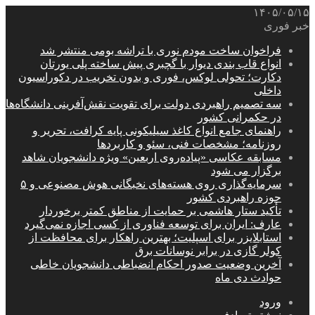
۱۴۰۵/۰۵/۱۵
خبر فوری
فراخوان ساخت مودم نوری با تراشه بومی منتشر شد
انواع قاب بندی دیوار با گچبری پیش ساخته پلی یورتان
دکارت؛ تحولی لوکس، فوری و بدون تخریب در دکوراسیون
داخلی
سه تصمیم راهبردی دولت برای تقویت نقش‌آفرینی دانشگاه‌ها
در حکمرانی کشور
راهنمای جامع انواع کاغذ سیلیکونی پایه کرافت، تحریر و
روزنامه؛ مشخصات فنی، سئو و کاربردها
مسابقه عکاسی «پیاده‌روی اربعین» ویژه دانشجویان شاهد
برگزار می شود
سرمایه‌گذاری روی هسته‌های نخبگانی هوش مصنوعی و ۵
حوزه راهبردی کشور
تأکید ستار هاشمی بر حمایت از مناطق کمتر برخوردار
عارف: ایران برای توسعه فناوری از کسی اجازه نمی‌گیرد
استابلایزر برای اسپلیت؛ بهترین راهکار برای محافظت از
کولر گازی در برابر نوسانات برق
آخرین وضعیت صدور احکام انضباطی دانشجویان خاطی
حوادث دی ماه
ورود