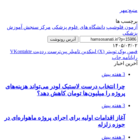
منبع:مهر
برچسب ها
آزمون فلوشیپ
دانشگاه های علوم پزشکی
مرکز سنجش آموزش
پزشکی
آدرس رونوشت
۱۴۰۵/۰۳/۰۲
فیس بوک
توییتر (X)
لینکدین
‫تامبلر
‫پین‌ترست
‫رددیت
‫VKontakte
رایانامه
چاپ
آخرین اخبار
3 هفته پیش
چرا انتخاب درست لاستیک لودر می‌تواند هزینه‌های
پروژه را میلیون‌ها تومان کاهش دهد؟
3 هفته پیش
آغاز اقدامات اولیه برای اجرای پروژه ماهواره‌ای در
حوزه زلزله
3 هفته پیش