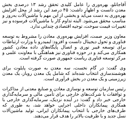
آقاجانلو، بهره‌وری را عامل کلیدی تحقق رشد ۱۳ درصدی بخش
معدن دانست و اظهار داشت: ۴۵ درصد این رشد از محل افزایش
بهره‌وری به دست می‌آید و بخشی از این مهم با ماشین‌آلات به‌روز و
مناسب محقق می‌شود. البته تداوم کار با ماشین‌آلات فرسوده و نیز
تغییرات قیمت سوخت، توجیه اقتصادی چندانی ندارد.
معاون وزیر
صمت
، افزایش بهره‌وری معادن را مشروط به توسعه
فناوری و تحول دیجیتال دانست و افزود:
ایمیدرو
با وزارت ارتباطات
برای توسعه فیبر نوری و اتصال پایگاه‌های داده معادن کشور
همکاری می‌کند و در حوزه فناوری نیز هماهنگی با معاونت علمی و
مرکز توسعه فناوری ریاست جمهوری صورت گرفته است.
وی گفت: در گام نخست، سه معدن به صورت پایلوت برای
هوشمندسازی انتخاب شده‌اند که شامل یک معدن روباز، یک معدن
زیرزمینی و یک معدن در بخش فرآوری است.
رئیس سازمان توسعه و نوسازی معادن و صنایع معدنی از مذاکرات
و توافقات با شرکت‌های خارجی برای تأمین مالی و سرمایه‌گذاری
خارجی خبر داد و گفت: در آینده نزدیک، سرمایه‌گذاری خارجی با
همکاری پیمانکاران داخلی اجرایی خواهد شد، به طوری که
طرف‌های خارجی با انتخاب پیمانکاران ایرانی، تولید ماشین‌آلات
نسل جدید و با ظرفیت بالاتر را هدف قرار می‌دهند.