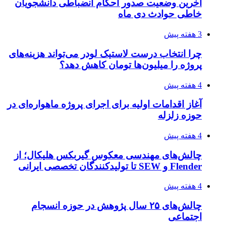
آخرین وضعیت صدور احکام انضباطی دانشجویان
خاطی حوادث دی ماه
3 هفته پیش
چرا انتخاب درست لاستیک لودر می‌تواند هزینه‌های
پروژه را میلیون‌ها تومان کاهش دهد؟
4 هفته پیش
آغاز اقدامات اولیه برای اجرای پروژه ماهواره‌ای در
حوزه زلزله
4 هفته پیش
چالش‌های مهندسی معکوس گیربکس هلیکال؛ از
Flender و SEW تا تولیدکنندگان تخصصی ایرانی
4 هفته پیش
چالش‌های ۲۵ سال پژوهش در حوزه انسجام
اجتماعی