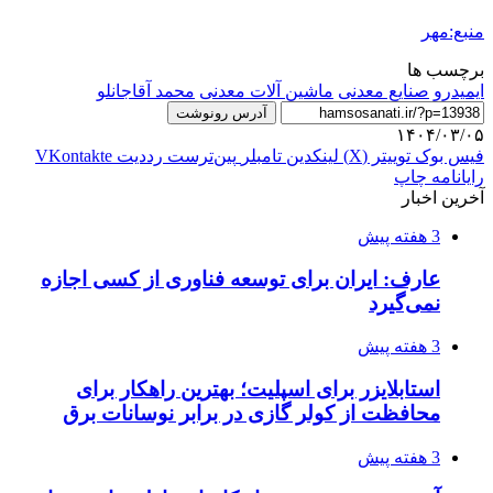
منبع:مهر
برچسب ها
ایمیدرو
صنایع معدنی
ماشین آلات معدنی
محمد آقاجانلو
آدرس رونوشت
۱۴۰۴/۰۳/۰۵
فیس بوک
توییتر (X)
لینکدین
‫تامبلر
‫پین‌ترست
‫رددیت
‫VKontakte
رایانامه
چاپ
آخرین اخبار
3 هفته پیش
عارف: ایران برای توسعه فناوری از کسی اجازه
نمی‌گیرد
3 هفته پیش
استابلایزر برای اسپلیت؛ بهترین راهکار برای
محافظت از کولر گازی در برابر نوسانات برق
3 هفته پیش