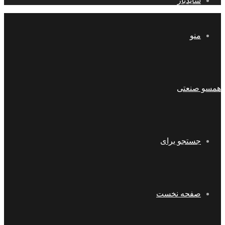
سایدبار
منو
همسو صنعتی
جستجو برای
صفحه نخست