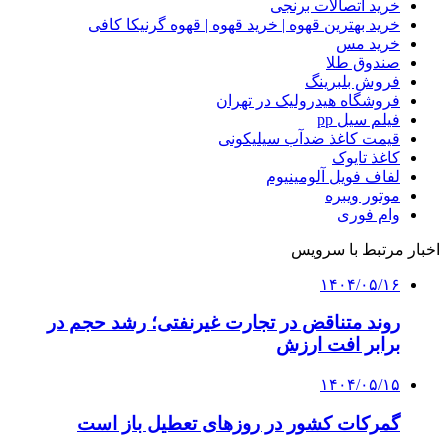
خرید اتصالات برنجی
خرید بهترین قهوه | خرید قهوه | قهوه گرنیکا کافی
خرید مس
صندوق طلا
فروش بلبرینگ
فروشگاه هیدرولیک در تهران
فیلم سیل pp
قیمت کاغذ ضدآب سیلیکونی
کاغذ تایوک
لفاف فویل آلومینیوم
موتور ویبره
وام فوری
اخبار مرتبط با سرویس
۱۴۰۴/۰۵/۱۶
روند متناقض در تجارت غیرنفتی؛ رشد حجم در
برابر افت ارزش
۱۴۰۴/۰۵/۱۵
گمرکات کشور در روزهای تعطیل باز است