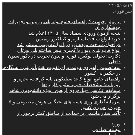
۱۴۰۵/۰۵/۱۷
خبر فوری
پروپیلن چیست؟ راهنمای جامع لوله پلی‌پروپیلن و تجهیزات
جوشکاری آن
نتیجه آزمون ورودی سمپاد سال ۱۴۰۵ اعلام شد
خرید انواع سافت استارتر و کنتاکتور زیمنس
فراخوان ساخت مودم نوری با تراشه بومی منتشر شد
انواع قاب بندی دیوار با گچبری پیش ساخته پلی یورتان
دکارت؛ تحولی لوکس، فوری و بدون تخریب در دکوراسیون
داخلی
سه تصمیم راهبردی دولت برای تقویت نقش‌آفرینی دانشگاه‌ها
در حکمرانی کشور
راهنمای جامع انواع کاغذ سیلیکونی پایه کرافت، تحریر و
روزنامه؛ مشخصات فنی، سئو و کاربردها
مسابقه عکاسی «پیاده‌روی اربعین» ویژه دانشجویان شاهد
برگزار می شود
سرمایه‌گذاری روی هسته‌های نخبگانی هوش مصنوعی و ۵
حوزه راهبردی کشور
تأکید ستار هاشمی بر حمایت از مناطق کمتر برخوردار
ورود
نوشته تصادفی