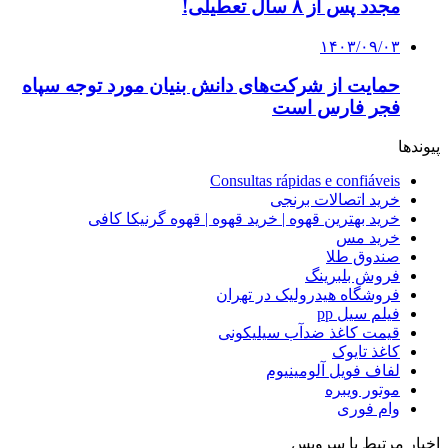
مجدد پس از ۸ سال تعطیلی!
۱۴۰۳/۰۹/۰۳
حمایت از شرکت‌های دانش بنیان مورد توجه سپاه
فجر فارس است
پیوندها
Consultas rápidas e confiáveis
خرید اتصالات برنجی
خرید بهترین قهوه | خرید قهوه | قهوه گرنیکا کافی
خرید مس
صندوق طلا
فروش بلبرینگ
فروشگاه هیدرولیک در تهران
فیلم سیل pp
قیمت کاغذ ضدآب سیلیکونی
کاغذ تایوک
لفاف فویل آلومینیوم
موتور ویبره
وام فوری
اخبار مرتبط با سرویس