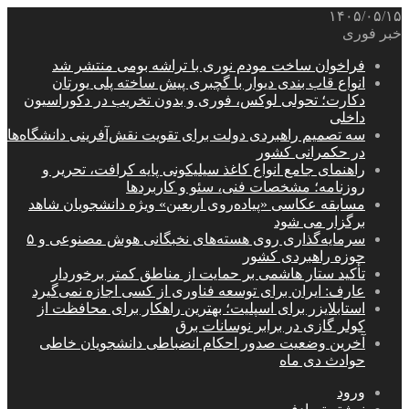
۱۴۰۵/۰۵/۱۵
خبر فوری
فراخوان ساخت مودم نوری با تراشه بومی منتشر شد
انواع قاب بندی دیوار با گچبری پیش ساخته پلی یورتان
دکارت؛ تحولی لوکس، فوری و بدون تخریب در دکوراسیون
داخلی
سه تصمیم راهبردی دولت برای تقویت نقش‌آفرینی دانشگاه‌ها
در حکمرانی کشور
راهنمای جامع انواع کاغذ سیلیکونی پایه کرافت، تحریر و
روزنامه؛ مشخصات فنی، سئو و کاربردها
مسابقه عکاسی «پیاده‌روی اربعین» ویژه دانشجویان شاهد
برگزار می شود
سرمایه‌گذاری روی هسته‌های نخبگانی هوش مصنوعی و ۵
حوزه راهبردی کشور
تأکید ستار هاشمی بر حمایت از مناطق کمتر برخوردار
عارف: ایران برای توسعه فناوری از کسی اجازه نمی‌گیرد
استابلایزر برای اسپلیت؛ بهترین راهکار برای محافظت از
کولر گازی در برابر نوسانات برق
آخرین وضعیت صدور احکام انضباطی دانشجویان خاطی
حوادث دی ماه
ورود