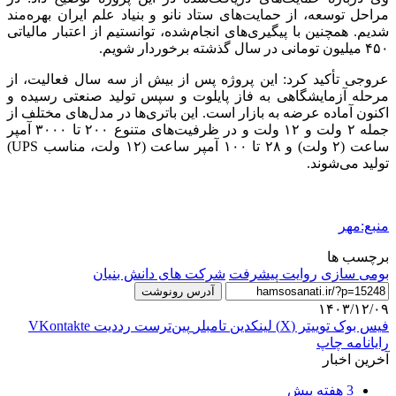
مراحل توسعه، از حمایت‌های ستاد نانو و بنیاد علم ایران بهره‌مند
شدیم. همچنین با پیگیری‌های انجام‌شده، توانستیم از اعتبار مالیاتی
۴۵۰ میلیون تومانی در سال گذشته برخوردار شویم.
عروجی تأکید کرد: این پروژه پس از بیش از سه سال فعالیت، از
مرحله آزمایشگاهی به فاز پایلوت و سپس تولید صنعتی رسیده و
اکنون آماده عرضه به بازار است. این باتری‌ها در مدل‌های مختلف از
جمله ۲ ولت و ۱۲ ولت و در ظرفیت‌های متنوع ۲۰۰ تا ۳۰۰۰ آمپر
ساعت (۲ ولت) و ۲۸ تا ۱۰۰ آمپر ساعت (۱۲ ولت، مناسب UPS)
تولید می‌شوند.
منبع:مهر
برچسب ها
بومی سازی
روایت پیشرفت
شرکت های دانش بنیان
آدرس رونوشت
۱۴۰۳/۱۲/۰۹
فیس بوک
توییتر (X)
لینکدین
‫تامبلر
‫پین‌ترست
‫رددیت
‫VKontakte
رایانامه
چاپ
آخرین اخبار
3 هفته پیش