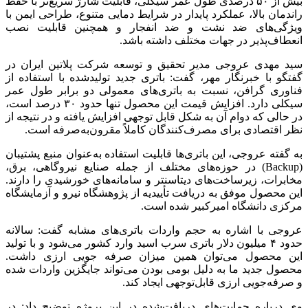
بیش از ۵۰ درصدی طول عمر سیکلی، قابلیت شارژ سریع‌تر با حفظ
راندمان بالا، عملکرد پایدار در شرایط دمایی متنوع، طراحی ایمن با
ویژگی‌های ضد نشت و ضد انفجار و همچنین قابلیت نصب
انعطاف‌پذیر در جهات مختلف داشته باشد.
سید مهدی عروجی مدیر تحقیق و توسعه شرکت پلاتین ایران در
گفتگو با خبرنگار مهر، گفت: باتری جدید تولیدشده با استفاده از
فناوری گرافن، نسبت به باتری‌های معمولی دو برابر طول عمر
سیکلی دارد. افزایش قیمت این محصول تنها حدود ۳۰ درصد است،
در حالی که دوام آن به شکل قابل توجهی افزایش یافته و در نتیجه از
نظر اقتصادی برای مصرف‌کنندگان کاملاً مقرون‌به‌صرفه است.
به گفته عروجی، این باتری‌ها قابلیت استفاده به‌عنوان منبع پشتیبان
(Backup) در حوزه‌های مختلف از جمله صنایع نیروگاهی، برق،
مخابرات، زیرساخت‌های دیتاسنتر و سامانه‌های خورشیدی را دارند.
این محصول موفق به دریافت تأییدیه از پژوهشگاه نیرو و آزمایشگاه
مرکزی دانشگاه امیرکبیر شده است.
عروجی با اشاره به حجم واردات باتری‌های مشابه گفت: سالانه
حدود ۴ میلیون دلار باتری سرب اسید وارد کشور می‌شود و با تولید
این محصول می‌توان همین میزان صرفه جویی ارزی داشت.
محصول جدید ما به دلیل بومی بودن می‌تواند جایگزین واردات شده
و صرفه‌جویی ارزی قابل‌توجهی ایجاد کند.
وی درباره حمایت‌های دریافت‌شده در این پروژه توضیح داد: در