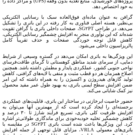
پروژه‌های خورشیدی، منابع تغذیه بدون وقفه (UPS) و مراکز داده را
به خود اختصاص دهد.
گرافن به عنوان ماده‌ای فوق‌العاده سبک با رسانایی الکتریکی
بی‌نظیر، هسته اصلی فناوری به کار رفته در این باتری را تشکیل
می‌دهد. در طراحی SG۲PT، صفحات داخلی باتری با گرافن تقویت
شده‌اند که این نوآوری منجر به افزایش چشمگیر رسانایی الکتریکی،
کاهش قابل توجه خوردگی صفحات و حذف تقریباً کامل
پالریزاسیون داخلی می‌شود.
این ویژگی‌ها به باتری امکان می‌دهد در گستره وسیعی از شرایط
دمایی، از سرمای شدید مناطق کوهستانی تا گرمای طاقت‌فرسای
نواحی جنوبی کشور، عملکردی پایدار و مطمئن داشته باشد. همچنین
اصلاح همزمان هر دو قطب مثبت و منفی با لایه‌های گرافنی، کاهش
تولید گازهای هیدروژن و اکسیژن را به همراه داشته که این امر
ضمن افزایش سطح ایمنی باتری، به بهبود طول عمر مفید محصول
نیز کمک شایانی می‌کند.
حضور خاصیت ابرخازنی در ساختار این باتری، قابلیت‌های عملکردی
برجسته‌ای را ایجاد کرده است که از مهمترین آنها می‌توان به
افزایش ظرفیت کلی باتری، تسریع فرآیند شارژ تا ۳۰ درصد و
کاهش چشمگیر تخلیه خودبه‌خودی برای ماندگاری طولانی‌تر اشاره
کرد. این ویژگی‌ها باعث شده است باتری SG۲PT در مقایسه با
باتری‌های معمولی VRLA، مزایای قابل توجهی از جمله افزایش