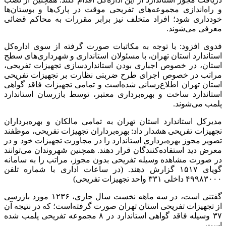
و راه‌اندازی مجموعه‌های تفریحی موقت در پارک‌ها و بوستان‌ها
خودداری شود؛ افراد متخلف نیز برابر مقررات به محاکم قضائی
معرفی می‌شوند.
فدوی افزود: با توجه به مکاتبات صورت گرفته از سوی اداره‌کل
استاندارد استان تهران، با مسئولان استانداری و شهرداری‌های سطح
استان، در خصوص اجباری بودن استانداردسازی تجهیزات تفریحی،
مراتب در خصوص اجرای طرح ضربتی نظارت بر تجهیزات تفریحی
استان تهران اطلاع‌رسانی شده‌است و تمامی تجهیزات فاقد گواهی
استاندارد ساخت و بهره‌برداری معتبر، توسط بازرسان استاندارد
پلمب می‌شوند.
مدیرکل استاندارد استان تهران به تمامی مالکان و بهره‌برداران
تجهیزات تفریحی هشدار داد: بهره‌برداران تجهیزات تفریحی، موظفند
تصویر مجوز بهره‌برداری استاندارد را در مجاورت تجهیزات خود و در
معرض دید استفاده‌کنندگان قرار دهند. همچنین شهروندان می‌توانند
در صورت مشاهده وسیله تفریحی بدون مجوز، مراتب را به سامانه
گویای ۱۵۱۷ گزارش دهند. (در ساعات اداری با شماره تلفن
۴۹۹۸۳۰۰۰ داخلی ۳۳۱ واحد تجهیزات تفریحی)
گفتنی است، در سه ماهه نخست سال جاری، ۱۲۳۶ مورد بازرسی
از تجهیزات تفریحی استان تهران صورت گرفته‌است؛ که در نتیجه آن
۳۷ وسیله فاقد گواهی استاندارد در ۸ مجموعه تفریحی پلمب شده
است.