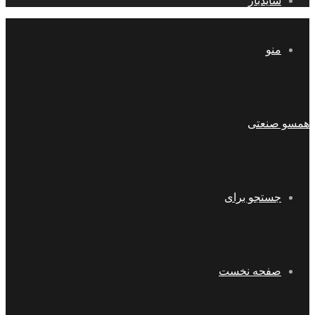
سایدبار
منو
همسو صنعتی
جستجو برای
صفحه نخست