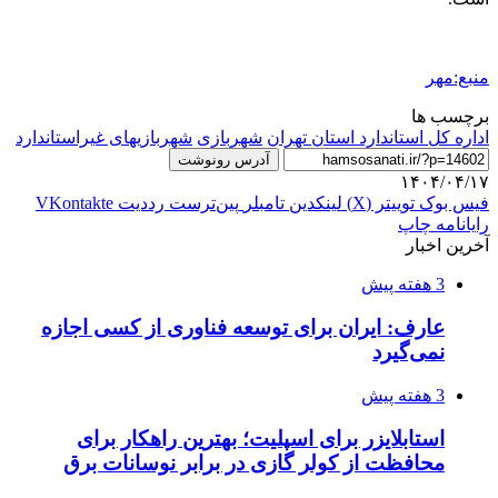
منبع:مهر
برچسب ها
اداره کل استاندارد استان تهران
شهربازی
شهربازیهای غیراستاندارد
آدرس رونوشت
۱۴۰۴/۰۴/۱۷
فیس بوک
توییتر (X)
لینکدین
‫تامبلر
‫پین‌ترست
‫رددیت
‫VKontakte
رایانامه
چاپ
آخرین اخبار
3 هفته پیش
عارف: ایران برای توسعه فناوری از کسی اجازه
نمی‌گیرد
3 هفته پیش
استابلایزر برای اسپلیت؛ بهترین راهکار برای
محافظت از کولر گازی در برابر نوسانات برق