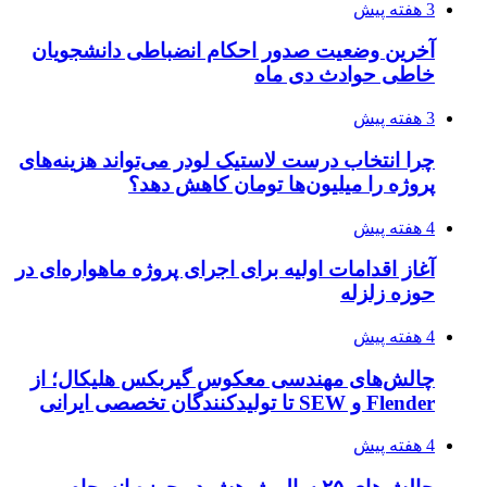
3 هفته پیش
آخرین وضعیت صدور احکام انضباطی دانشجویان
خاطی حوادث دی ماه
3 هفته پیش
چرا انتخاب درست لاستیک لودر می‌تواند هزینه‌های
پروژه را میلیون‌ها تومان کاهش دهد؟
4 هفته پیش
آغاز اقدامات اولیه برای اجرای پروژه ماهواره‌ای در
حوزه زلزله
4 هفته پیش
چالش‌های مهندسی معکوس گیربکس هلیکال؛ از
Flender و SEW تا تولیدکنندگان تخصصی ایرانی
4 هفته پیش