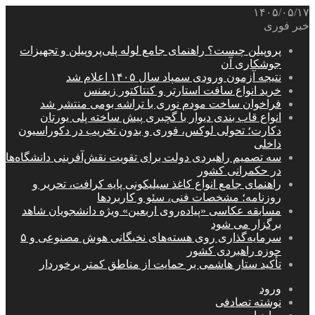
۱۴۰۵/۰۵/۱۷
خبر فوری
پروپیلن چیست؟ راهنمای جامع لوله پلی‌پروپیلن و تجهیزات
جوشکاری آن
نتیجه آزمون ورودی سمپاد سال ۱۴۰۵ اعلام شد
خرید انواع سافت استارتر و کنتاکتور زیمنس
فراخوان ساخت مودم نوری با تراشه بومی منتشر شد
انواع قاب بندی دیوار با گچبری پیش ساخته پلی یورتان
دکارت؛ تحولی لوکس، فوری و بدون تخریب در دکوراسیون
داخلی
سه تصمیم راهبردی دولت برای تقویت نقش‌آفرینی دانشگاه‌ها
در حکمرانی کشور
راهنمای جامع انواع کاغذ سیلیکونی پایه کرافت، تحریر و
روزنامه؛ مشخصات فنی، سئو و کاربردها
مسابقه عکاسی «پیاده‌روی اربعین» ویژه دانشجویان شاهد
برگزار می شود
سرمایه‌گذاری روی هسته‌های نخبگانی هوش مصنوعی و ۵
حوزه راهبردی کشور
تأکید ستار هاشمی بر حمایت از مناطق کمتر برخوردار
ورود
نوشته تصادفی