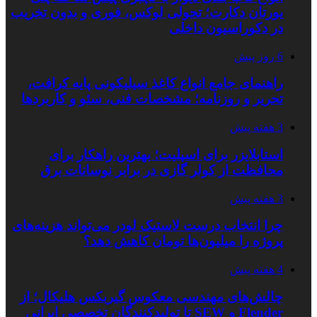
یورتان دکارت؛ تحولی لوکس، فوری و بدون تخریب
در دکوراسیون داخلی
6 روز پیش
راهنمای جامع انواع کاغذ سیلیکونی پایه کرافت،
تحریر و روزنامه؛ مشخصات فنی، سئو و کاربردها
3 هفته پیش
استابلایزر برای اسپلیت؛ بهترین راهکار برای
محافظت از کولر گازی در برابر نوسانات برق
3 هفته پیش
چرا انتخاب درست لاستیک لودر می‌تواند هزینه‌های
پروژه را میلیون‌ها تومان کاهش دهد؟
4 هفته پیش
چالش‌های مهندسی معکوس گیربکس هلیکال؛ از
Flender و SEW تا تولیدکنندگان تخصصی ایرانی