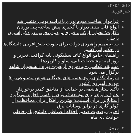
۱۴۰۵/۰۵/۱۶
خبر فوری
فراخوان ساخت مودم نوری با تراشه بومی منتشر شد
انواع قاب بندی دیوار با گچبری پیش ساخته پلی یورتان
دکارت؛ تحولی لوکس، فوری و بدون تخریب در دکوراسیون
داخلی
سه تصمیم راهبردی دولت برای تقویت نقش‌آفرینی دانشگاه‌ها
در حکمرانی کشور
راهنمای جامع انواع کاغذ سیلیکونی پایه کرافت، تحریر و
روزنامه؛ مشخصات فنی، سئو و کاربردها
مسابقه عکاسی «پیاده‌روی اربعین» ویژه دانشجویان شاهد
برگزار می شود
سرمایه‌گذاری روی هسته‌های نخبگانی هوش مصنوعی و ۵
حوزه راهبردی کشور
تأکید ستار هاشمی بر حمایت از مناطق کمتر برخوردار
عارف: ایران برای توسعه فناوری از کسی اجازه نمی‌گیرد
استابلایزر برای اسپلیت؛ بهترین راهکار برای محافظت از
کولر گازی در برابر نوسانات برق
آخرین وضعیت صدور احکام انضباطی دانشجویان خاطی
حوادث دی ماه
ورود