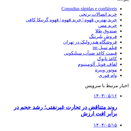
Consultas rápidas e confiáveis
خرید اتصالات برنجی
خرید بهترین قهوه | خرید قهوه | قهوه گرنیکا کافی
خرید مس
صندوق طلا
فروش بلبرینگ
فروشگاه هیدرولیک در تهران
فیلم سیل pp
قیمت کاغذ ضدآب سیلیکونی
کاغذ تایوک
لفاف فویل آلومینیوم
موتور ویبره
وام فوری
اخبار مرتبط با سرویس
۱۴۰۴/۰۵/۱۶
روند متناقض در تجارت غیرنفتی؛ رشد حجم در
برابر افت ارزش
۱۴۰۴/۰۵/۱۵