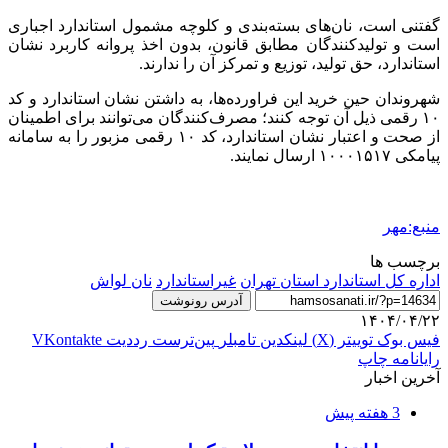
گفتنی است، نان‌های بسته‌بندی و کلوچه مشمول استاندارد اجباری
است و تولیدکنندگان مطابق قانون، بدون اخذ پروانه کاربرد نشان
استاندارد، حق تولید، توزیع و تمرکز آن را ندارند.
شهروندان حین خرید این فراورده‌ها، به داشتن نشان استاندارد و کد
۱۰ رقمی ذیل آن توجه کنند؛ مصرف‌کنندگان می‌توانند برای اطمینان
از صحت و اعتبار نشان استاندارد، کد ۱۰ رقمی مزبور را به سامانه
پیامکی ۱۰۰۰۱۵۱۷ ارسال نمایند.
منبع:مهر
برچسب ها
اداره کل استاندارد استان تهران
غیراستاندارد
نان لواش
آدرس رونوشت
۱۴۰۴/۰۴/۲۲
فیس بوک
توییتر (X)
لینکدین
‫تامبلر
‫پین‌ترست
‫رددیت
‫VKontakte
رایانامه
چاپ
آخرین اخبار
3 هفته پیش