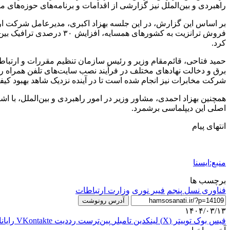
راهبردی و بین‌الملل نیز گزارشی از اقدامات و برنامه‌های حوزه‌های م
بر اساس این گزارش، در این جلسه بهزاد اکبری، مدیرعامل شرکت ار
فروش ترانزیت به کشورهای
کرد.
حمید فتاحی، قائم‌مقام وزیر و رئیس سازمان تنظیم مقررات و ارتباطا
برق و دخالت نهادهای مختلف در فرآیند نصب سایت‌های تلفن همراه را
شرکت مخابرات نیز انجام شده است تا در آینده نزدیک شاهد بهبود کیف
همچنین بهزاد احمدی، مشاور وزیر در امور راهبردی و بین‌الملل، با ا
اصلی این دیپلماسی برشمرد.
انتهای پیام
منبع:ایسنا
برچسب ها
فناوری نسل پنجم
فیبر نوری
وزارت ارتباطات
آدرس رونوشت
۱۴۰۴/۰۳/۱۳
فیس بوک
توییتر (X)
لینکدین
‫تامبلر
‫پین‌ترست
‫رددیت
‫VKontakte
رایان