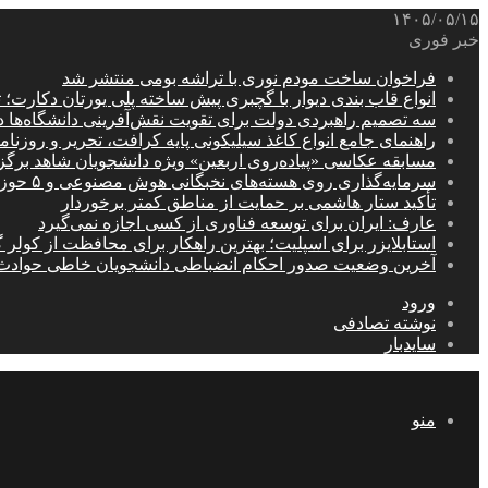
۱۴۰۵/۰۵/۱۵
خبر فوری
فراخوان ساخت مودم نوری با تراشه بومی منتشر شد
انواع قاب بندی دیوار با گچبری پیش ساخته پلی یورتان دکارت
سه تصمیم راهبردی دولت برای تقویت نقش‌آفرینی دانشگاه‌ها 
راهنمای جامع انواع کاغذ سیلیکونی پایه کرافت، تحریر و روزن
مسابقه عکاسی «پیاده‌روی اربعین» ویژه دانشجویان شاهد برگ
سرمایه‌گذاری روی هسته‌های نخبگانی هوش مصنوعی و ۵ حوزه راهبردی کشور
تأکید ستار هاشمی بر حمایت از مناطق کمتر برخوردار
عارف: ایران برای توسعه فناوری از کسی اجازه نمی‌گیرد
استابلایزر برای اسپلیت؛ بهترین راهکار برای محافظت از کولر گ
آخرین وضعیت صدور احکام انضباطی دانشجویان خاطی حوادث
ورود
نوشته تصادفی
سایدبار
منو