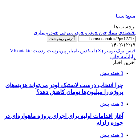
منبع:ایسنا
برچسب ها
اقتصادی
تسلا
چین
خودرو
خودرو برقی
خودروسازی
آدرس رونوشت
۱۴۰۲/۱۲/۱۹
فیس بوک
توییتر (X)
لینکدین
‫تامبلر
‫پین‌ترست
‫رددیت
‫VKontakte
رایانامه
چاپ
آخرین اخبار
3 هفته پیش
چرا انتخاب درست لاستیک لودر می‌تواند هزینه‌های
پروژه را میلیون‌ها تومان کاهش دهد؟
3 هفته پیش
آغاز اقدامات اولیه برای اجرای پروژه ماهواره‌ای در
حوزه زلزله
3 هفته پیش