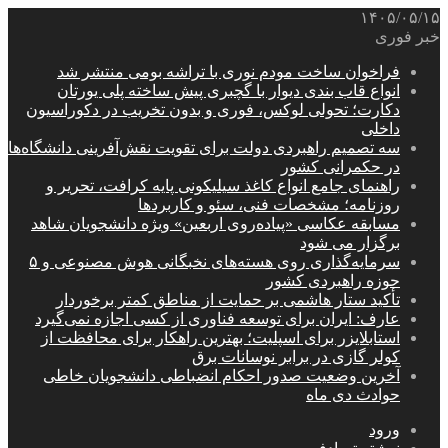
۱۴۰۵/۰۵/۱۵
خبر فوری
فراخوان ساخت مودم نوری با تراشه بومی منتشر شد
انواع قاب بندی دیوار با گچبری پیش ساخته پلی یورتان
دکارت؛ تحولی لوکس، فوری و بدون تخریب در دکوراسیون
داخلی
سه تصمیم راهبردی دولت برای تقویت نقش‌آفرینی دانشگاه‌ها
در حکمرانی کشور
راهنمای جامع انواع کاغذ سیلیکونی پایه کرافت، تحریر و
روزنامه؛ مشخصات فنی، سئو و کاربردها
مسابقه عکاسی «پیاده‌روی اربعین» ویژه دانشجویان شاهد
برگزار می شود
سرمایه‌گذاری روی هسته‌های نخبگانی هوش مصنوعی و ۵
حوزه راهبردی کشور
تأکید ستار هاشمی بر حمایت از مناطق کمتر برخوردار
عارف: ایران برای توسعه فناوری از کسی اجازه نمی‌گیرد
استابلایزر برای اسپلیت؛ بهترین راهکار برای محافظت از
کولر گازی در برابر نوسانات برق
آخرین وضعیت صدور احکام انضباطی دانشجویان خاطی
حوادث دی ماه
ورود