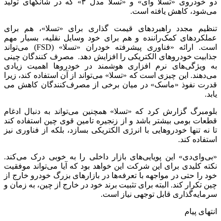
دو خودروی «تسلا وای» و «تسلا مدل ۳» که در شانگهای تولید
می‌شود، کاهش یافته است.
تنظیم مجدد راهبردهای قیمت گذاری برای «تسلا»، هم برای
عملکردهای کمک‌راننده و هم برای خود وسایل نقلیه، بسیار مهم
است. ارائه «فناوری پیشرفته خودران «تسلا» (FSD) می‌تواند
جذابیت خودروهای الکتریکی را افزایش دهد. مصرف کنندگان چینی
به ویژگی‌های نرم افزاری هوشمند در خودروها اهمیت زیادی
می‌دهند. این چیزی است که «تسلا» می‌تواند از آن استفاده کند، زیرا
قدرت نفوذ «ماسک» در میان برخی از مصرف‌کنندگان کاهش می
یابد.
بلومبرگ گزارش کرد که «تسلا» همچنین می‌تواند به دنبال ادغام
قطعات بومی بیشتر باشد و از زنجیره تامین قوی چین استفاده کند
تا نه تنها خودروهایی با انرژی الکتریکی بسازد، بلکه از فناوری نیز
استفاده کند.
«بی‌وای‌دی» این پویایی‌های بازار داخلی را به خوبی درک می‌کند.
نکته کلیدی برای این شرکت این خواهد بود که آیا می‌تواند موفقیت
خود را حتی در مواجهه با تعرفه‌ها در بازارهای بزرگ خودرو خارج از
چین تکرار کند. البته برای تثبیت برند خود در خارج از چین، به زمان و
سرمایه‌گذاری قابل توجهی نیاز است.
انتهای پیام