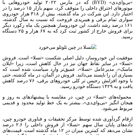
«بی‌وای‌دی» (BYD) که در مارس ۲۰۲۲ تولید خودروهایی با
موتورهای احتراق داخلی را متوقف کرد، سهم بازار ۱۵ درصد را در
اختیار دارد. این شرکت در ماه گذشته، بیش از ۳۱۸ هزار خودروی
سواری تمام برقی و هیبریدی فروخت که نسبت به سال گذشته،
۱۶۱ درصد رشد داشت. این خودروساز همچنین یک ماه رکورد دیگر
برای فروش خارج از کشور ثبت کرد که به ۶۷ هزار و ۲۵ دستگاه
رسید.
موفقیت این خودروساز، دلیل اصلی شکست «تسلا» است. فروش
«تسلا» در سایر نقاط جهان نیز در حال کاهش است، زیرا «ایلان
ماسک»، مدیرعامل «تسلا»، عمیق‌تر وارد سیاست شده است که
بسیاری آن را ناپسند می‌دانند. فروش در آلمان، در ماه گذشته، حتی
با وجود افزایش رجیس تر کلی خودروهای برقی، ۷۶ درصد کاهش
یافت و به ۱۴۲۹ دستگاه خودرو رسید.
محموله‌های «تسلا» در چین، در مقایسه با پیشنهادهای به روز و
هیجان انگیز «بی‌وای‌دی»، بیشتر به یک خط تولید محدود و قدیمی
مربوط می‌شود.
ارقام گردآوری شده توسط مرکز تحقیقات و فناوری خودرو چین،
داده‌های پایان سال سهم «تسلا» از فروش داخلی را ۲.۶ درصد
نشان می‌دهد که کمترین میزان در ۱۲ ماه گذشته است. قیمت‌های