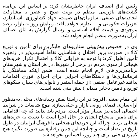
رئیس اتاق اصناف ایران خاطرنشان کرد: بر اساس این برنامه،
گشت‌های بازرسی منظم در نوبت صبح و عصر با مشارکت
اتحادیه‌های صنفی، سازمان‌های
صمت
، جهاد کشاورزی، استاندارد،
تعزیرات حکومتی و … تداوم خواهد یافت و پایش روزانه بازار، رصد
موجودی و قیمت اقلام اساسی و ارسال گزارش به اتاق اصناف
ایران به‌صورت منظم انجام خواهد شد.
وی در خصوص پیش‌بینی سناریوهای جایگزین برای تأمین و توزیع
کالا در صورت بروز اختلال و شناسایی نقاط آسیب‌پذیر در زنجیره
تأمین اظهار کرد: با توجه به فراوانی کالا و احتمال تکرار خریدهای
هیجانی از سوی مردم در برخی از شهرها، در هر استان و شهرستان
برنامه‌ریزی‌های لازم انجام شده است. ضمن اینکه هماهنگی با
فرمانداری‌ها و دستگاه‌های اجرایی برای اجرای فوری اقدامات
پدافند غیرعامل صنفی (از جمله استقرار نانوایی‌های سیار، سکوهای
توزیع و تأمین ذخایر میدانی) پیش بینی شده است.
این مقام صنفی افزود: در این راستا نقش رسانه‌های محلی به‌منظور
آرام‌سازی فضای روانی بازار و خنثی‌سازی موج شایعات در شرایط
احتمالی آینده نیز بسیار مؤثر است. مردم باید بدانند که چه اقداماتی
برای تأمین مایحتاج ایشان در حال اجرا است تا دست به خریدهای
هیجانی نزنند. چراکه این خریدهای هیجانی با فرهنگ ایرانیان در طول
تاریخ در تضاد است و چنانچه این چنین رفتارهایی صورت نگیرد هیچ
کمبودی حتی برای چند روز، احساس نخواهد شد.