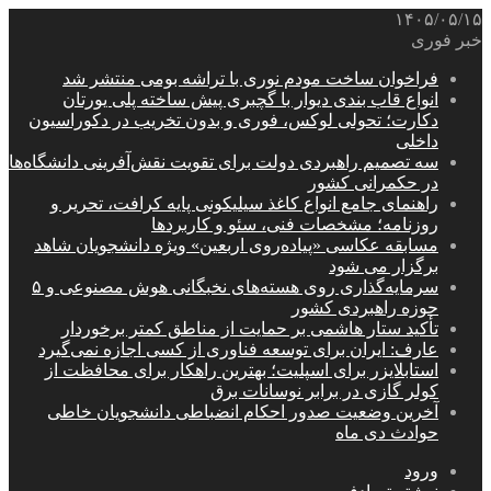
۱۴۰۵/۰۵/۱۵
خبر فوری
فراخوان ساخت مودم نوری با تراشه بومی منتشر شد
انواع قاب بندی دیوار با گچبری پیش ساخته پلی یورتان
دکارت؛ تحولی لوکس، فوری و بدون تخریب در دکوراسیون
داخلی
سه تصمیم راهبردی دولت برای تقویت نقش‌آفرینی دانشگاه‌ها
در حکمرانی کشور
راهنمای جامع انواع کاغذ سیلیکونی پایه کرافت، تحریر و
روزنامه؛ مشخصات فنی، سئو و کاربردها
مسابقه عکاسی «پیاده‌روی اربعین» ویژه دانشجویان شاهد
برگزار می شود
سرمایه‌گذاری روی هسته‌های نخبگانی هوش مصنوعی و ۵
حوزه راهبردی کشور
تأکید ستار هاشمی بر حمایت از مناطق کمتر برخوردار
عارف: ایران برای توسعه فناوری از کسی اجازه نمی‌گیرد
استابلایزر برای اسپلیت؛ بهترین راهکار برای محافظت از
کولر گازی در برابر نوسانات برق
آخرین وضعیت صدور احکام انضباطی دانشجویان خاطی
حوادث دی ماه
ورود