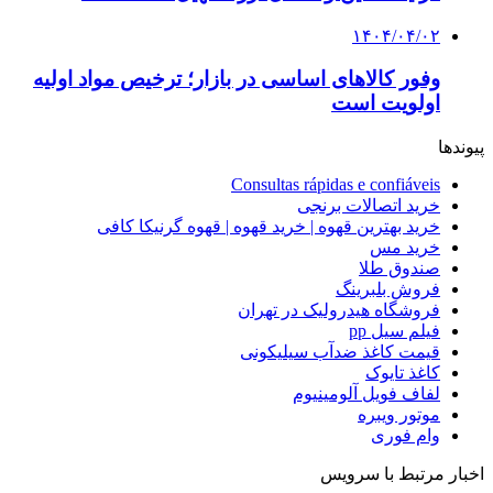
۱۴۰۴/۰۴/۰۲
وفور کالاهای اساسی در بازار؛ ترخیص مواد اولیه
اولویت است
پیوندها
Consultas rápidas e confiáveis
خرید اتصالات برنجی
خرید بهترین قهوه | خرید قهوه | قهوه گرنیکا کافی
خرید مس
صندوق طلا
فروش بلبرینگ
فروشگاه هیدرولیک در تهران
فیلم سیل pp
قیمت کاغذ ضدآب سیلیکونی
کاغذ تایوک
لفاف فویل آلومینیوم
موتور ویبره
وام فوری
اخبار مرتبط با سرویس