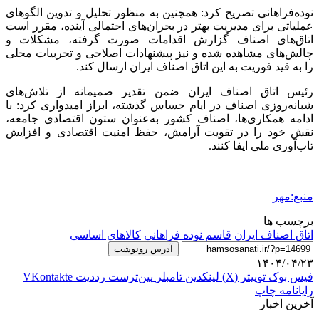
نوده‌فراهانی تصریح کرد: همچنین به منظور تحلیل و تدوین الگوهای
عملیاتی برای مدیریت بهتر در بحران‌های احتمالی آینده، مقرر است
اتاق‌های اصناف گزارش اقدامات صورت گرفته، مشکلات و
چالش‌های مشاهده شده و نیز پیشنهادات اصلاحی و تجربیات محلی
را به قید فوریت به این اتاق اصناف ایران ارسال کند.
رئیس اتاق اصناف ایران ضمن تقدیر صمیمانه از تلاش‌های
شبانه‌روزی اصناف در ایام حساس گذشته، ابراز امیدواری کرد: با
ادامه همکاری‌ها، اصناف کشور به‌عنوان ستون اقتصادی جامعه،
نقش خود را در تقویت آرامش، حفظ امنیت اقتصادی و افزایش
تاب‌آوری ملی ایفا کنند.
منبع:مهر
برچسب ها
اتاق اصناف ایران
قاسم نوده فراهانی
کالاهای اساسی
آدرس رونوشت
۱۴۰۴/۰۴/۲۳
فیس بوک
توییتر (X)
لینکدین
‫تامبلر
‫پین‌ترست
‫رددیت
‫VKontakte
رایانامه
چاپ
آخرین اخبار