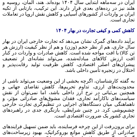
ایران در سه‌ماهه ابتدایی سال ۱۴۰۴ بوده‌اند. هند، آلمان، روسیه و
هلند نیز در رده‌های بعدی قرار دارند. این ترکیب، بازتابی از تکیه
ایران بر واردات از کشورهای آسیایی و کاهش نقش اروپا در تعاملات
تجاری است.
کاهش کمی و کیفی تجارت در بهار ۱۴۰۴
برآیند داده‌های گمرک نشان می‌دهد که تجارت خارجی ایران در بهار
سال جاری، هم از نظر حجم (وزن) و هم از نظر کیفیت (ارزش هر
تن کالا) با افت مواجه شده است. کاهش صادرات و واردات در کنار
افت ارزش کالاهای مبادله‌شده، می‌تواند نشانه‌ای از تضعیف
پیشران‌های اصلی اقتصادی، کاهش ظرفیت تولید رقابت‌پذیر و
اختلال در زنجیره تأمین داخلی باشد.
به گفته کارشناسان، اگرچه بخشی از این وضعیت می‌تواند ناشی از
محدودیت‌های ارزی، تداوم تحریم‌ها، کاهش تقاضای جهانی و
همچنین بی‌ثباتی در نرخ ارز داخلی باشد، اما نمی‌توان از نقش
سیاست‌های ناکارآمد تجاری، فقدان مشوق‌های صادراتی مؤثر، و
ناهماهنگی میان دستگاه‌های اجرایی در تنظیم‌گری تجارت خارجی
چشم‌پوشی کرد. در چنین شرایطی، بازنگری جدی در راهبردهای
تجاری کشور یک ضرورت اقتصادی است.
برای برون‌رفت از این چرخه فرساینده، باید ضمن تسهیل فرایندهای
صادراتی از طریق کاهش موانع بوروکراتیک، بهبود زیرساخت‌های