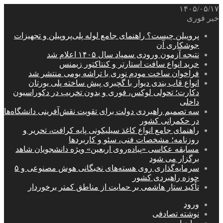
۱۴۰۵/۰۵/۱۷
خبر فوری
پروپیلن چیست؟ راهنمای جامع لوله پلی‌پروپیلن و تجهیزات
جوشکاری آن
نتیجه آزمون ورودی سمپاد سال ۱۴۰۵ اعلام شد
خرید انواع سافت استارتر و کنتاکتور زیمنس
فراخوان ساخت مودم نوری با تراشه بومی منتشر شد
انواع قاب بندی دیوار با گچبری پیش ساخته پلی یورتان
دکارت؛ تحولی لوکس، فوری و بدون تخریب در دکوراسیون
داخلی
سه تصمیم راهبردی دولت برای تقویت نقش‌آفرینی دانشگاه‌ها
در حکمرانی کشور
راهنمای جامع انواع کاغذ سیلیکونی پایه کرافت، تحریر و
روزنامه؛ مشخصات فنی، سئو و کاربردها
مسابقه عکاسی «پیاده‌روی اربعین» ویژه دانشجویان شاهد
برگزار می شود
سرمایه‌گذاری روی هسته‌های نخبگانی هوش مصنوعی و ۵
حوزه راهبردی کشور
تأکید ستار هاشمی بر حمایت از مناطق کمتر برخوردار
ورود
نوشته تصادفی