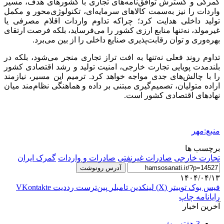
گمرکی و گسترش توافق‌نامه‌های تجاری با کشورهای هدف، مسیر
واردات را نیز به‌سمت کالاهای سرمایه‌ای، تکنولوژی‌محور و مکمل
تولید داخلی هدایت کرد؛ چراکه تداوم واردات اقلام مصرفی یا
غیرمولد، نه‌تنها منابع ارزی کشور را می‌فرساید، بلکه فرصت ارتقای
بهره‌وری و توان رقابت‌پذیری صنایع داخلی را از بین می‌برد.
تداوم روند فعلی نه‌تنها به افت تراز تجاری منجر می‌شود، بلکه در
بلندمدت پویایی تجارت خارجی، امنیت تولید و رشد اقتصادی کشور
را با چالش‌های جدی مواجه خواهد کرد. ترمیم این مسیر، نیازمند
اراده متولیان، تصمیم‌گیری مبتنی بر داده و هماهنگی نظام‌مند میان
نهادهای اقتصادی کشور است.
منبع:مهر
برچسب ها
تجارت خارجی
صادرات غیرنفتی
صادرات و واردات
گمرک ایران
آدرس رونوشت
۱۴۰۴/۰۴/۱۳
فیس بوک
توییتر (X)
لینکدین
‫تامبلر
‫پین‌ترست
‫رددیت
‫VKontakte
رایانامه
چاپ
آخرین اخبار
3 هفته پیش