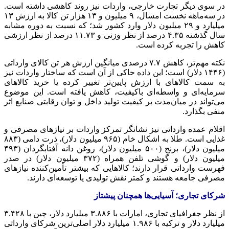
در سوی دیگر تجارت خارجی، واردات نیز روند کاهشی داشته است.
در سه‌ماهه نخست امسال، ۹ میلیون و ۱۳ هزار تن کالا به ارزش ۱۳
میلیارد و ۲۹ میلیون دلار وارد کشور شد؛ که نسبت به دوره مشابه
سال گذشته ۴.۳۵ درصد از نظر وزنی و ۱۱.۷۳ درصد از نظر ارزشی
کاهش را تجربه کرده است.
نکته مهم‌تر، کاهش ۷.۷ درصدی میانگین ارزش هر تن کالای وارداتی
(۱۴۴۶ دلار) است؛ این داده حاکی از آن است که ساختار واردات نیز
به سمت کالاهای با ارزش پایین‌تر تغییر کرده یا خرید کالاهای
سرمایه‌ای و واسطه‌ای باکیفیت، کاهش یافته است. این موضوع
می‌تواند در میان‌مدت بر کیفیت تولید داخل و توان رقابتی صنایع اثر
منفی بگذارد.
اقلام عمده وارداتی نیز نشانگر تمرکز واردات بر نیازهای مصرفی و
غذایی است. طلا به اشکال خام (۹۶۵ میلیون دلار)، ذرت دامی (۸۸۳
میلیون دلار)، برنج (۵۰۰ میلیون دلار)، روغن دانه آفتابگردان (۴۹۳
میلیون دلار) و گوشی تلفن همراه (۳۷۲ میلیون دلار) در صدر
فهرست وارداتی قرار دارند؛ کالاهایی که بیشتر تأمین‌کننده نیازهای
مصرفی جامعه هستند و کمتر نقش تولیدی یا توسعه‌ای دارند.
شرکای تجاری؛ آسیایی‌ها همچنان پیشتاز
از نظر جغرافیای تجاری، امارات با ۳.۸۸۶ میلیارد دلار، چین با ۳.۴۲۸
میلیارد دلار و ترکیه با ۱.۹۸۶ میلیارد دلار اصلی‌ترین شرکای وارداتی