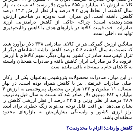
کالا به ارزش ۱۱ میلیارد و ۶۵۵ میلیون دلار رسید که نسبت به بهار
سال گذشته، از لحاظ وزن ۹.۳ درصد و از نظر ارزش ۱۴.۴ درصد
کاهش داشته است. این میزان افت به‌ویژه در شاخص ارزش،
هشداردهنده است؛ چراکه حاکی از کاهش درآمدزایی ارزی
صادرات، افت قیمت کالاها در بازارهای هدف یا کاهش رقابت‌پذیری
تولیدات داخلی است.
میانگین ارزش گمرکی هر تن کالای صادراتی ۳۳۸ دلار برآورد شده
که نسبت به سال گذشته ۵.۶ درصد کاهش داشته؛ نشانه‌ای دیگر از
تنزل کیفی سبد صادراتی کشور. به بیان دیگر، سهم کالاهای با ارزش
افزوده بالا در صادرات ایران کاهش یافته و صادرات همچنان وابسته
به کالاهای خام یا نیمه‌خام باقی مانده است.
در این میان، صادرات محصولات پتروشیمی به‌عنوان یکی از ارکان
اصلی صادرات غیرنفتی نیز با کاهش همراه بوده است. در بهار
امسال، ۱۱ میلیون و ۱۳۳ هزار تن محصول پتروشیمی به ارزش ۴
میلیارد و ۶۸۴ میلیون دلار صادر شد که نسبت به سال قبل به ترتیب
۲۸.۷ درصد از نظر وزنی و ۲۴.۵ درصد از نظر ارزشی کاهش را
نشان می‌دهد. این افت قابل توجه می‌تواند زنگ خطری برای آینده
تراز ارزی کشور و وابستگی بیش‌ازپیش به بازارهای محدود
منطقه‌ای باشد.
کاهش واردات؛ الزام یا محدودیت؟