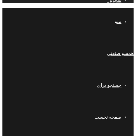
سایدبار
منو
همسو صنعتی
جستجو برای
صفحه نخست