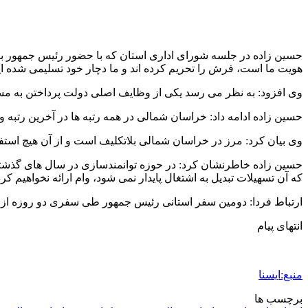
حسین زاده در جلسه شورای اداری استان که با حضور رئیس جمهور برگ
هویت ما است، فرش را تحریم کرده اند و ما دچار خود تسلیمی شده ای
وی افزود: به نظر می رسد یکی از وظایف اصلی دولت پرداختن به م
حسین زاده ادامه داد: خراسان شمالی در همه رتبه ها در آخرین رتبه و در رده های ۲۷ تا ۲۹ قرار دارد و در عدم توسعه یافتگی در جایگاه دوم و فقر 
وی بیان کرد: مرز در خراسان شمالی بلاتکلیف است و از آن هیچ است
حسین زاده خاطرنشان کرد: در حوزه توانمندسازی در سال های گذشته ت
که آن تسهیلات تبدیل به اشتغال پایدار نمی شود، وام ارائه نخواهیم کرد
ارتباط فردا: دومین سفر استانی رئیس جمهور طی سفری دو روزه از 
انتهای پیام
منبع:ایسنا
برچسب ها