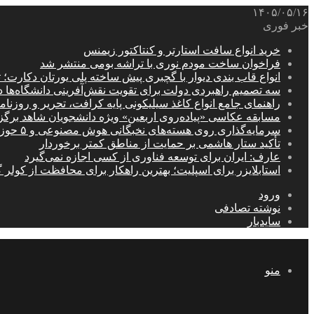
۱۴۰۵/۰۵/۱۶
خبر فوری
خرید انواع سافت استارتر و کنتاکتور زیمنس
فراخوان ساخت مودم نوری با تراشه بومی منتشر شد
انواع قاب بندی دیوار با گچبری پیش ساخته پلی یورتان دکارت
سه تصمیم راهبردی دولت برای تقویت نقش‌آفرینی دانشگاه‌ها 
راهنمای جامع انواع کاغذ سیلیکونی پایه کرافت، تحریر و روزن
مسابقه عکاسی «پیاده‌روی اربعین» ویژه دانشجویان شاهد برگ
سرمایه‌گذاری روی هسته‌های نخبگانی هوش مصنوعی و ۵ حوزه راهبردی کشور
تأکید ستار هاشمی بر حمایت از مناطق کمتر برخوردار
عارف: ایران برای توسعه فناوری از کسی اجازه نمی‌گیرد
استابلایزر برای اسپلیت؛ بهترین راهکار برای محافظت از کولر گ
ورود
نوشته تصادفی
سایدبار
منو