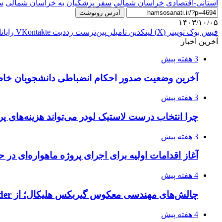
استانی-اقتصادی
خراسان شمالي
سفر پزشکیان به خراسان شمالی
س
آدرس رونوشت
۱۴۰۳/۱۰/۰۵
فیس بوک
توییتر (X)
لینکدین
‫تامبلر
‫پین‌ترست
‫رددیت
‫VKontakte
رایان
آخرین اخبار
3 هفته پیش
آخرین وضعیت صدور احکام انضباطی دانشجویان خا
3 هفته پیش
چرا انتخاب درست لاستیک لودر می‌تواند هزینه‌های پر
3 هفته پیش
آغاز اقدامات اولیه برای اجرای پروژه ماهواره‌ای در ح
4 هفته پیش
چالش‌های مهندسی معکوس گیربکس هلیکال؛ از Flender و SEW تا تولیدکنندگان تخصصی ایرانی
4 هفته پیش