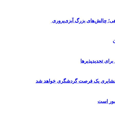
هی؛ چالش‌های بزرگ آبزی‌پروری
رای تجدیدپذیرها
شور است