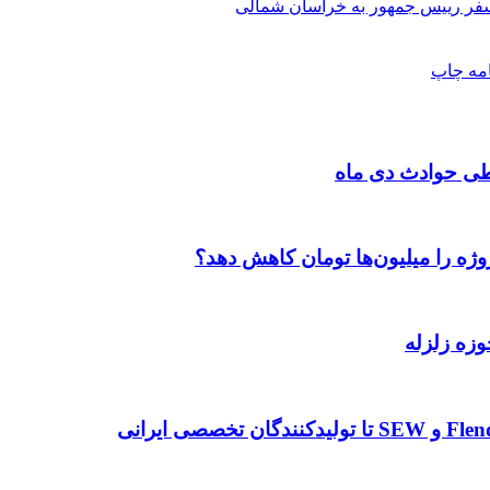
فر رییس ‌جمهور به خراسان شمالی
امه
چاپ
طی حوادث دی ماه
وژه را میلیون‌ها تومان کاهش دهد؟
وزه زلزله