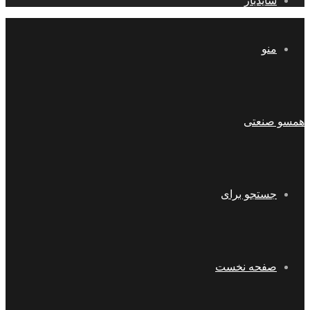
سایدبار
منو
همسو صنعتی
جستجو برای
صفحه نخست