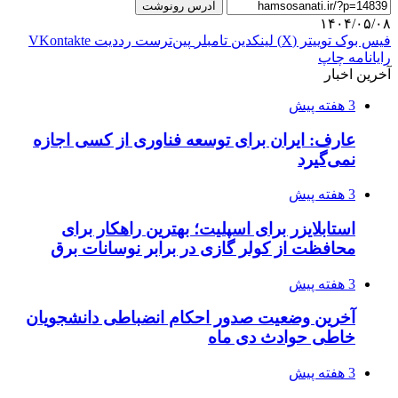
آدرس رونوشت
۱۴۰۴/۰۵/۰۸
فیس بوک
توییتر (X)
لینکدین
‫تامبلر
‫پین‌ترست
‫رددیت
‫VKontakte
رایانامه
چاپ
آخرین اخبار
3 هفته پیش
عارف: ایران برای توسعه فناوری از کسی اجازه
نمی‌گیرد
3 هفته پیش
استابلایزر برای اسپلیت؛ بهترین راهکار برای
محافظت از کولر گازی در برابر نوسانات برق
3 هفته پیش
آخرین وضعیت صدور احکام انضباطی دانشجویان
خاطی حوادث دی ماه
3 هفته پیش