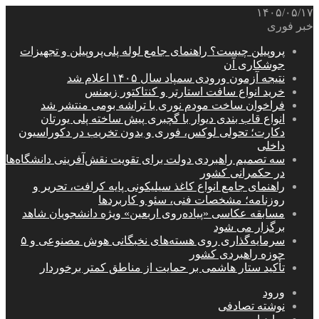
۱۴۰۵/۰۵/۱۷
خبر فوری
پروپیلن چیست؟ راهنمای جامع لوله پلی‌پروپیلن و تجهیزات
جوشکاری آن
نتیجه آزمون ورودی سمپاد سال ۱۴۰۵ اعلام شد
خرید انواع سافت استارتر و کنتاکتور زیمنس
فراخوان ساخت مودم نوری با تراشه بومی منتشر شد
انواع قاب بندی دیوار با گچبری پیش ساخته پلی یورتان
دکارت؛ تحولی لوکس، فوری و بدون تخریب در دکوراسیون
داخلی
سه تصمیم راهبردی دولت برای تقویت نقش‌آفرینی دانشگاه‌ها
در حکمرانی کشور
راهنمای جامع انواع کاغذ سیلیکونی پایه کرافت، تحریر و
روزنامه؛ مشخصات فنی، سئو و کاربردها
مسابقه عکاسی «پیاده‌روی اربعین» ویژه دانشجویان شاهد
برگزار می شود
سرمایه‌گذاری روی هسته‌های نخبگانی هوش مصنوعی و ۵
حوزه راهبردی کشور
تأکید ستار هاشمی بر حمایت از مناطق کمتر برخوردار
ورود
نوشته تصادفی