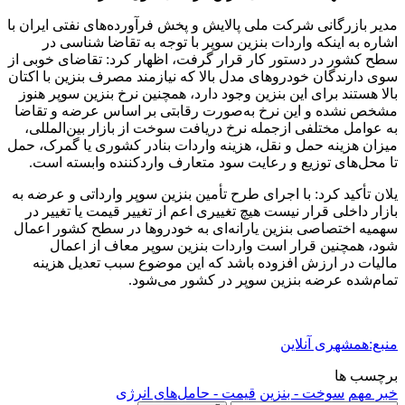
مدیر بازرگانی شرکت ملی پالایش و پخش فرآورده‌های نفتی ایران با
اشاره به اینکه واردات بنزین سوپر با توجه به تقاضا شناسی در
سطح کشور در دستور کار قرار گرفت، اظهار کرد: تقاضای خوبی از
سوی دارندگان خودروهای مدل بالا که نیازمند مصرف بنزین با اکتان
بالا هستند برای این بنزین وجود دارد، همچنین نرخ بنزین سوپر هنوز
مشخص نشده و این نرخ به‌صورت رقابتی بر اساس عرضه و تقاضا
به عوامل مختلفی ازجمله نرخ دریافت سوخت از بازار بین‌المللی،
میزان هزینه حمل و نقل، هزینه واردات بنادر کشوری یا گمرک، حمل
تا محل‌های توزیع و رعایت سود متعارف واردکننده وابسته است.
یلان تأکید کرد: با اجرای طرح تأمین بنزین سوپر وارداتی و عرضه به
بازار داخلی قرار نیست هیچ تغییری اعم از تغییر قیمت یا تغییر در
سهمیه اختصاصی بنزین یارانه‌ای به خودروها در سطح کشور اعمال
شود، همچنین قرار است واردات بنزین سوپر معاف از اعمال
مالیات در ارزش افزوده باشد که این موضوع سبب تعدیل هزینه
تمام‌شده عرضه بنزین سوپر در کشور می‌شود.
منبع:همشهری آنلاین
برچسب ها
خبر مهم
سوخت - بنزین
قیمت - حامل‌های انرژی