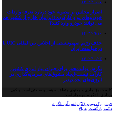
۱۴۰۲/۱۱/۰۷
اصرار مجلس بر مصوبه خود درباره تعرفه واردات
خودروهای نو و کارکرده | ایرانیان خارج از کشور هم
می توانند خودرو وارد کنند؟
۱۴۰۳/۰۹/۱۰
حذف رژیم صهیونیستی از اجلاس بین‌المللی UIC با
درخواست ایران
۱۴۰۲/۱۰/۲۳
نگرش تولیدمحور برای جبران نیاز انرژی کشور،
کارآمد نیست/ایجاد مشوق‌های سرمایه‌گذاری در
انرژی‌های تجدیدپذیر
کلیه حقوق مادی و معنوی متعلق به همسو صنعتی است و کپی
برداری با ذکر منبع مجاز است
فیس بوک
توییتر (X)
واتس آپ
تلگرام
دکمه بازگشت به بالا