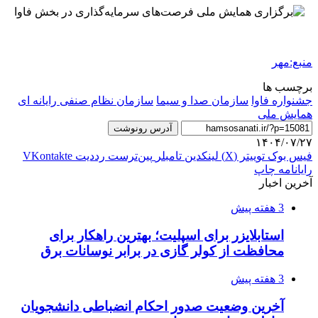
منبع:مهر
برچسب ها
جشنواره فاوا
سازمان صدا و سیما
سازمان نظام صنفی رایانه ای
همایش ملی
آدرس رونوشت
۱۴۰۴/۰۷/۲۷
فیس بوک
توییتر (X)
لینکدین
‫تامبلر
‫پین‌ترست
‫رددیت
‫VKontakte
رایانامه
چاپ
آخرین اخبار
3 هفته پیش
استابلایزر برای اسپلیت؛ بهترین راهکار برای
محافظت از کولر گازی در برابر نوسانات برق
3 هفته پیش
آخرین وضعیت صدور احکام انضباطی دانشجویان