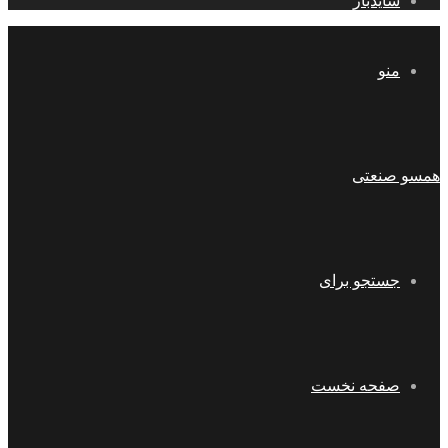
سایدبار
منو
همسو صنعتی
جستجو برای
صفحه نخست