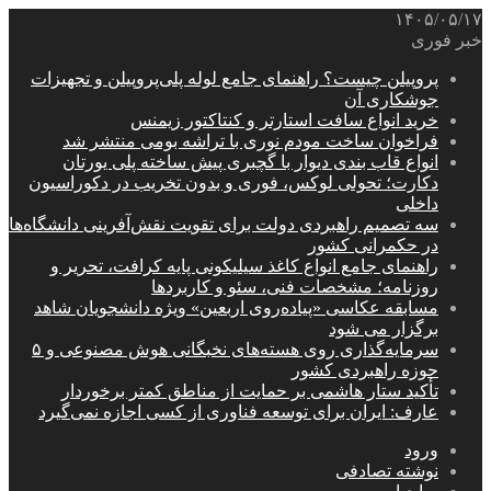
۱۴۰۵/۰۵/۱۷
خبر فوری
پروپیلن چیست؟ راهنمای جامع لوله پلی‌پروپیلن و تجهیزات
جوشکاری آن
خرید انواع سافت استارتر و کنتاکتور زیمنس
فراخوان ساخت مودم نوری با تراشه بومی منتشر شد
انواع قاب بندی دیوار با گچبری پیش ساخته پلی یورتان
دکارت؛ تحولی لوکس، فوری و بدون تخریب در دکوراسیون
داخلی
سه تصمیم راهبردی دولت برای تقویت نقش‌آفرینی دانشگاه‌ها
در حکمرانی کشور
راهنمای جامع انواع کاغذ سیلیکونی پایه کرافت، تحریر و
روزنامه؛ مشخصات فنی، سئو و کاربردها
مسابقه عکاسی «پیاده‌روی اربعین» ویژه دانشجویان شاهد
برگزار می شود
سرمایه‌گذاری روی هسته‌های نخبگانی هوش مصنوعی و ۵
حوزه راهبردی کشور
تأکید ستار هاشمی بر حمایت از مناطق کمتر برخوردار
عارف: ایران برای توسعه فناوری از کسی اجازه نمی‌گیرد
ورود
نوشته تصادفی