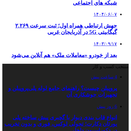
شبکه های اجتماعی
۱۴۰۴/۰۶/۰۷
جهش ارتباطی همراه اول؛ ثبت سرعت ۲.۲۶۹
گیگابیتی 5G در آذربایجان غربی
۱۴۰۳/۰۹/۱۷
بعد از خودرو «معاملات ملک» هم آنلاین می‌شود
منتخب کسب و کار
4 ساعت پیش
پروپیلن چیست؟ راهنمای جامع لوله پلی‌پروپیلن و
تجهیزات جوشکاری آن
6 روز پیش
انواع قاب بندی دیوار با گچبری پیش ساخته پلی
یورتان دکارت؛ تحولی لوکس، فوری و بدون تخریب
در دکوراسیون داخلی