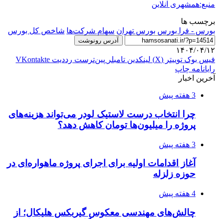
منبع:همشهری آنلاین
برچسب ها
بورس - فرا بورس
بورس تهران
سهام شرکت‌ها
شاخص کل بورس
آدرس رونوشت
۱۴۰۴/۰۴/۱۲
فیس بوک
توییتر (X)
لینکدین
‫تامبلر
‫پین‌ترست
‫رددیت
‫VKontakte
رایانامه
چاپ
آخرین اخبار
3 هفته پیش
چرا انتخاب درست لاستیک لودر می‌تواند هزینه‌های
پروژه را میلیون‌ها تومان کاهش دهد؟
3 هفته پیش
آغاز اقدامات اولیه برای اجرای پروژه ماهواره‌ای در
حوزه زلزله
4 هفته پیش
چالش‌های مهندسی معکوس گیربکس هلیکال؛ از