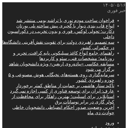
۱۴۰۵/۰۵/۱۶
خبر فوری
فراخوان ساخت مودم نوری با تراشه بومی منتشر شد
انواع قاب بندی دیوار با گچبری پیش ساخته پلی یورتان
دکارت؛ تحولی لوکس، فوری و بدون تخریب در دکوراسیون
داخلی
سه تصمیم راهبردی دولت برای تقویت نقش‌آفرینی دانشگاه‌ها
در حکمرانی کشور
راهنمای جامع انواع کاغذ سیلیکونی پایه کرافت، تحریر و
روزنامه؛ مشخصات فنی، سئو و کاربردها
مسابقه عکاسی «پیاده‌روی اربعین» ویژه دانشجویان شاهد
برگزار می شود
سرمایه‌گذاری روی هسته‌های نخبگانی هوش مصنوعی و ۵
حوزه راهبردی کشور
تأکید ستار هاشمی بر حمایت از مناطق کمتر برخوردار
عارف: ایران برای توسعه فناوری از کسی اجازه نمی‌گیرد
استابلایزر برای اسپلیت؛ بهترین راهکار برای محافظت از
کولر گازی در برابر نوسانات برق
آخرین وضعیت صدور احکام انضباطی دانشجویان خاطی
حوادث دی ماه
ورود