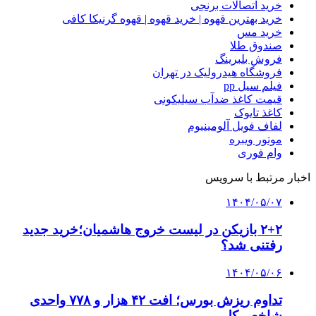
خرید اتصالات برنجی
خرید بهترین قهوه | خرید قهوه | قهوه گرنیکا کافی
خرید مس
صندوق طلا
فروش بلبرینگ
فروشگاه هیدرولیک در تهران
فیلم سیل pp
قیمت کاغذ ضدآب سیلیکونی
کاغذ تایوک
لفاف فویل آلومینیوم
موتور ویبره
وام فوری
اخبار مرتبط با سرویس
۱۴۰۴/۰۵/۰۷
۲+۲ بازیکن در لیست خروج هاشمیان؛‌خرید جدید
رفتنی شد؟
۱۴۰۴/۰۵/۰۶
تداوم ریزش بورس؛ افت ۴۲ هزار و ۷۷۸ واحدی
شاخص کل