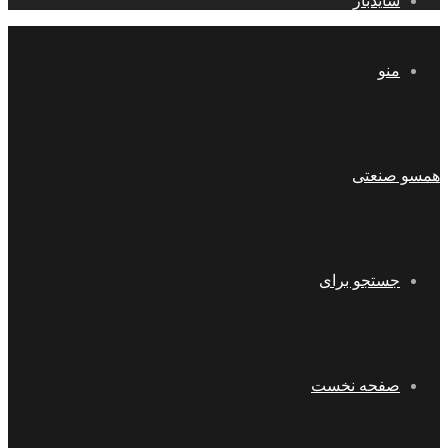
سایدبار
منو
همسو صنعتی
جستجو برای
صفحه نخست