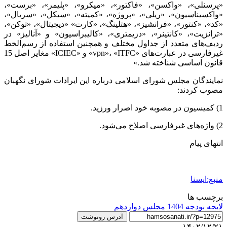
«پرسنلی»، «واکسن»، «فاکتور»، «میکرو»، «پلیمر»، «برست»،
«واکسیناسیون»، «ریلی»، «پروژه»، «کمیته»، «سیکل»، «سریال»،
«کد»، «کنتور»، «فرانشیز»، «هتلینگ»، «کارت» «دیجیتال»، «توکن»،
«ترانزیت»، «کانتینر»، «دزیمتری»، «کالیبراسیون» و «آنالیز» در
ردیف‌های متعدد از جداول مختلف و همچنین استفاده از رسم‌الخط
غیرفارسی در عبارت‌های «vpn»، «ITFC» و «ICIEC» مغایر اصل 15
قانون اساسی شناخته شد.»
نمایندگان مجلس شورای اسلامی درباره این ایرادات شورای نگهبان
مصوب کردند:
1) کمیسیون در مصوبه خود اصرار ورزید.
2) واژه‌های غیرفارسی اصلاح می‌شود.
انتهای پیام
منبع:ایسنا
برچسب ها
لایحه بودجه 1404
مجلس دوازدهم
آدرس رونوشت
۱۴۰۲/۱۲/۲۱