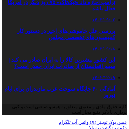
ترامپ اجازه داد «تیک‌تاک» ۷۵ روز دیگر در آمریکا
فعال باشد
۱۴۰۳/۰۹/۰۲
بررسی علل خاموشی‌های اخیر در دستور کار
کمیسیون‌های تخصصی مجلس
۱۴۰۳/۰۹/۱۸
این کشور بیشترین کالا را به ایران صادر می کند |
سهم افغانستان از صادرات ایران چقدر است؟
۱۴۰۲/۱۲/۱۹
آمادگی ۶۰ جایگاه سوخت غرب مازندران برای ایام
نوروز
کلیه حقوق مادی و معنوی متعلق به همسو صنعتی است و کپی
برداری با ذکر منبع مجاز است
فیس بوک
توییتر (X)
واتس آپ
تلگرام
دکمه بازگشت به بالا