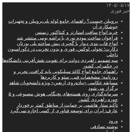
۱۴۰۵/۰۵/۱۷
خبر فوری
پروپیلن چیست؟ راهنمای جامع لوله پلی‌پروپیلن و تجهیزات
جوشکاری آن
خرید انواع سافت استارتر و کنتاکتور زیمنس
فراخوان ساخت مودم نوری با تراشه بومی منتشر شد
انواع قاب بندی دیوار با گچبری پیش ساخته پلی یورتان
دکارت؛ تحولی لوکس، فوری و بدون تخریب در دکوراسیون
داخلی
سه تصمیم راهبردی دولت برای تقویت نقش‌آفرینی دانشگاه‌ها
در حکمرانی کشور
راهنمای جامع انواع کاغذ سیلیکونی پایه کرافت، تحریر و
روزنامه؛ مشخصات فنی، سئو و کاربردها
مسابقه عکاسی «پیاده‌روی اربعین» ویژه دانشجویان شاهد
برگزار می شود
سرمایه‌گذاری روی هسته‌های نخبگانی هوش مصنوعی و ۵
حوزه راهبردی کشور
تأکید ستار هاشمی بر حمایت از مناطق کمتر برخوردار
عارف: ایران برای توسعه فناوری از کسی اجازه نمی‌گیرد
ورود
نوشته تصادفی