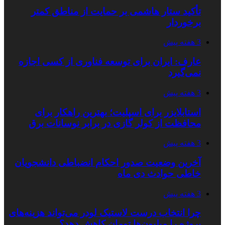
تأکید ستار هاشمی بر حمایت از مناطق کمتر
برخوردار
3 هفته پیش
عارف: ایران برای توسعه فناوری از کسی اجازه
نمی‌گیرد
3 هفته پیش
استابلایزر برای اسپلیت؛ بهترین راهکار برای
محافظت از کولر گازی در برابر نوسانات برق
3 هفته پیش
آخرین وضعیت صدور احکام انضباطی دانشجویان
خاطی حوادث دی ماه
3 هفته پیش
چرا انتخاب درست لاستیک لودر می‌تواند هزینه‌های
پروژه را میلیون‌ها تومان کاهش دهد؟