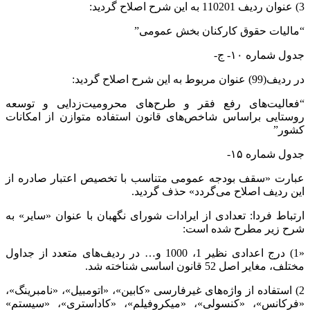
3) عنوان ردیف 110201 به این شرح اصلاح گردید:
“مالیات حقوق کارکنان بخش عمومی”
جدول شماره ۱۰- ج-
در ردیف(99) عنوان مربوط به این شرح اصلاح گردید:
“فعالیت‌های رفع فقر و طرح‌های محرومیت‌زدایی و توسعه
روستایی براساس شاخص‌های قانون استفاده متوازن از امکانات
کشور”
جدول شماره ۱۵-
عبارت «سقف بودجه عمومی متناسب با تخصیص اعتبار صادره از
این ردیف اصلاح می‌گردد» حذف گردید.
ارتباط فردا: تعدادی از ایرادات شورای نگهبان با عنوان «سایر» به
شرح زیر مطرح شده است:
«1) درج اعدادی نظیر 1، 1000 و… در ردیف‌های متعدد از جداول
مختلف، مغایر اصل 52 قانون اساسی شناخته شد.
2) استفاده از واژه‌های غیرفارسی «کابین»، «اتومبیل»، «نامبرینگ»،
«فرکانس»، «کنسولی»، «میکروفیلم»، «کاداستری»، «سیستم»