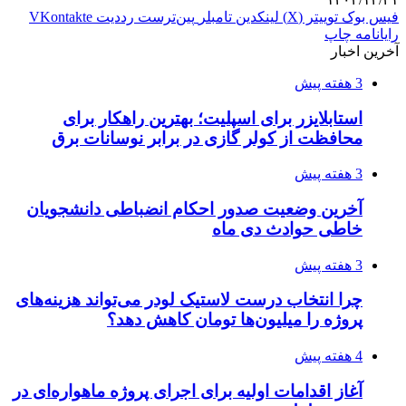
فیس بوک
توییتر (X)
لینکدین
‫تامبلر
‫پین‌ترست
‫رددیت
‫VKontakte
رایانامه
چاپ
آخرین اخبار
3 هفته پیش
استابلایزر برای اسپلیت؛ بهترین راهکار برای
محافظت از کولر گازی در برابر نوسانات برق
3 هفته پیش
آخرین وضعیت صدور احکام انضباطی دانشجویان
خاطی حوادث دی ماه
3 هفته پیش
چرا انتخاب درست لاستیک لودر می‌تواند هزینه‌های
پروژه را میلیون‌ها تومان کاهش دهد؟
4 هفته پیش
آغاز اقدامات اولیه برای اجرای پروژه ماهواره‌ای در