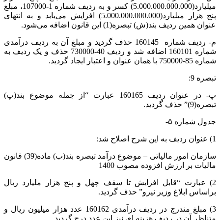
میلیارد(5.000.000.000.000) کسر و به ردیف شماره 1-107000، مبلغ
پنج هزار میلیارد(5.000.000.000.000) افزایش می‌یابد و به انتهای
عنوان همین ردیف بند(ش) تبصره(1) این قانون اضافه می‌شود.
م- ردیف شماره 160145 حذف گردید و مبلغ آن به ردیف درآمدی
شماره 160101 اضافه شد و ردیف 40-730000 حذف و یک ردیف به
شماره 85-750000 با همان عنوان و اعتبار ایجاد گردید.
تبصره 9:
پ- در عنوان ردیف 160165 عبارت “از جمله موضوع بند(پ)
تبصره(9)” حذف گردید.
جدول شماره ۵-
1) عنوان ردیف به این شرح اصلاح شد:
سازمان امور مالیاتی – موضوع درآمد تبصره بند(ب) ماده(39) قانون
مالیات بر ارزش افزوده مصوب 1400
2) عبارت “قابل افزایش تا سقف چهل و پنج هزار ملیارد ریال
براساس ابلاغ وزیر نیرو” حذف گردید.
3) مبلغ مندرج در ردیف درآمدی 160162 عدد هزار میلیون ریال و
متناظر آن در ردیف هزینه ای نیز این عدد درج گردید.