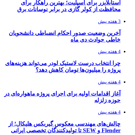
استابلایزر برای اسپلیت؛ بهترین راهکار برای
محافظت از کولر گازی در برابر نوسانات برق
3 هفته پیش
آخرین وضعیت صدور احکام انضباطی دانشجویان
خاطی حوادث دی ماه
4 هفته پیش
چرا انتخاب درست لاستیک لودر می‌تواند هزینه‌های
پروژه را میلیون‌ها تومان کاهش دهد؟
4 هفته پیش
آغاز اقدامات اولیه برای اجرای پروژه ماهواره‌ای در
حوزه زلزله
4 هفته پیش
چالش‌های مهندسی معکوس گیربکس هلیکال؛ از
Flender و SEW تا تولیدکنندگان تخصصی ایرانی