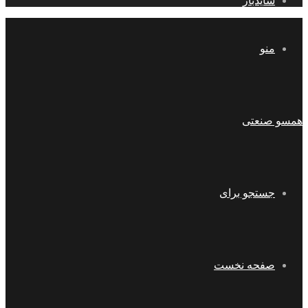
سایدبار
منو
همسو صنعتی
جستجو برای
صفحه نخست