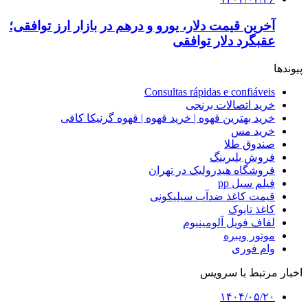
آخرین قیمت دلار، یورو و درهم در بازار ارز توافقی؛
عقبگرد دلار توافقی
پیوندها
Consultas rápidas e confiáveis
خرید اتصالات برنجی
خرید بهترین قهوه | خرید قهوه | قهوه گرنیکا کافی
خرید مس
صندوق طلا
فروش بلبرینگ
فروشگاه هیدرولیک در تهران
فیلم سیل pp
قیمت کاغذ ضدآب سیلیکونی
کاغذ تایوک
لفاف فویل آلومینیوم
موتور ویبره
وام فوری
اخبار مرتبط با سرویس
۱۴۰۴/۰۵/۲۰