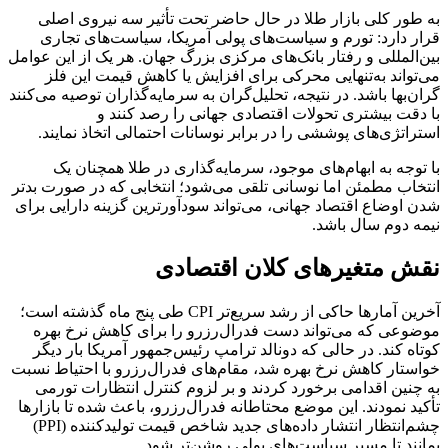
به طور کلی بازار طلا در حال حاضر تحت تأثیر سه نیروی اصلی
قرار دارد: تورم و سیاست‌های پولی آمریکا، سیاست‌های تجاری
بین‌المللی و رفتار بانک‌های مرکزی بزرگ جهان. هر یک از این عوامل
می‌تواند به‌تنهایی محرکی برای افزایش یا کاهش قیمت این فلز
گران‌بها باشد. در نتیجه، تحلیل‌گران به سرمایه‌گذاران توصیه می‌کنند
با دقت بیشتری تحولات اقتصادی جهانی را رصد کنند و
استراتژی‌های پوششی را در برابر نوسانات احتمالی اتخاذ نمایند.
با توجه به ابهام‌های موجود، سرمایه‌گذاری در طلا همچنان یک
انتخاب مطمئن اما نوسانی تلقی می‌شود؛ انتخابی که در صورت بدتر
شدن اوضاع اقتصاد جهانی، می‌تواند سودآورترین گزینه دارایی برای
نیمه دوم سال باشد.
نقش متغیرهای کلان اقتصادی
آخرین آمارها حاکی از رشد سریع‌تر CPI طی پنج ماه گذشته است؛
موضوعی که می‌تواند دست فدرال‌رزرو را برای کاهش نرخ بهره
کوتاه کند. در حالی که دونالد ترامپ رئیس‌جمهور آمریکا بار دیگر
خواستار کاهش نرخ بهره شد، مقام‌های فدرال‌رزرو با احتیاط نسبت
به چنین اقدامی برخورد کردند و بر لزوم کنترل انتظارات تورمی
تأکید نمودند. این موضع محتاطانه فدرال‌رزرو، باعث شده تا بازارها
چشم‌انتظار انتشار داده‌های جدید شاخص قیمت تولیدکننده (PPI)
بمانند تا مسیر سیاست‌های پولی روشن‌تر شود.