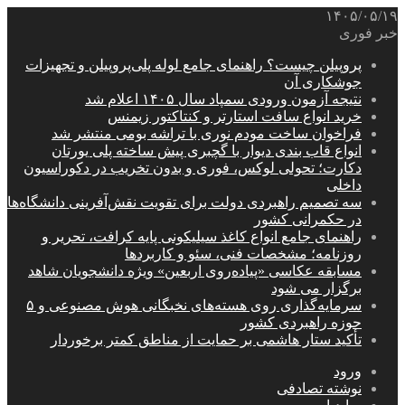
۱۴۰۵/۰۵/۱۹
خبر فوری
پروپیلن چیست؟ راهنمای جامع لوله پلی‌پروپیلن و تجهیزات
جوشکاری آن
نتیجه آزمون ورودی سمپاد سال ۱۴۰۵ اعلام شد
خرید انواع سافت استارتر و کنتاکتور زیمنس
فراخوان ساخت مودم نوری با تراشه بومی منتشر شد
انواع قاب بندی دیوار با گچبری پیش ساخته پلی یورتان
دکارت؛ تحولی لوکس، فوری و بدون تخریب در دکوراسیون
داخلی
سه تصمیم راهبردی دولت برای تقویت نقش‌آفرینی دانشگاه‌ها
در حکمرانی کشور
راهنمای جامع انواع کاغذ سیلیکونی پایه کرافت، تحریر و
روزنامه؛ مشخصات فنی، سئو و کاربردها
مسابقه عکاسی «پیاده‌روی اربعین» ویژه دانشجویان شاهد
برگزار می شود
سرمایه‌گذاری روی هسته‌های نخبگانی هوش مصنوعی و ۵
حوزه راهبردی کشور
تأکید ستار هاشمی بر حمایت از مناطق کمتر برخوردار
ورود
نوشته تصادفی