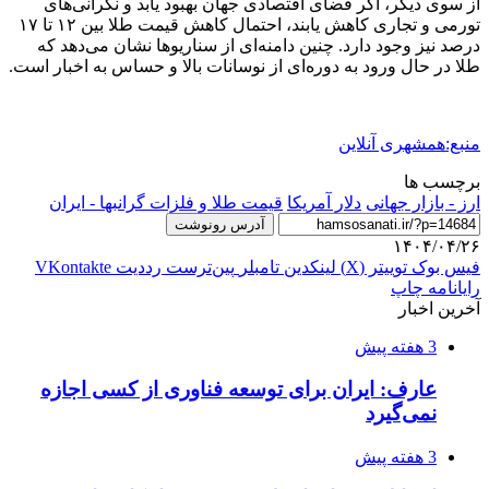
از سوی دیگر، اگر فضای اقتصادی جهان بهبود یابد و نگرانی‌های
تورمی و تجاری کاهش یابند، احتمال کاهش قیمت طلا بین ۱۲ تا ۱۷
درصد نیز وجود دارد. چنین دامنه‌ای از سناریوها نشان می‌دهد که
طلا در حال ورود به دوره‌ای از نوسانات بالا و حساس به اخبار است.
منبع:همشهری آنلاین
برچسب ها
ارز - بازار جهانی
دلار آمريكا
قیمت طلا و فلزات گرانبها - ایران
آدرس رونوشت
۱۴۰۴/۰۴/۲۶
فیس بوک
توییتر (X)
لینکدین
‫تامبلر
‫پین‌ترست
‫رددیت
‫VKontakte
رایانامه
چاپ
آخرین اخبار
3 هفته پیش
عارف: ایران برای توسعه فناوری از کسی اجازه
نمی‌گیرد
3 هفته پیش