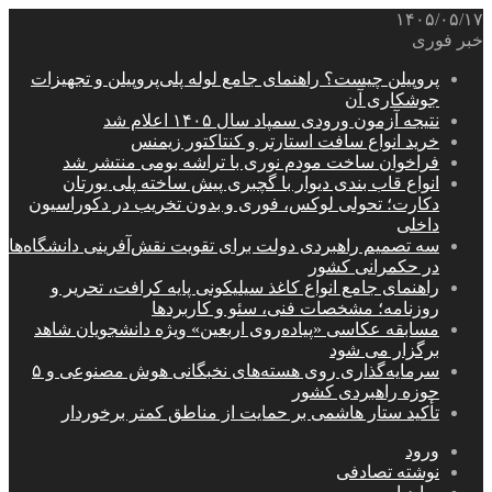
۱۴۰۵/۰۵/۱۷
خبر فوری
پروپیلن چیست؟ راهنمای جامع لوله پلی‌پروپیلن و تجهیزات
جوشکاری آن
نتیجه آزمون ورودی سمپاد سال ۱۴۰۵ اعلام شد
خرید انواع سافت استارتر و کنتاکتور زیمنس
فراخوان ساخت مودم نوری با تراشه بومی منتشر شد
انواع قاب بندی دیوار با گچبری پیش ساخته پلی یورتان
دکارت؛ تحولی لوکس، فوری و بدون تخریب در دکوراسیون
داخلی
سه تصمیم راهبردی دولت برای تقویت نقش‌آفرینی دانشگاه‌ها
در حکمرانی کشور
راهنمای جامع انواع کاغذ سیلیکونی پایه کرافت، تحریر و
روزنامه؛ مشخصات فنی، سئو و کاربردها
مسابقه عکاسی «پیاده‌روی اربعین» ویژه دانشجویان شاهد
برگزار می شود
سرمایه‌گذاری روی هسته‌های نخبگانی هوش مصنوعی و ۵
حوزه راهبردی کشور
تأکید ستار هاشمی بر حمایت از مناطق کمتر برخوردار
ورود
نوشته تصادفی