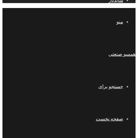
سایدبار
منو
همسو صنعتی
جستجو برای
صفحه نخست