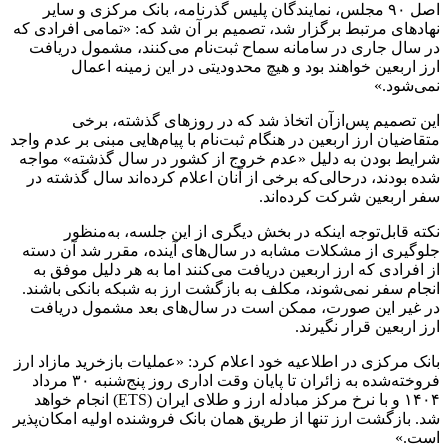
اصل ۹۰ مجلس، نمایندگان پلیس گذرنامه، بانک مرکزی و سایر
نهادهای مرتبط برگزار شد، تصمیم بر آن شد که: «تمامی افرادی که
در سال جاری در سامانه سماح ثبت‌نام می‌کنند، مشمول دریافت
ارز اربعین خواهند بود و هیچ محدودیتی در این زمینه اعمال
نمی‌شود.»
این تصمیم پس‌ازآن اتخاذ شد که در روزهای گذشته، برخی
متقاضیان ارز اربعین در هنگام ثبت‌نام با پیام‌هایی مبنی بر عدم واجد
شرایط بودن به دلیل «عدم خروج از کشور در سال گذشته» مواجه
شده بودند، درحالی‌که برخی از آنان اعلام کرده‌اند سال گذشته در
سفر اربعین شرکت کرده‌اند.
نکته قابل‌توجه اینکه در بخش دیگری از این جلسه، به‌منظور
جلوگیری از مشکلات مشابه در سال‌های آینده، مقرر شد آن دسته
از افرادی که ارز اربعین دریافت می‌کنند اما به هر دلیل موفق به
انجام سفر نمی‌شوند، مکلف به بازگشت ارز به شبکه بانکی باشند.
در غیر این صورت، ممکن است در سال‌های بعد مشمول دریافت
ارز اربعین قرار نگیرند.
بانک مرکزی در اطلاعیه خود اعلام کرد: «عملیات بازخرید مازاد ارز
فروخته‌شده به زائران تا پایان وقت اداری روز پنج‌شنبه ۳۰ مرداد
۱۴۰۴ و با نرخ مرکز مبادله ارز و طلای ایران (ETS) انجام خواهد
شد. بازگشت ارز تنها از طریق همان بانک فروشنده اولیه امکان‌پذیر
است.»