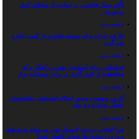
تأکید ستار هاشمی بر حمایت از مناطق کمتر
برخوردار
3 هفته پیش
عارف: ایران برای توسعه فناوری از کسی اجازه
نمی‌گیرد
3 هفته پیش
استابلایزر برای اسپلیت؛ بهترین راهکار برای
محافظت از کولر گازی در برابر نوسانات برق
3 هفته پیش
آخرین وضعیت صدور احکام انضباطی دانشجویان
خاطی حوادث دی ماه
3 هفته پیش
چرا انتخاب درست لاستیک لودر می‌تواند هزینه‌های
پروژه را میلیون‌ها تومان کاهش دهد؟