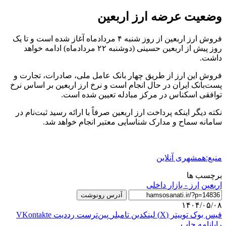
وضعیت عرضه ارز اربعین
فروش ارز اربعین از روز شنبه ۴ مردادماه آغاز شده است و تا یک
روز پیش از اربعین حسینی (دوشنبه ۲۲ مردادماه) ادامه خواهد
داشت.
فروش این ارز از طریق چهار بانک عامل ملی، صادرات، تجارت و
پست‌بانک ایران در حال انجام است و نرخ ارز اربعین بر اساس نرخ
توافقی اسکناس در مرکز مبادله تعیین شده است.
نکته دیگر اینکه پرداخت ارز اربعین صرفاً با ارائه رسید ثبت‌نام در
سامانه سماح و مدارک شناسایی معتبر انجام خواهد شد.
منبع:همشهری آنلاین
برچسب ها
اربعين
ارز - بازار داخلی
آدرس رونوشت
۱۴۰۴/۰۵/۰۸
فیس بوک
توییتر (X)
لینکدین
‫تامبلر
‫پین‌ترست
‫رددیت
‫VKontakte
رایانامه
چاپ