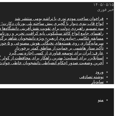
۱۴۰۵/۰۵/۱۵
خبر فوری
فراخوان ساخت مودم نوری با تراشه بومی منتشر شد
انواع قاب بندی دیوار با گچبری پیش ساخته پلی یورتان دکارت
سه تصمیم راهبردی دولت برای تقویت نقش‌آفرینی دانشگاه‌ها 
راهنمای جامع انواع کاغذ سیلیکونی پایه کرافت، تحریر و روزن
مسابقه عکاسی «پیاده‌روی اربعین» ویژه دانشجویان شاهد برگ
سرمایه‌گذاری روی هسته‌های نخبگانی هوش مصنوعی و ۵ حوزه راهبردی کشور
تأکید ستار هاشمی بر حمایت از مناطق کمتر برخوردار
عارف: ایران برای توسعه فناوری از کسی اجازه نمی‌گیرد
استابلایزر برای اسپلیت؛ بهترین راهکار برای محافظت از کولر گ
آخرین وضعیت صدور احکام انضباطی دانشجویان خاطی حوادث
ورود
نوشته تصادفی
سایدبار
منو