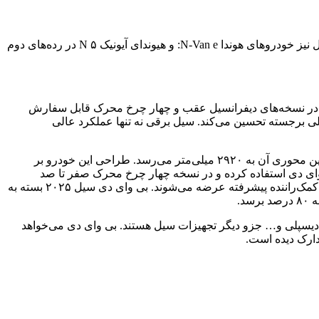
به گزارش همشهری آنلاین، به نقل از پدال، سال قبل بی وای دی دلفین توانسته بود جایزه خودروی برقی ۲۰۲۳ ژاپن را کسب کند. پس از سیل نیز خودروهای هوندا N-Van e: و هیوندای آیونیک ۵ N در رده‌های دوم
برتر سال ۲۰۲۴ کشور ژاپن قرار داشته است. سیل در سال ۲۰۲۴ وارد بازار ژاپن شده و در نسخه‌های دیفرانسیل عقب و چهار چرخ محرک قابل سفارش
کرد کلی برجسته تحسین می‌کند. سیل برقی نه تنها عملکرد عالی
بی وای دی سیل برقی که به عنوان سدان چهار در عرضه می‌شود طول/عرض/ارتفاع به ترتیب ۴۸۰۰/۱۸۷۵/۱۴۶۰ میلی‌متری دارد و فاصله بین محوری آن به ۲۹۲۰ میلی‌متر می‌رسد. طراحی این خودرو بر
دریا شنا می‌کنند” شکل گرفته است. سیل از باتری تیغه‌ای ۸۲.۵۶ کیلووات ساعتی بی وای دی استفاده کرده و در نسخه چهار چرخ محرک صفر تا صد
کیلومتر در ساعت ۳.۸ ثانیه‌ای دارد. این رقم در مدل دیفرانسیل عقب به ۵.۹ ثانیه می‌رسد. همه مدل‌های سیل به‌صورت استاندارد با سیستم کمک‌راننده پیشرفته عرضه می‌شوند. بی وای دی سیل ۲۰۲۵ بسته به
زی وجود دارد. غربیلک فرمان دی کات، هدآپ دیسپلی و… جزو دیگر تجهیزات سیل هستند. بی وای دی می‌خواهد
دارک دیده است.