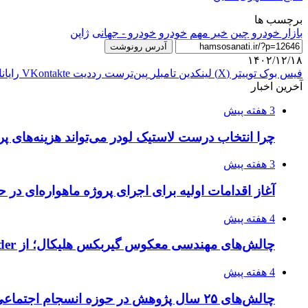
برچسب ها
بازار خودرو
چین
خبر مهم
خودرو
خودرو - جهانی
ژاپن
آدرس رونوشت
۱۴۰۲/۱۲/۱۸
فیس بوک
توییتر (X)
لینکدین
‫تامبلر
‫پین‌ترست
‫رددیت
‫VKontakte
رایان
آخرین اخبار
3 هفته پیش
چرا انتخاب درست لاستیک لودر می‌تواند هزینه‌های پر
3 هفته پیش
آغاز اقدامات اولیه برای اجرای پروژه ماهواره‌ای در ح
4 هفته پیش
چالش‌های مهندسی معکوس گیربکس هلیکال؛ از Flender و SEW تا تولیدکنندگان تخصصی ایرانی
4 هفته پیش
چالش‌های ۲۵ سال پژوهش در حوزه انسجام اجتماعی