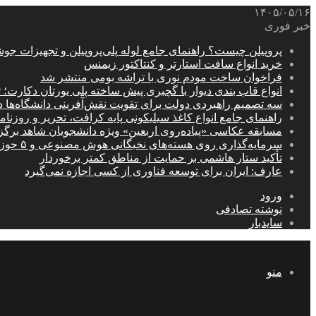
۱۴۰۵/۰۵/۱۶
خبر فوری
پروپیلن چیست؟ راهنمای جامع لوله پلی‌پروپیلن و تجهیزات جو
خرید انواع سافت استارتر و کنتاکتور زیمنس
فراخوان ساخت مودم نوری با تراشه بومی منتشر شد
انواع قاب بندی دیوار با گچبری پیش ساخته پلی یورتان دکارت
سه تصمیم راهبردی دولت برای تقویت نقش‌آفرینی دانشگاه‌ها 
راهنمای جامع انواع کاغذ سیلیکونی پایه کرافت، تحریر و روزن
مسابقه عکاسی «پیاده‌روی اربعین» ویژه دانشجویان شاهد برگ
سرمایه‌گذاری روی هسته‌های نخبگانی هوش مصنوعی و ۵ حوزه راهبردی کشور
تأکید ستار هاشمی بر حمایت از مناطق کمتر برخوردار
عارف: ایران برای توسعه فناوری از کسی اجازه نمی‌گیرد
ورود
نوشته تصادفی
سایدبار
منو