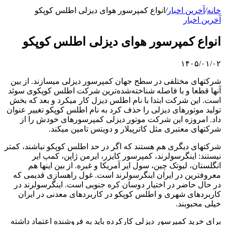
خانه
/
آخرین اخبار
/
انواع کمپرسور هوای دیزلی اطلس کوپکو
آخرین اخبار
انواع کمپرسور هوای دیزلی اطلس کوپکو
۱۴۰۵/۰۱/۰۲
شرکتهای مختلفی در سطح جهان کمپرسور دیزلی میسازند. از بین
آنها قطعا و با فاصله شناخته‌شده‌ترین شرکت اطلس کوپکوی سوئد
است. این شرکت ابتدا با نام اطلس دیزل کار میکرد و بعد که بخش
تولید موتورهای دیزلی را حذف کرد به نام اطلس کوپکو تغییر عنوان
داد. امروزه این شرکت موتور دیزلی کمپرسورهای خودش را از
شرکتهای معتبری مثل کاترپیلار و دویتس تامین میکند.
شرکتهای دیگری هم هستند که اگر در حد اطلس کوپکو نباشند، کمتر
نیستند: اینگرسولرند، کمپرسور کایزر، ایرمن ژاپن، کمپ ایر
انگلستان، لیوتک چین، سول ایر آمریکا و غیره. از بین اینها هم
معروفترین در ایران اینگرسولرند است. غول راهسازی قدیمی که
در حال حاضر در اختیار دوسان کره‌ جنوبی است. اینگرسولرند در
کاربردهای شهری و اطلس کوپکو در کاربردهای معدنی در ایران
خیلی محبوبند.
برای خرید کمپرسور دیزلی کارکرده باید به فروشنده اعتماد داشته