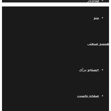
سایدبار
منو
همسو صنعتی
جستجو برای
صفحه نخست