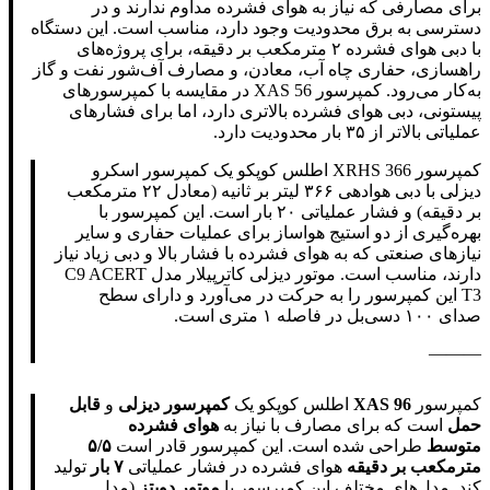
برای مصارفی که نیاز به هوای فشرده مداوم ندارند و در
دسترسی به برق محدودیت وجود دارد، مناسب است. این دستگاه
با دبی هوای فشرده ۲ مترمکعب بر دقیقه، برای پروژه‌های
راهسازی، حفاری چاه آب، معادن، و مصارف آف‌شور نفت و گاز
به‌کار می‌رود. کمپرسور XAS 56 در مقایسه با کمپرسورهای
پیستونی، دبی هوای فشرده بالاتری دارد، اما برای فشارهای
عملیاتی بالاتر از ۳۵ بار محدودیت دارد.
کمپرسور XRHS 366 اطلس کوپکو یک کمپرسور اسکرو
دیزلی با دبی هوادهی ۳۶۶ لیتر بر ثانیه (معادل ۲۲ مترمکعب
بر دقیقه) و فشار عملیاتی ۲۰ بار است. این کمپرسور با
بهره‌گیری از دو استیج هواساز برای عملیات حفاری و سایر
نیازهای صنعتی که به هوای فشرده با فشار بالا و دبی زیاد نیاز
دارند، مناسب است. موتور دیزلی کاترپیلار مدل C9 ACERT
T3 این کمپرسور را به حرکت در می‌آورد و دارای سطح
صدای ۱۰۰ دسی‌بل در فاصله ۱ متری است.
———
کمپرسور
XAS 96
اطلس کوپکو یک
کمپرسور دیزلی
و
قابل
حمل
است که برای مصارف با نیاز به
هوای فشرده
متوسط
طراحی شده است. این کمپرسور قادر است
۵/۵
مترمکعب بر دقیقه
هوای فشرده در فشار عملیاتی
۷ بار
تولید
کند. مدل‌های مختلف این کمپرسور با
موتور دویتز
(مدل