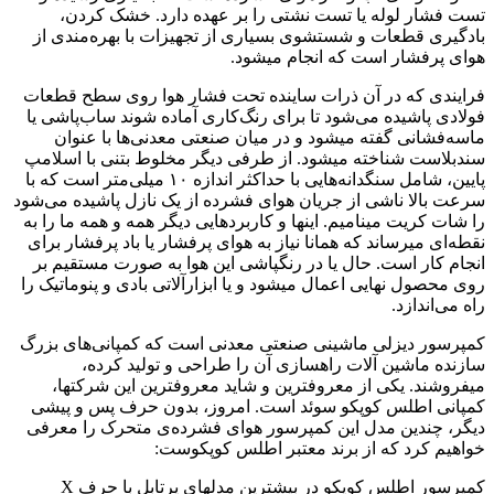
تست فشار لوله یا تست نشتی را بر عهده دارد. خشک کردن،
بادگیری قطعات و شستشوی بسیاری از تجهیزات با بهره‌مندی از
هوای پرفشار است که انجام میشود.
فرایندی که در آن ذرات ساینده تحت فشار هوا روی سطح قطعات
فولادی پاشیده می‌شود تا برای رنگ‌کاری آماده شوند ساب‌پاشی یا
ماسه‌فشانی گفته میشود و در میان صنعتی معدنی‌ها با عنوان
سندبلاست شناخته میشود. از طرفی دیگر مخلوط بتنی با اسلامپ
پایین، شامل سنگدانه‌هایی با حداکثر اندازه ۱۰ میلی‌متر است که با
سرعت بالا ناشی از جریان هوای فشرده از یک نازل پاشیده می‌شود
را شات کریت مینامیم. اینها و کاربردهایی دیگر همه و همه ما را به
نقطه‌ای میرساند که همانا نیاز به هوای پرفشار یا باد پرفشار برای
انجام کار است. حال یا در رنگپاشی این هوا به صورت مستقیم بر
روی محصول نهایی اعمال میشود و یا ابزارآلاتی بادی و پنوماتیک را
راه می‌اندازد.
کمپرسور دیزلی ماشینی صنعتی معدنی است که کمپانی‌های بزرگ
سازنده ماشین آلات راهسازی آن را طراحی و تولید کرده،
میفروشند. یکی از معروفترین و شاید معروفترین این شرکتها،
کمپانی اطلس کوپکو سوئد است. امروز، بدون حرف پس و پیشی
دیگر، چندین مدل این کمپرسور هوای فشرده‌ی متحرک را معرفی
خواهیم کرد که از برند معتبر اطلس کوپکوست:
کمپرسور اطلس کوپکو در بیشترین مدلهای پرتابل با حرف X