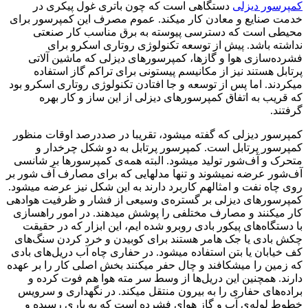
کمپرسور دیزلی
دستگاهی است که چون باتری غول پیکری در
خدمت صنایع و معادن کار میکند. عموم مصرف این کمپرسور برای
محیطی است که دسترسی پیوسته به برق مناسب کار صنعتی
نداشته باشد. پیش از توسعه تکنولوژی روتاری اسکرو برای
فشرده‌سازی هوا و گازها، کمپرسورهای دیزلی که ماشین آلاتی
پرتابل هستند نیز از مکانیسم پیستونی برای تراکم گاز استفاده
میکردند. اما پس از توسعه و جا افتادن تکنولوژی روتاری اسکرو بود
که قریب به اتفاق کمپرسورهای دیزلی از این ساز و کار بهره
گرفتند.
کمپرسور دیزلی که گفته میشود، تقریبا در صددرصد اوقات منظور
کمپرسور پرتابل است. کمپرسور پرتابل به دو شکل چرخدار و
متحرک و آف‌شور تولید میشود. البته همه‌ی کمپرسورها بر شانسی
آف‌شور عرضه نمیشوند و تنها مدلهایی که برای مصارف آف شور بر
روی چاه نفت و امثالهم کاربرد دارند به این شکل نیز عرضه میشود.
کمپرسورهای دیزلی بر گستره‌ی وسیعی از فشار و ظرفیت هوادهی
کار میکنند و مصارف مختلفی را پوشش میدهند. در امور راهسازی
با دستگاه‌های پیکور بادی روبرو شده ایم، این ابزار که در حقیقت
چکش بادی یا جک هامر هستند برای کوبیدن و خرد کردن سنگ‌های
کف خیابان یا بتن استفاده میشود. در حفاری چاه آب دریل‌های بادی
که زمین را میشکافند و چال حفر میکنند بخش اصلی کار را بر عهده
دارند. همچنین این دریل‌ها از وسط سر مته هوا هم فوت کرده و
براده‌های حفاری را به بیرون منتقل میکند. در نگهداری و سرویس
خطوط لوله‌ی آب و گاز هوای فشرده است که به یاری رسیده و