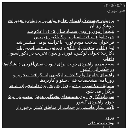
۱۴۰۵/۰۵/۱۷
خبر فوری
پروپیلن چیست؟ راهنمای جامع لوله پلی‌پروپیلن و تجهیزات
جوشکاری آن
نتیجه آزمون ورودی سمپاد سال ۱۴۰۵ اعلام شد
خرید انواع سافت استارتر و کنتاکتور زیمنس
فراخوان ساخت مودم نوری با تراشه بومی منتشر شد
انواع قاب بندی دیوار با گچبری پیش ساخته پلی یورتان
دکارت؛ تحولی لوکس، فوری و بدون تخریب در دکوراسیون
داخلی
سه تصمیم راهبردی دولت برای تقویت نقش‌آفرینی دانشگاه‌ها
در حکمرانی کشور
راهنمای جامع انواع کاغذ سیلیکونی پایه کرافت، تحریر و
روزنامه؛ مشخصات فنی، سئو و کاربردها
مسابقه عکاسی «پیاده‌روی اربعین» ویژه دانشجویان شاهد
برگزار می شود
سرمایه‌گذاری روی هسته‌های نخبگانی هوش مصنوعی و ۵
حوزه راهبردی کشور
تأکید ستار هاشمی بر حمایت از مناطق کمتر برخوردار
ورود
نوشته تصادفی