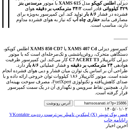
دیزلی
اطلس کوپکو
مدل
XAMS 615
با موتور
مرسدس بنز
۳۲۹ کیلوواتی
قادر است
۳۴/۲ مترمکعب بر دقیقه
هوای
فشرده در فشار
۸/۶ بار
تولید کند. این کمپرسور به‌ویژه برای
مصارفی مانند
حفاری چاه آب
که نیاز به هوای فشرده مداوم
دارند، مناسب است.
———
کمپرسور دیزلی
XAMS 407 Cd
یا
XAMS 850 CD7
اطلس کوپکو،
دستگاهی متحرک، روغن‌پاششی و تک‌مرحله‌ای است که با موتور
دیزلی کاترپیلار
C7 ACERT T3
کار می‌کند. این کمپرسور ظرفیت
هوادهی
۲۴ مترمکعب بر دقیقه
و فشار عملیاتی
۸/۶ بار
دارد.
طراحی آن بر اساس یک توازن میان فشار و دبی هوای فشرده انجام
شده است. موتور کاترپیلار ۱۸۶ کیلووات توان خروجی ارائه داده و با
صدای کاهش‌یافته و تکنولوژی FuelXpert، مصرف سوخت بهینه‌ای
دارد. همچنین نقاط سرویس و نگهداری آن در یک سمت کمپرسور
قرار گرفته است.
آدرس رونوشت
۱۴۰۵/۰۱/۰۲
فیس بوک
توییتر (X)
لینکدین
‫تامبلر
‫پین‌ترست
‫رددیت
‫VKontakte
رایانامه
چاپ
آخرین اخبار