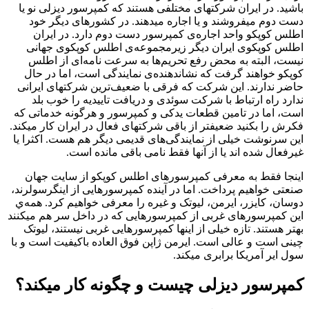
باشید. در ایران شرکتهای مختلفی هستند که کمپرسور دیزلی نو یا
دست دوم میفروشند و یا اجاره میدهند. در کشورهای دیگر خود
اطلس کوپکو واحد اجاره‌ی کمپرسور دست دوم دارد. در ایران
اطلس کوپکوی ایران دیگر زیرمجموعه‌ی اطلس کوپکوی جهانی
نیست،‌ البته به محض رفع تحریم‌ها به سرعت نامه‌ای از اطلس
کوپکو خواهند گرفت که نشاندهنده‌ی نمایندگی است، اما در حال
حاضر ندارند. این شرکت که فرقی با ضعیف‌ترین شرکتهای ایرانی
ندارد راه ارتباط با شرکت سوئدی و دریافت تاییدیه را خوب بلد
است، اما در تامین قطعات یدکی و کمپرسور و هرگونه خدماتی که
فکرش را بکنید ضعیفتر از باقی شرکتهای فعال در ایران کار میکند.
این سرنوشت خیلی از نمایندگی‌های قدیمی دیگر هم هست. اکثرا یا
غیرفعال شده اند یا از آنها فقط نامی باقی مانده است.
اینجا فقط به معرفی کمپرسورهای اطلس کوپکو از سایت جهان
صنعتی خواهیم پرداخت. اما در آینده کمپرسورهایی از اینگرسولرند،
دوسان، کایزر، ایرمن، لیوتک و غیره را معرفی خواهیم کرد. همه‌ي
این کمپرسورهای غربی از کمپرسورهایی که در داخل سر هم میکنند
بهتر هستند. تازه خیلی از اینها کمپرسورهایی غربی نیستند، لیوتک
چینی است و عالی است. ایرمن ژاپن فوق العاده باکیفیت است و با
سول ایر آمریکا برابری میکند.
کمپرسور دیزلی چیست و چگونه کار میکند؟