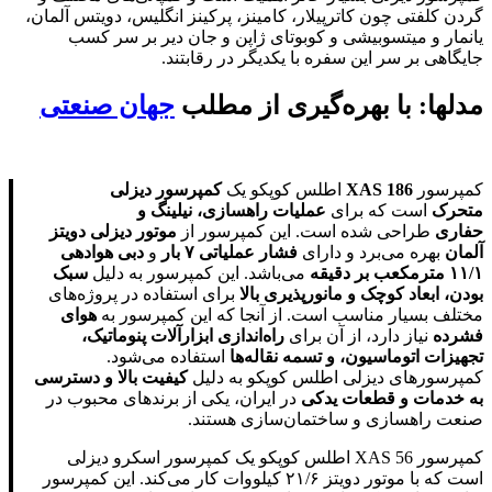
گردن کلفتی چون کاترپیلار، کامینز، پرکینز انگلیس، دویتس آلمان،
یانمار و میتسوبیشی و کوبوتای ژاپن و جان دیر بر سر کسب
جایگاهی بر سر این سفره با یکدیگر در رقابتند.
مدلها: با بهره‌گیری از مطلب
جهان صنعتی
کمپرسور
XAS 186
اطلس کوپکو یک
کمپرسور دیزلی
متحرک
است که برای
عملیات راهسازی، نیلینگ و
حفاری
طراحی شده است. این کمپرسور از
موتور دیزلی دویتز
آلمان
بهره می‌برد و دارای
فشار عملیاتی ۷ بار
و
دبی هوادهی
۱۱/۱ مترمکعب بر دقیقه
می‌باشد. این کمپرسور به دلیل
سبک
بودن، ابعاد کوچک و مانورپذیری بالا
برای استفاده در پروژه‌های
مختلف بسیار مناسب است. از آنجا که این کمپرسور به
هوای
فشرده
نیاز دارد، از آن برای
راه‌اندازی ابزارآلات پنوماتیک،
تجهیزات اتوماسیون، و تسمه نقاله‌ها
استفاده می‌شود.
کمپرسورهای دیزلی اطلس کوپکو به دلیل
کیفیت بالا و دسترسی
به خدمات و قطعات یدکی
در ایران، یکی از برندهای محبوب در
صنعت راهسازی و ساختمان‌سازی هستند.
کمپرسور XAS 56 اطلس کوپکو یک کمپرسور اسکرو دیزلی
است که با موتور دویتز ۲۱/۶ کیلووات کار می‌کند. این کمپرسور