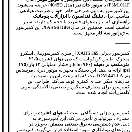
F3M1011F) یا
موتور جان دیر
(مدل 4045D) عرضه می‌شوند.
این کمپرسور به دلیل طراحی خاص خود و ظرفیت هوادهی
مناسب، برای
نیلینگ فنداسیون
یا
ابزارآلات پنوماتیک
راهسازی
که نیاز به هوای فشرده با حجم کم دارند، بسیار
مناسب است. همچنین، در مدل
XAS 96 DdG
، این کمپرسور
به
ژنراتور سه فاز
مجهز است.
———
کمپرسور دیزلی
XAHS 365
از سری کمپرسورهای اسکرو
متحرک اطلس کوپکو است که دبی هوای فشرده
۲۱/۵
مترمکعب بر دقیقه (۷۶۰ cfm)
و فشار عملیاتی
۱۲ بار (۱۷۵
psi)
ارائه می‌دهد. این دستگاه مجهز به موتور دیزلی
مرسدس
بنز OM 441 LA
است که با سرعت پایین‌تر نسبت به
مدل‌های دیگر، صدای کمتری تولید می‌کند. طراحی این
کمپرسور برای مصارف سنگین و صنعتی با آلایندگی صوتی
کاهش‌یافته انجام شده است.
کمپرسور دیزلی دستگاهی است که
هوای فشرده
را برای
مصارف غیرتولیدی تأمین می‌کند. این کمپرسورها به
دلیل
عدم دسترسی به برق صنعتی مطمئن
، به‌ویژه در
پروژه‌های پیمانکاری، مورد استفاده قرار می‌گیرند. کمپرسور