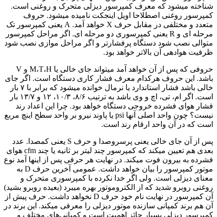
شناخته میشود که معرف کمپرسور دیزلی متحرک و روغنی است.
کمپرسور روغنی اصطلاحا اویل اینجکت نامیده میشود. حروف
متعدد و مختلفی در مقابل حرف X خواهد آمد. A یعنی کمپرسور تک
مرحله ای و R یعنی کمپرسوری دو مرحله ای. اگر مراحل کمپرسور
متوالی نصب شود دستگاه پرفشارتر و اگر مراحل موازی نصب شود
ظرفیت هوادهی آن بالاتر خواهد بود.
حروفی که پس از آن خواهد آمد میتواند جای خالی یا M،T،H و V
باشد. این حروف هرکدام معرف فشار کاری دستگاه است. اگر جای
خالی باشد فشار استاندارد یا نرمال خوانده میشود که برابر با ۷ بار
است. اگر ام، تی، اچ و وی باشد به ترتیب ۸/۶، ۱۰/۳، ۱۲ و ۱۳/۷ بار
فشار هوای فشرده خروجی دستگاه خواهد بود. چرا این اعداد رند
نیست؟ چون واحد اصلی آنها psi یا پاوند نیرو بر واحد سطح اینچ مربع
است که در آن واحد ارقام رند است.
پس از آن جای خالی یعنی پرسروصدا و حرف S یعنی کمصدا. عدد
بعدی هم تعیین میکند که کمپرسور چند لیتر بر ثانیه یا چند cfm هوای
فشرده به بیرون فوت میکند. در نهایت هر حرفی پس از اینها آمد نوع
موتور کمپرسور را بیان خواهد داشت. عمومی آخرین حرف D به
معنای دیزلی است. ولی اگر خدا نکرده با کمپرسوری متحرک و
روغنی روبرو شدید که از الکتروموتور بهره میبرد (بعیده روبرو بشید)
آن کمپرسور در نهایت نام خود حرف D نخواهد داشت. حرف پیش از
آن هم برند کمپانی سازنده موتور دیزلی را معرفی میکند. این برند در
کمپرسور دیزلی بسیار حائز اهمیت است و کمپانی‌های مختلف و