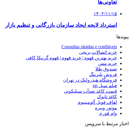
تعاونی‌ها
۱۴۰۲/۱۱/۱۵
استرداد لایحه ایجاد سازمان بازرگانی و تنظیم بازار
پیوندها
Consultas rápidas e confiáveis
خرید اتصالات برنجی
خرید بهترین قهوه | خرید قهوه | قهوه گرنیکا کافی
خرید مس
صندوق طلا
فروش بلبرینگ
فروشگاه هیدرولیک در تهران
فیلم سیل pp
قیمت کاغذ ضدآب سیلیکونی
کاغذ تایوک
لفاف فویل آلومینیوم
موتور ویبره
وام فوری
اخبار مرتبط با سرویس