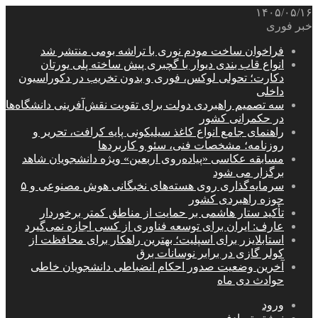
۱۴۰۵/۰۵/۱۶
خبر فوری
فراخوان ساخت مودم نوری با تراشه بومی منتشر شد
انواع قاب بندی دیوار با گچبری پیش ساخته پلی یورتان
دکارت؛ تحولی لوکس، فوری و بدون تخریب در دکوراسیون
داخلی
سه تصمیم راهبردی دولت برای تقویت نقش‌آفرینی دانشگاه‌ها
در حکمرانی کشور
راهنمای جامع انواع کاغذ سیلیکونی پایه کرافت، تحریر و
روزنامه؛ مشخصات فنی، سئو و کاربردها
مسابقه عکاسی «پیاده‌روی اربعین» ویژه دانشجویان شاهد
برگزار می شود
سرمایه‌گذاری روی هسته‌های نخبگانی هوش مصنوعی و ۵
حوزه راهبردی کشور
تأکید ستار هاشمی بر حمایت از مناطق کمتر برخوردار
عارف: ایران برای توسعه فناوری از کسی اجازه نمی‌گیرد
استابلایزر برای اسپلیت؛ بهترین راهکار برای محافظت از
کولر گازی در برابر نوسانات برق
آخرین وضعیت صدور احکام انضباطی دانشجویان خاطی
حوادث دی ماه
ورود