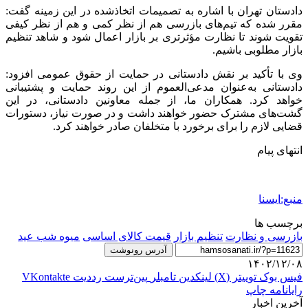
دادستان تهران با اشاره به تصمیمات اتخاذشده در این زمینه گفت:
مقرر شده که تیم‌های بازرسی هم از نظر کمی و هم از نظر کیفی
تقویت شوند تا نظارت مؤثرتری بر بازار اعمال شود و شاهد تنظیم
بازار مطلوبی باشیم.
وی با تأکید بر نقش دادستانی در حمایت از حقوق عمومی افزود:
دادستانی به‌عنوان مدعی‌العموم از این روند حمایت و پشتیبانی
خواهد کرد. همکاران ما، از جمله معاونین دادستانی، در این
گشت‌های مشترک حضور خواهند داشت و در صورت نیاز، دستورات
قضایی لازم را برای برخورد با متخلفان صادر خواهند کرد.
انتهای پیام
منبع:ایسنا
برچسب ها
بازرسی و نظارت
تنظیم بازار
قیمت کالای اساسی
میوه شب عید
آدرس رونوشت
۱۴۰۲/۱۲/۰۸
فیس بوک
توییتر (X)
لینکدین
‫تامبلر
‫پین‌ترست
‫رددیت
‫VKontakte
رایانامه
چاپ
آخرین اخبار