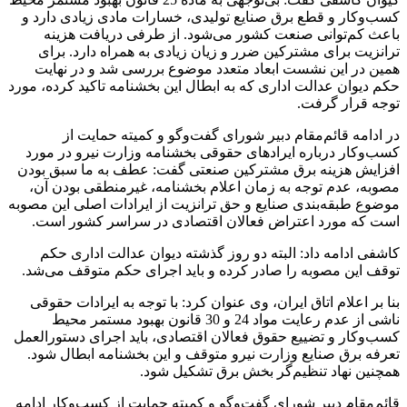
کسب‌وکار و قطع برق صنایع تولیدی، خسارات مادی زیادی دارد و
باعث کم‌توانی صنعت کشور می‌شود. از طرفی دریافت هزینه
ترانزیت برای مشترکین ضرر و زیان زیادی به همراه دارد. برای
همین در این نشست ابعاد متعدد موضوع بررسی شد و در نهایت
حکم دیوان عدالت اداری که به ابطال این بخشنامه تاکید کرده، مورد
توجه قرار گرفت.
در ادامه قائم‌مقام دبیر شورای گفت‌وگو و کمیته حمایت از
کسب‌وکار درباره ایرادهای حقوقی بخشنامه وزارت نیرو در مورد
افزایش هزینه برق مشترکین صنعتی گفت: عطف به ما سبق بودن
مصوبه، عدم توجه به زمان اعلام بخشنامه، غیرمنطقی بودن آن،
موضوع طبقه‌بندی صنایع و حق ترانزیت از ایرادات اصلی این مصوبه
است که مورد اعتراض فعالان اقتصادی در سراسر کشور است.
کاشفی ادامه داد: البته دو روز گذشته دیوان عدالت اداری حکم
توقف این مصوبه را صادر کرده و باید اجرای حکم متوقف می‌شد.
بنا بر اعلام اتاق ایران، وی عنوان کرد: با توجه به ایرادات حقوقی
ناشی از عدم رعایت مواد 24 و 30 قانون بهبود مستمر محیط
کسب‌وکار و تضییع حقوق فعالان اقتصادی، باید اجرای دستورالعمل
تعرفه برق صنایع وزارت نیرو متوقف و این بخشنامه ابطال شود.
همچنین نهاد تنظیم‌گر بخش برق تشکیل شود.
قائم‌مقام دبیر شورای گفت‌وگو و کمیته حمایت از کسب‌وکار ادامه