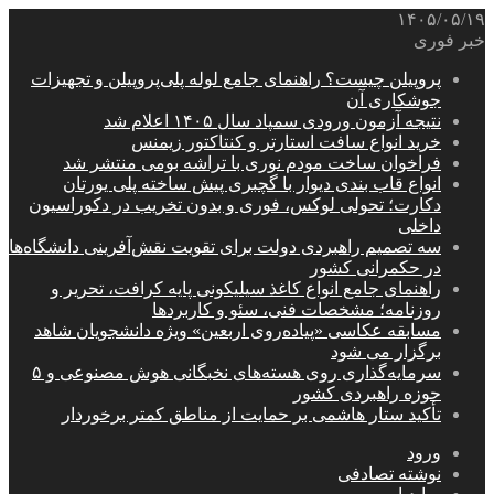
۱۴۰۵/۰۵/۱۹
خبر فوری
پروپیلن چیست؟ راهنمای جامع لوله پلی‌پروپیلن و تجهیزات
جوشکاری آن
نتیجه آزمون ورودی سمپاد سال ۱۴۰۵ اعلام شد
خرید انواع سافت استارتر و کنتاکتور زیمنس
فراخوان ساخت مودم نوری با تراشه بومی منتشر شد
انواع قاب بندی دیوار با گچبری پیش ساخته پلی یورتان
دکارت؛ تحولی لوکس، فوری و بدون تخریب در دکوراسیون
داخلی
سه تصمیم راهبردی دولت برای تقویت نقش‌آفرینی دانشگاه‌ها
در حکمرانی کشور
راهنمای جامع انواع کاغذ سیلیکونی پایه کرافت، تحریر و
روزنامه؛ مشخصات فنی، سئو و کاربردها
مسابقه عکاسی «پیاده‌روی اربعین» ویژه دانشجویان شاهد
برگزار می شود
سرمایه‌گذاری روی هسته‌های نخبگانی هوش مصنوعی و ۵
حوزه راهبردی کشور
تأکید ستار هاشمی بر حمایت از مناطق کمتر برخوردار
ورود
نوشته تصادفی