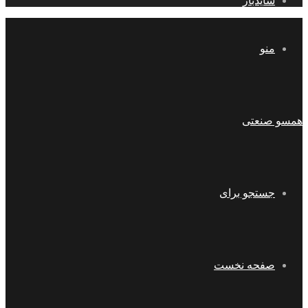
سایدبار
منو
همسو صنعتی
جستجو برای
صفحه نخست