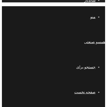
سایدبار
منو
همسو صنعتی
جستجو برای
صفحه نخست