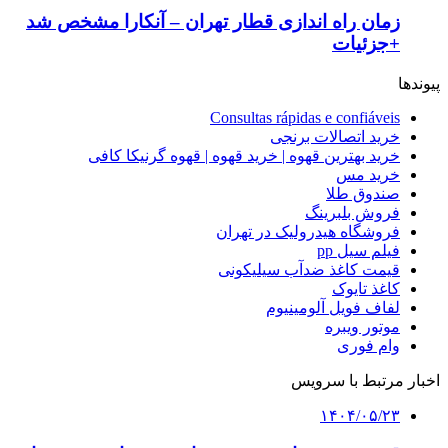
زمان راه اندازی قطار تهران – آنکارا مشخص شد
+جزئیات
پیوندها
Consultas rápidas e confiáveis
خرید اتصالات برنجی
خرید بهترین قهوه | خرید قهوه | قهوه گرنیکا کافی
خرید مس
صندوق طلا
فروش بلبرینگ
فروشگاه هیدرولیک در تهران
فیلم سیل pp
قیمت کاغذ ضدآب سیلیکونی
کاغذ تایوک
لفاف فویل آلومینیوم
موتور ویبره
وام فوری
اخبار مرتبط با سرویس
۱۴۰۴/۰۵/۲۳