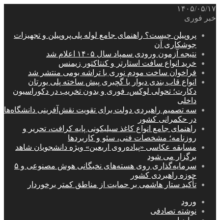
۱۴۰۵/۰۵/۱۷
خبر فوری
پروپیلن چیست؟ راهنمای جامع لوله پلی‌پروپیلن و تجهیزات
جوشکاری آن
نتیجه آزمون ورودی سمپاد سال ۱۴۰۵ اعلام شد
خرید انواع سافت استارتر و کنتاکتور زیمنس
فراخوان ساخت مودم نوری با تراشه بومی منتشر شد
انواع قاب بندی دیوار با گچبری پیش ساخته پلی یورتان
دکارت؛ تحولی لوکس، فوری و بدون تخریب در دکوراسیون
داخلی
سه تصمیم راهبردی دولت برای تقویت نقش‌آفرینی دانشگاه‌ها
در حکمرانی کشور
راهنمای جامع انواع کاغذ سیلیکونی پایه کرافت، تحریر و
روزنامه؛ مشخصات فنی، سئو و کاربردها
مسابقه عکاسی «پیاده‌روی اربعین» ویژه دانشجویان شاهد
برگزار می شود
سرمایه‌گذاری روی هسته‌های نخبگانی هوش مصنوعی و ۵
حوزه راهبردی کشور
تأکید ستار هاشمی بر حمایت از مناطق کمتر برخوردار
ورود
نوشته تصادفی