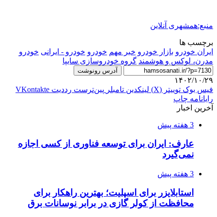
منبع:همشهری آنلاین
برچسب ها
ايران خودرو
بازار خودرو
خبر مهم
خودرو
خودرو - ایرانی
خودرو
مدرن، لوکس و هوشمند
گروه خودروسازی سایپا
آدرس رونوشت
۱۴۰۲/۱۰/۲۹
فیس بوک
توییتر (X)
لینکدین
‫تامبلر
‫پین‌ترست
‫رددیت
‫VKontakte
رایانامه
چاپ
آخرین اخبار
3 هفته پیش
عارف: ایران برای توسعه فناوری از کسی اجازه
نمی‌گیرد
3 هفته پیش
استابلایزر برای اسپلیت؛ بهترین راهکار برای
محافظت از کولر گازی در برابر نوسانات برق