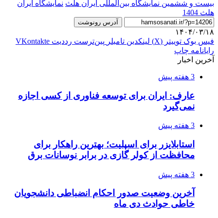
بیست و ششمین نمایشگاه بین‌المللی ایران هلث
نمایشگاه ایران
هلث 1404
آدرس رونوشت
۱۴۰۴/۰۳/۱۸
فیس بوک
توییتر (X)
لینکدین
‫تامبلر
‫پین‌ترست
‫رددیت
‫VKontakte
رایانامه
چاپ
آخرین اخبار
3 هفته پیش
عارف: ایران برای توسعه فناوری از کسی اجازه
نمی‌گیرد
3 هفته پیش
استابلایزر برای اسپلیت؛ بهترین راهکار برای
محافظت از کولر گازی در برابر نوسانات برق
3 هفته پیش
آخرین وضعیت صدور احکام انضباطی دانشجویان
خاطی حوادث دی ماه