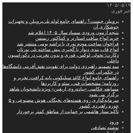
۱۴۰۵/۰۵/۱۹
خبر فوری
پروپیلن چیست؟ راهنمای جامع لوله پلی‌پروپیلن و تجهیزات
جوشکاری آن
نتیجه آزمون ورودی سمپاد سال ۱۴۰۵ اعلام شد
خرید انواع سافت استارتر و کنتاکتور زیمنس
فراخوان ساخت مودم نوری با تراشه بومی منتشر شد
انواع قاب بندی دیوار با گچبری پیش ساخته پلی یورتان
دکارت؛ تحولی لوکس، فوری و بدون تخریب در دکوراسیون
داخلی
سه تصمیم راهبردی دولت برای تقویت نقش‌آفرینی دانشگاه‌ها
در حکمرانی کشور
راهنمای جامع انواع کاغذ سیلیکونی پایه کرافت، تحریر و
روزنامه؛ مشخصات فنی، سئو و کاربردها
مسابقه عکاسی «پیاده‌روی اربعین» ویژه دانشجویان شاهد
برگزار می شود
سرمایه‌گذاری روی هسته‌های نخبگانی هوش مصنوعی و ۵
حوزه راهبردی کشور
تأکید ستار هاشمی بر حمایت از مناطق کمتر برخوردار
ورود
نوشته تصادفی