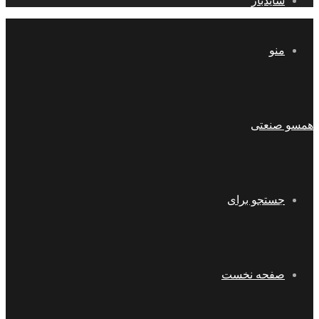
سایدبار
منو
همسو صنعتی
جستجو برای
صفحه نخست