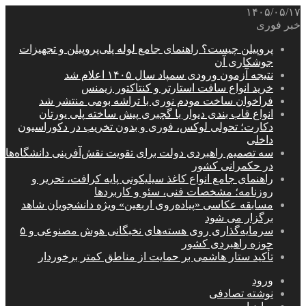
۱۴۰۵/۰۵/۱۷
خبر فوری
پروپیلن چیست؟ راهنمای جامع لوله پلی‌پروپیلن و تجهیزات
جوشکاری آن
نتیجه آزمون ورودی سمپاد سال ۱۴۰۵ اعلام شد
خرید انواع سافت استارتر و کنتاکتور زیمنس
فراخوان ساخت مودم نوری با تراشه بومی منتشر شد
انواع قاب بندی دیوار با گچبری پیش ساخته پلی یورتان
دکارت؛ تحولی لوکس، فوری و بدون تخریب در دکوراسیون
داخلی
سه تصمیم راهبردی دولت برای تقویت نقش‌آفرینی دانشگاه‌ها
در حکمرانی کشور
راهنمای جامع انواع کاغذ سیلیکونی پایه کرافت، تحریر و
روزنامه؛ مشخصات فنی، سئو و کاربردها
مسابقه عکاسی «پیاده‌روی اربعین» ویژه دانشجویان شاهد
برگزار می شود
سرمایه‌گذاری روی هسته‌های نخبگانی هوش مصنوعی و ۵
حوزه راهبردی کشور
تأکید ستار هاشمی بر حمایت از مناطق کمتر برخوردار
ورود
نوشته تصادفی