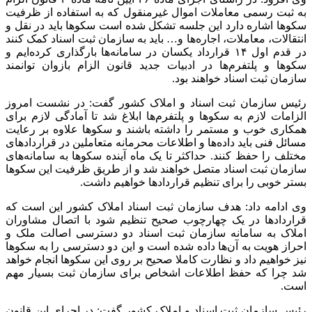
به ثبت رسمی معاملات اموال غیرمنقول که به استفاده از ظرفیت
سکوها اشاره دارد این جلسه تشکل شده است سکوها باید در نقل و
انتقالات، معاملات، اجاره‌ها و… باید به سازمان ثبت اسناد کمک کنند
در قدم اول ۱۴ قرارداد یکسان در سامانه‌ها بارگذاری کرده‌ایم و
سکوها و پلتفرم‌ها در ادبیات جدید قانون الزام بازوان توانمند
سازمان ثبت اسناد خواهند بود.
رئیس سازمان ثبت اسناد و املاک کشور گفت: در نشست امروز
الزامات لازم به سکوها و پلتفرم‌ها ابلاغ شد تا آمادگی لازم برای
همکاری خوب و مستمر را داشته باشند و سکوها علاوه بر رعایت
مسائل فنی باید داده‌ها و اطلاعات محرمانه متعاملین در قراردادهای
مختلف را حفظ کنند. حداکثر تا یک ماه آینده سکوها به سامانه‌های
سازمان ثبت اسناد متصل خواهند شد و از طریق ظرفیت این سکوها
بستر خوبی را برای تنظیم قراردادها خواهیم داشت.
وی ادامه داد: هدف سازمان ثبت اسناد املاک کشور این است که
قراردادها در یک چهارچوب صحیح تنظیم شود با اتصال مشاوران
املاک به سامانه سازمان ثبت اسناد دو دسترسی اصالت ملک و
احراز هویت به آن‌ها داده شده است و این دو دسترسی را به سکوها
نیز خواهیم داد و نظارت کاملا صحیح بر روی این سکوها انجام خواهد
شد چرا که حفظ اطلاعات اشخاص برای سازمان ثبت بسیار مهم
است.
رئیس سازمان ثبت اسناد و املاک کشور گفت: در اجرای این قانون