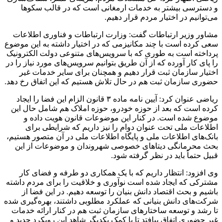
و دسترسی بیشتر به خدمات ارمغانی است که در قالب سکوها
می‌توانیم در اختیار مردم قرار دهیم.
مشاور وزیر ارتباطات گفت: وزارت ارتباطات و فناوری اطلاعات
سعی کرده است با چند مکانیزمی که در اختیار داشته به این موضوع
پرداخته است به طوری که با سرویس‌های متنوعی دولت الکترونیک
را پای کار آورده که از آن طریق بتوانیم سرویس‌های مورد نیاز را در
اختیار سازمان ثبت قرار دهیم و همچنان برای سایر خدمات غیر
حضوری سازمان ثبت هم در حال تلاش هستیم که این اتفاق رخ دهد.
ریاضی عنوان کرد: آیین نامه ماده ۳ قانون الزام این فضا را ایجاد
کرده است که بعد از حوزه خودرو، حوزه املاک هم شامل حال این
موضوع شده است. در کنار این موضوعات قانون هویت داده و
اطلاعات ملی تحت عنوان دوام را نیز داریم که شرایطی برای
بانک‌های اطلاعات ملی و پایگاه اطلاعات ملی در آن متصور هستیم،
بحث محرمانگی دیتاهای خصوصی شهروندان و موضوعات از این
قبیل حتماً باید در نظر گرفته شود.
وی افزود: انتظار داریم که با یک همکاری دو طرفه و فضای کار
مشترکی که ایجاد شده است نوآوری و خلاقیت را برای مردم داشته
باشیم و بحث اقتصاد دانش بنیان را توسعه دهیم. در این فضا از
شرکت‌های دانش بنیانی که عملکرد مطلوبی داشتند، بهره‌گیری شده
تا رشد و توسعه ساختارهای سازمان ثبت هم در کنار ارائه خدمات
غیر حضوری اتفاق بیافتد تا با کمک یکدیگر شاهد این رویکرد جدید و