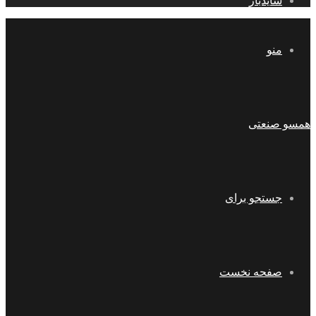
سایدبار
منو
همسو صنعتی
جستجو برای
صفحه نخست