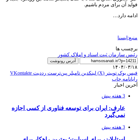
فواید آن برای مردم باشیم.
ادامه دارد…
منبع:ایسنا
برچسب ها
رئیس سازمان ثبت اسناد و املاک کشور
آدرس رونوشت
۱۴۰۴/۰۳/۱۸
فیس بوک
توییتر (X)
لینکدین
‫تامبلر
‫پین‌ترست
‫رددیت
‫VKontakte
رایانامه
چاپ
آخرین اخبار
3 هفته پیش
عارف: ایران برای توسعه فناوری از کسی اجازه
نمی‌گیرد
3 هفته پیش
استابلایزر برای اسپلیت؛ بهترین راهکار برای