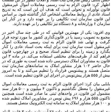
اظهار کرد: قانون الزام به ثبت رسمی معاملات اموال غیرمنقول
قانون نوآورانه و تحولی است که هدف آن این است که به تدریج
اسناد عادی از روابط معاملاتی اشخاص کنار گذاشته شود. بر اساس
این قانون سازمان ثبت تکالیفی را بر عهده دارد و در کنار این
سازمان ۶ وزارتخانه و ۸ دستگاه نیز تکالیفی را بر عهده دارند.
وی افزود: یکی از مهمترین قوانینی که در طی چند سال اخیر در
مجمع به تصویب رسید یا در قانون‌گذاری کشور ما مورد توجه قرار
گرفت و نهایی شد قانون الزام به ثبت رسمی معاملات اموال
غیرمنقول است سازمان ثبت برای اینکه بحث اسناد عادی را کنار
بگذارد و زمینه را برای تنظیم اسناد صحیح و در چهارچوب قانون
فراهم کند از ظرفیت‌های مختلفی استفاده می‌کند. در ماده ۳ این
قانون به مشاوران املاک دسترسی داده شده است به طوری که در
حال حاضر ۱۰۲ هزار مشاور املاک به سامانه‌های سازمان ثبت
متصل هستند و پیشنویس قرارداد را تنظیم می‌کنند و تا به امروز
بیش از ۵۵۵ هزار پیش‌نویس در اجرای این قانون تنظیم شده است.
بابایی بیان کرد: اجرای قانون الزام به ثبت رسمی معاملات اموال
غیرمنقول را معطل نگذاشتیم و تاکنون ۴ میلیون و ۵۰۰ هزار سند
مشمول این قانون، در واحدهای ثبتی ما صادر شده است همچنین
تاکنون ۵۵۵ هزار و ۶۹۶ پیش نویس در مشاورین املاک تنظیم شده
و ۱۰۰ هزار مشاور املاک به سامانه ثبت الکترونیک متصل هستند.
وی افزود: در راستای اجرای ماده ۲۶ آیین نامه ماده ۳ قانون الزام