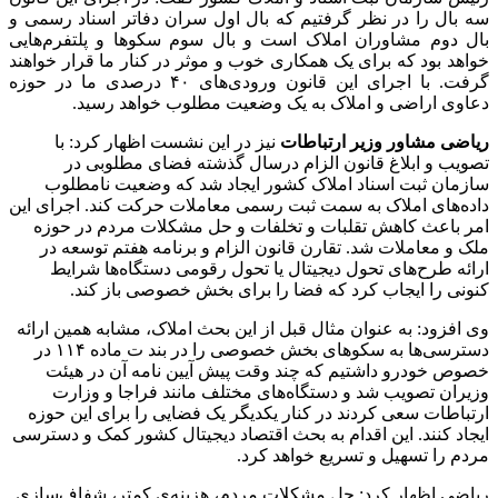
سه بال را در نظر گرفتیم که بال اول سران دفاتر اسناد رسمی و
بال دوم مشاوران املاک است و بال سوم سکوها و پلتفرم‌هایی
خواهد بود که برای یک همکاری خوب و موثر در کنار ما قرار خواهند
گرفت. با اجرای این قانون ورودی‌های ۴۰ درصدی ما در حوزه
دعاوی اراضی و املاک به یک وضعیت مطلوب خواهد رسید.
ریاضی مشاور وزیر ارتباطات
نیز در این نشست اظهار کرد: با
تصویب و ابلاغ قانون الزام درسال گذشته فضای مطلوبی در
سازمان ثبت اسناد املاک کشور ایجاد شد که وضعیت نامطلوب
داده‌های املاک به سمت ثبت رسمی معاملات حرکت کند. اجرای این
امر باعث کاهش تقلبات و تخلفات و حل مشکلات مردم در حوزه
ملک و معاملات شد. تقارن قانون الزام و برنامه هفتم توسعه در
ارائه طرح‌های تحول دیجیتال یا تحول رقومی دستگاه‌ها شرایط
کنونی را ایجاب کرد که فضا را برای بخش خصوصی باز کند.
وی افزود: به عنوان مثال قبل از این بحث املاک، مشابه همین ارائه
دسترسی‌ها به سکوهای بخش خصوصی را در بند ت ماده ۱۱۴ در
خصوص خودرو داشتیم که چند وقت پیش آیین نامه آن در هیئت
وزیران تصویب شد و دستگاه‌های مختلف مانند فراجا و وزارت
ارتباطات سعی کردند در کنار یکدیگر یک فضایی را برای این حوزه
ایجاد کنند. این اقدام به بحث اقتصاد دیجیتال کشور کمک و دسترسی
مردم را تسهیل و تسریع خواهد کرد.
ریاضی اظهار کرد: حل مشکلات مردم، هزینه‌ی کمتر، شفاف‌سازی