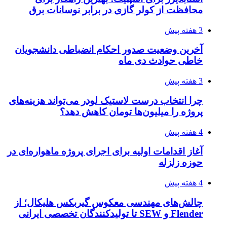
محافظت از کولر گازی در برابر نوسانات برق
3 هفته پیش
آخرین وضعیت صدور احکام انضباطی دانشجویان
خاطی حوادث دی ماه
3 هفته پیش
چرا انتخاب درست لاستیک لودر می‌تواند هزینه‌های
پروژه را میلیون‌ها تومان کاهش دهد؟
4 هفته پیش
آغاز اقدامات اولیه برای اجرای پروژه ماهواره‌ای در
حوزه زلزله
4 هفته پیش
چالش‌های مهندسی معکوس گیربکس هلیکال؛ از
Flender و SEW تا تولیدکنندگان تخصصی ایرانی