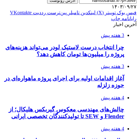
آدرس رونوشت
۱۴۰۳/۰۹/۲۷
فیس بوک
توییتر (X)
لینکدین
‫تامبلر
‫پین‌ترست
‫رددیت
‫VKontakte
رایانامه
چاپ
آخرین اخبار
3 هفته پیش
چرا انتخاب درست لاستیک لودر می‌تواند هزینه‌های
پروژه را میلیون‌ها تومان کاهش دهد؟
3 هفته پیش
آغاز اقدامات اولیه برای اجرای پروژه ماهواره‌ای در
حوزه زلزله
4 هفته پیش
چالش‌های مهندسی معکوس گیربکس هلیکال؛ از
Flender و SEW تا تولیدکنندگان تخصصی ایرانی
4 هفته پیش