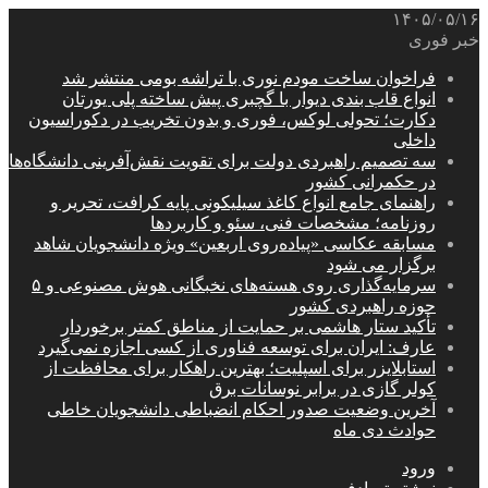
۱۴۰۵/۰۵/۱۶
خبر فوری
فراخوان ساخت مودم نوری با تراشه بومی منتشر شد
انواع قاب بندی دیوار با گچبری پیش ساخته پلی یورتان
دکارت؛ تحولی لوکس، فوری و بدون تخریب در دکوراسیون
داخلی
سه تصمیم راهبردی دولت برای تقویت نقش‌آفرینی دانشگاه‌ها
در حکمرانی کشور
راهنمای جامع انواع کاغذ سیلیکونی پایه کرافت، تحریر و
روزنامه؛ مشخصات فنی، سئو و کاربردها
مسابقه عکاسی «پیاده‌روی اربعین» ویژه دانشجویان شاهد
برگزار می شود
سرمایه‌گذاری روی هسته‌های نخبگانی هوش مصنوعی و ۵
حوزه راهبردی کشور
تأکید ستار هاشمی بر حمایت از مناطق کمتر برخوردار
عارف: ایران برای توسعه فناوری از کسی اجازه نمی‌گیرد
استابلایزر برای اسپلیت؛ بهترین راهکار برای محافظت از
کولر گازی در برابر نوسانات برق
آخرین وضعیت صدور احکام انضباطی دانشجویان خاطی
حوادث دی ماه
ورود