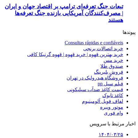
تبعات جنگ تعرفه‌ای ترامپ بر اقتصاد جهان و ایران
| مصرف‌کنندگان آمریکایی بازنده جنگ تعرفه‌ها
هستند
پیوندها
Consultas rápidas e confiáveis
خرید اتصالات برنجی
خرید بهترین قهوه | خرید قهوه | قهوه گرنیکا کافی
خرید مس
صندوق طلا
فروش بلبرینگ
فروشگاه هیدرولیک در تهران
فیلم سیل pp
قیمت کاغذ ضدآب سیلیکونی
کاغذ تایوک
لفاف فویل آلومینیوم
موتور ویبره
وام فوری
اخبار مرتبط با سرویس
۱۴۰۴/۰۳/۲۵