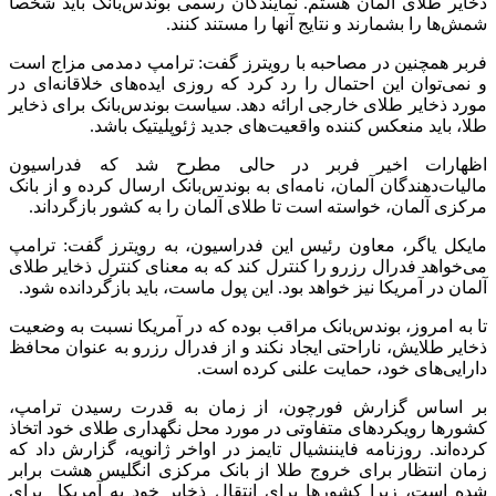
ذخایر طلای آلمان هستم. نمایندگان رسمی بوندس‌بانک باید شخصا
شمش‌ها را بشمارند و نتایج آنها را مستند کنند.
فربر همچنین در مصاحبه با رویترز گفت: ترامپ دمدمی مزاج است
و نمی‌توان این احتمال را رد کرد که روزی ایده‌های خلاقانه‌ای در
مورد ذخایر طلای خارجی ارائه دهد. سیاست بوندس‌بانک برای ذخایر
طلا، باید منعکس کننده واقعیت‌های جدید ژئوپلیتیک باشد.
اظهارات اخیر فربر در حالی مطرح شد که فدراسیون
مالیات‌دهندگان آلمان، نامه‌ای به بوندس‌بانک ارسال کرده و از بانک
مرکزی آلمان، خواسته است تا طلای آلمان را به کشور بازگرداند.
مایکل یاگر، معاون رئیس این فدراسیون، به رویترز گفت: ترامپ
می‌خواهد فدرال رزرو را کنترل کند که به معنای کنترل ذخایر طلای
آلمان در آمریکا نیز خواهد بود. این پول ماست، باید بازگردانده شود.
تا به امروز، بوندس‌بانک مراقب بوده که در آمریکا نسبت به وضعیت
ذخایر طلایش، ناراحتی ایجاد نکند و از فدرال رزرو به عنوان محافظ
دارایی‌های خود، حمایت علنی کرده است.
بر اساس گزارش فورچون، از زمان به قدرت رسیدن ترامپ،
کشورها رویکردهای متفاوتی در مورد محل نگهداری طلای خود اتخاذ
کرده‌اند. روزنامه فایننشیال تایمز در اواخر ژانویه، گزارش داد که
زمان انتظار برای خروج طلا از بانک مرکزی انگلیس هشت برابر
شده است، زیرا کشورها برای انتقال ذخایر خود به آمریکا برای