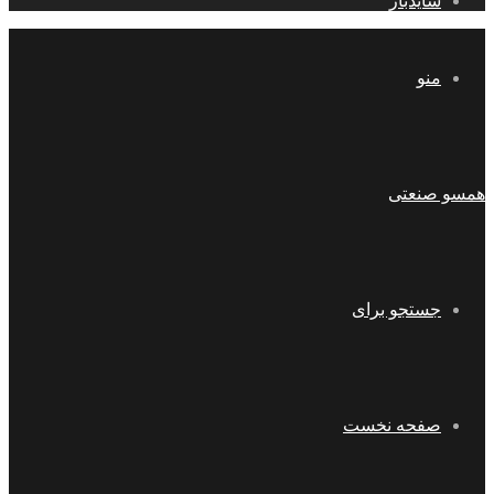
سایدبار
منو
همسو صنعتی
جستجو برای
صفحه نخست