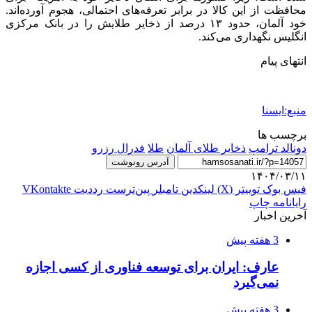
محافظت از این کالا در برابر تعرفه‌های احتمالی، هجوم آورده‌اند.
خود آلمان، حدود ۱۳ درصد از ذخایر طلایش را در بانک مرکزی
انگلیس نگهداری می‌کند.
انتهای پیام
منبع:ایسنا
برچسب ها
دونالد ترامپ
ذخایر طلای آلمان
طلا
فدرال رزرو
آدرس رونوشت
۱۴۰۴/۰۳/۱۱
فیس بوک
توییتر (X)
لینکدین
‫تامبلر
‫پین‌ترست
‫رددیت
‫VKontakte
رایانامه
چاپ
آخرین اخبار
3 هفته پیش
عارف: ایران برای توسعه فناوری از کسی اجازه
نمی‌گیرد
3 هفته پیش