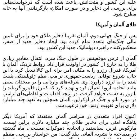
علیه این کشور و متحدانش، باعث شده است که درخواست‌هایی
برای بررسی این ذخایر و در صورت امکان، بازگرداندن آنها به خانه
مطرح شود.
طلای آلمان و آمریکا
پس از جنگ جهانی دوم، آلمان تقریبا ذخایر طلای خود را برای تامین
مالی جنگ‌های متعدد تمام کرده بود. ایجاد ذخایر جدید از صفر،
منعکس‌کننده راهبرد دیپلماتیک جدید این کشور بود.
آلمان از ترس موقعیتش در طول جنگ سرد، انتقال مقادیر زیادی
طلا را به خارج از کشور در اولویت قرار داد. روابط نزدیک آلمان با
آمریکا، فدرال رزرو را به مکانی امن برای این کالا تبدیل کرد. با این
حال، شروع توفانی ریاست‌جمهوری ترامپ، نظم ژئوپلیتیکی تثبیت
شده را به لرزه درآورد. وی تعرفه‌های وارداتی را بر متحدان سنتی
مانند اتحادیه اروپا اعمال کرد و تهدید کرد که کنترل قلمرو گرینلند را
با زور به دست خواهد گرفت. در نتیجه اقدامات و لفاظی‌های ترامپ
در مورد ناتو و جنگ در اوکراین، آلمان همچنین به تعهد چند میلیارد
دلاری برای تقویت ارتش خود ترغیب شد.
اکنون افراد متعددی در سراسر آلمان معتقدند که آمریکا دیگر
پناهگاه امنی برای ذخایر طلای چند میلیارد دلاری برلین نیست.
مارکوس فربر، سیاستمدار اتحادیه دموکرات مسیحی، ماه گذشته
در مصاحبه با نشریه آلمانی بیلد گفت: من خواستار بررسی منظم