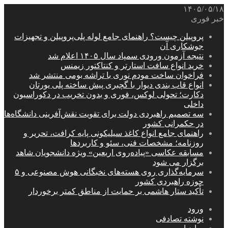
۱۴۰۵/۰۵/۱۸
خبر فوری
پروپیلن چیست؟ راهنمای جامع لوله پلی‌پروپیلن و تجهیزات
جوشکاری آن
نتیجه آزمون ورودی سمپاد سال ۱۴۰۵ اعلام شد
خرید انواع سافت استارتر و کنتاکتور زیمنس
فراخوان ساخت مودم نوری با تراشه بومی منتشر شد
انواع قاب بندی دیوار با گچبری پیش ساخته پلی یورتان
دکارت؛ تحولی لوکس، فوری و بدون تخریب در دکوراسیون
داخلی
سه تصمیم راهبردی دولت برای تقویت نقش‌آفرینی دانشگاه‌ها
در حکمرانی کشور
راهنمای جامع انواع کاغذ سیلیکونی پایه کرافت، تحریر و
روزنامه؛ مشخصات فنی، سئو و کاربردها
مسابقه عکاسی «پیاده‌روی اربعین» ویژه دانشجویان شاهد
برگزار می شود
سرمایه‌گذاری روی هسته‌های نخبگانی هوش مصنوعی و ۵
حوزه راهبردی کشور
تأکید ستار هاشمی بر حمایت از مناطق کمتر برخوردار
ورود
نوشته تصادفی