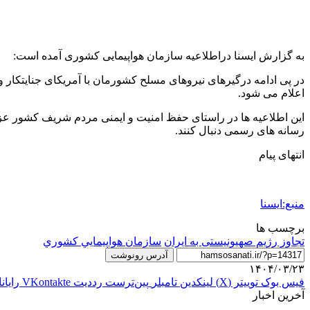
به گزارش ایسنا دراطلاعیه سازمان هواپیمایی کشوری آمده است:
اعلام می شود.
‌این اطلاعیه ها در راستای حفظ امنیت و ایمنی مردم شریف کشور عز
رسانه های رسمی دنبال کنند.
انتهای پیام
منبع:ایسنا
برچسب ها
تجاوز رژیم صهیونیستی به ایران
سازمان هواپيمايي كشوري
آدرس رونوشت
۱۴۰۴/۰۳/۲۳
فیس بوک
توییتر (X)
لینکدین
‫تامبلر
‫پین‌ترست
‫رددیت
‫VKontakte
رایان
آخرین اخبار