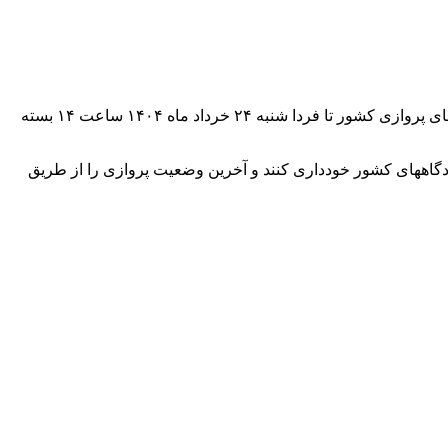
در پی ادامه درگیرهای نیروهای مسلح کشورمان با آمریکای جنایتکار و رژیم غاصب صهیونیستی، با صدور اطلاعیه های هوانوردی (نوتام)، فضای پروازی کشور تا فردا شنبه ۲۴ خرداد ماه ۱۴۰۴ ساعت ۱۴ بسته
دگاههای کشور خودداری کنند و آخرین وضعیت پروازی را از طریق