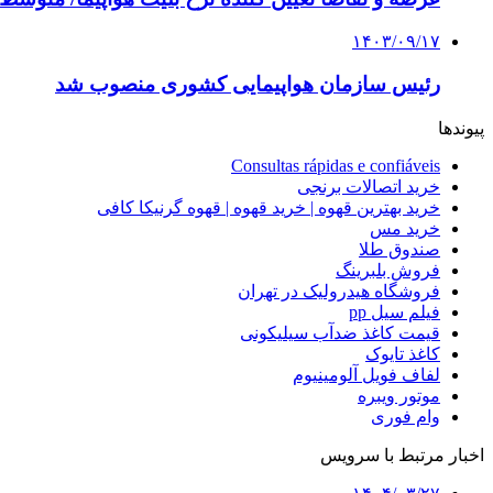
۱۴۰۳/۰۹/۱۷
رئیس سازمان هواپیمایی کشوری منصوب شد
پیوندها
Consultas rápidas e confiáveis
خرید اتصالات برنجی
خرید بهترین قهوه | خرید قهوه | قهوه گرنیکا کافی
خرید مس
صندوق طلا
فروش بلبرینگ
فروشگاه هیدرولیک در تهران
فیلم سیل pp
قیمت کاغذ ضدآب سیلیکونی
کاغذ تایوک
لفاف فویل آلومینیوم
موتور ویبره
وام فوری
اخبار مرتبط با سرویس