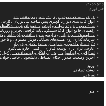
۱۴۰۵/۰۵/۱۶
خبر فوری
فراخوان ساخت مودم نوری با تراشه بومی منتشر شد
انواع قاب بندی دیوار با گچبری پیش ساخته پلی یورتان دکارت
سه تصمیم راهبردی دولت برای تقویت نقش‌آفرینی دانشگاه‌ها 
راهنمای جامع انواع کاغذ سیلیکونی پایه کرافت، تحریر و روزن
مسابقه عکاسی «پیاده‌روی اربعین» ویژه دانشجویان شاهد برگ
سرمایه‌گذاری روی هسته‌های نخبگانی هوش مصنوعی و ۵ حوزه راهبردی کشور
تأکید ستار هاشمی بر حمایت از مناطق کمتر برخوردار
عارف: ایران برای توسعه فناوری از کسی اجازه نمی‌گیرد
استابلایزر برای اسپلیت؛ بهترین راهکار برای محافظت از کولر گ
آخرین وضعیت صدور احکام انضباطی دانشجویان خاطی حوادث
ورود
نوشته تصادفی
سایدبار
منو