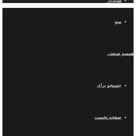
سایدبار
منو
همسو صنعتی
جستجو برای
صفحه نخست