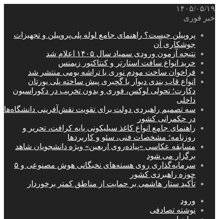
۱۴۰۵/۰۵/۱۹
خبر فوری
پروپیلن چیست؟ راهنمای جامع لوله پلی‌پروپیلن و تجهیزات
جوشکاری آن
نتیجه آزمون ورودی سمپاد سال ۱۴۰۵ اعلام شد
خرید انواع سافت استارتر و کنتاکتور زیمنس
فراخوان ساخت مودم نوری با تراشه بومی منتشر شد
انواع قاب بندی دیوار با گچبری پیش ساخته پلی یورتان
دکارت؛ تحولی لوکس، فوری و بدون تخریب در دکوراسیون
داخلی
سه تصمیم راهبردی دولت برای تقویت نقش‌آفرینی دانشگاه‌ها
در حکمرانی کشور
راهنمای جامع انواع کاغذ سیلیکونی پایه کرافت، تحریر و
روزنامه؛ مشخصات فنی، سئو و کاربردها
مسابقه عکاسی «پیاده‌روی اربعین» ویژه دانشجویان شاهد
برگزار می شود
سرمایه‌گذاری روی هسته‌های نخبگانی هوش مصنوعی و ۵
حوزه راهبردی کشور
تأکید ستار هاشمی بر حمایت از مناطق کمتر برخوردار
ورود
نوشته تصادفی