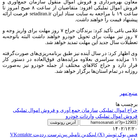
معاون بهره‌برداری و فروش اموال منقول سازمان جمع‌آوری و
فروش اموال تملیکی افزود: متقاضیان از ساعت ۸ صبح امروز تا
ساعت ۱۹ با مراجعه به سایت ستاد ایران setadiran.ir فرصت ارائه
پیشنهاد قیمت را خواهند داشت.
غلامی باغی تأکید کرد: برندگان حراج ۷ روز مهلت برای واریز وجه و
۷ روز نیز مهلت برای تحویل خودرو خواهند داشت البته
باتوجه‌به
تعطیلات سال جدید این مهلت تمدید خواهد شد.
وی اظهار کرد: در سال آینده نیز طبق برنامه‌ریزی‌های صورت‌گرفته
۱۱ مزایده سراسری بعلاوه مزایده‌های فوق‌العاده در دستور کار
قرار دارد و حراج کالاهای مختلف از جمله خودرو نیز به‌صورت
روزانه در تمام استان‌ها برگزار خواهد شد.
منبع:مهر
برچسب ها
حراج اموال تملیکی
سازمان جمع آوری و فروش اموال تملیکی
فروش اموال تملیکی
واردات خودرو
آدرس رونوشت
۱۴۰۲/۱۲/۲۰
فیس بوک
توییتر (X)
لینکدین
‫تامبلر
‫پین‌ترست
‫رددیت
‫VKontakte