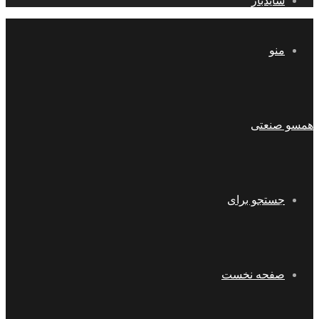
سایدبار
منو
همسو صنعتی
جستجو برای
صفحه نخست