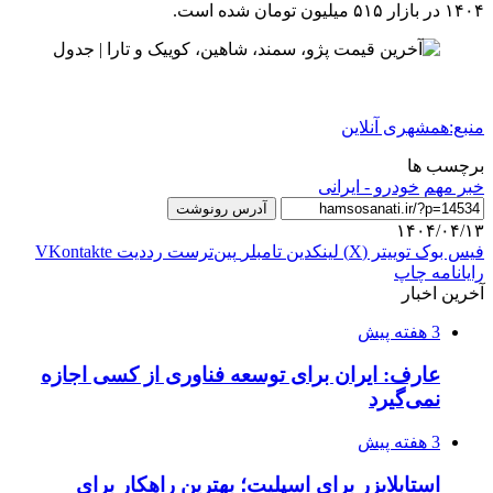
۱۴۰۴ در بازار ۵۱۵ میلیون تومان شده است.
منبع:همشهری آنلاین
برچسب ها
خبر مهم
خودرو - ایرانی
آدرس رونوشت
۱۴۰۴/۰۴/۱۳
فیس بوک
توییتر (X)
لینکدین
‫تامبلر
‫پین‌ترست
‫رددیت
‫VKontakte
رایانامه
چاپ
آخرین اخبار
3 هفته پیش
عارف: ایران برای توسعه فناوری از کسی اجازه
نمی‌گیرد
3 هفته پیش
استابلایزر برای اسپلیت؛ بهترین راهکار برای