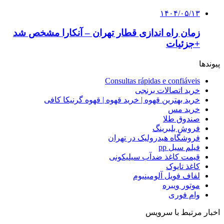
۱۴۰۴/۰۵/۱۳
زمان راه اندازی قطار تهران – آنکارا مشخص شد
+جزئیات
پیوندها
Consultas rápidas e confiáveis
خرید اتصالات برنجی
خرید بهترین قهوه | خرید قهوه | قهوه گرنیکا کافی
خرید مس
صندوق طلا
فروش بلبرینگ
فروشگاه هیدرولیک در تهران
فیلم سیل pp
قیمت کاغذ ضدآب سیلیکونی
کاغذ تایوک
لفاف فویل آلومینیوم
موتور ویبره
وام فوری
اخبار مرتبط با سرویس