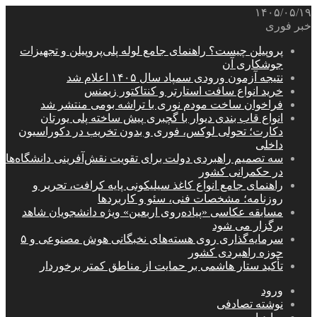
۱۴۰۵/۰۵/۱۹
خبر فوری
پروپیلن چیست؟ راهنمای جامع لوله پلی‌پروپیلن و تجهیزات
جوشکاری آن
نتیجه آزمون ورودی سمپاد سال ۱۴۰۵ اعلام شد
خرید انواع سافت استارتر و کنتاکتور زیمنس
فراخوان ساخت مودم نوری با تراشه بومی منتشر شد
انواع قاب بندی دیوار با گچبری پیش ساخته پلی یورتان
دکارت؛ تحولی لوکس، فوری و بدون تخریب در دکوراسیون
داخلی
سه تصمیم راهبردی دولت برای تقویت نقش‌آفرینی دانشگاه‌ها
در حکمرانی کشور
راهنمای جامع انواع کاغذ سیلیکونی پایه کرافت، تحریر و
روزنامه؛ مشخصات فنی، سئو و کاربردها
مسابقه عکاسی «پیاده‌روی اربعین» ویژه دانشجویان شاهد
برگزار می شود
سرمایه‌گذاری روی هسته‌های نخبگانی هوش مصنوعی و ۵
حوزه راهبردی کشور
تأکید ستار هاشمی بر حمایت از مناطق کمتر برخوردار
ورود
نوشته تصادفی