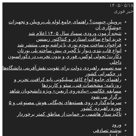
۱۴۰۵/۰۵/۱۸
خبر فوری
پروپیلن چیست؟ راهنمای جامع لوله پلی‌پروپیلن و تجهیزات
جوشکاری آن
نتیجه آزمون ورودی سمپاد سال ۱۴۰۵ اعلام شد
خرید انواع سافت استارتر و کنتاکتور زیمنس
فراخوان ساخت مودم نوری با تراشه بومی منتشر شد
انواع قاب بندی دیوار با گچبری پیش ساخته پلی یورتان
دکارت؛ تحولی لوکس، فوری و بدون تخریب در دکوراسیون
داخلی
سه تصمیم راهبردی دولت برای تقویت نقش‌آفرینی دانشگاه‌ها
در حکمرانی کشور
راهنمای جامع انواع کاغذ سیلیکونی پایه کرافت، تحریر و
روزنامه؛ مشخصات فنی، سئو و کاربردها
مسابقه عکاسی «پیاده‌روی اربعین» ویژه دانشجویان شاهد
برگزار می شود
سرمایه‌گذاری روی هسته‌های نخبگانی هوش مصنوعی و ۵
حوزه راهبردی کشور
تأکید ستار هاشمی بر حمایت از مناطق کمتر برخوردار
ورود
نوشته تصادفی