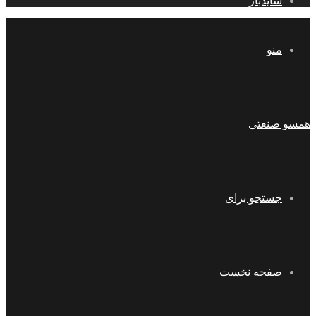
سایدبار
منو
همسو صنعتی
جستجو برای
صفحه نخست