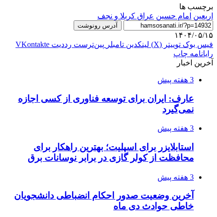
برچسب ها
اربعين
امام حسین
عراق‌ کربلا و نجف
آدرس رونوشت
۱۴۰۴/۰۵/۱۵
فیس بوک
توییتر (X)
لینکدین
‫تامبلر
‫پین‌ترست
‫رددیت
‫VKontakte
رایانامه
چاپ
آخرین اخبار
3 هفته پیش
عارف: ایران برای توسعه فناوری از کسی اجازه
نمی‌گیرد
3 هفته پیش
استابلایزر برای اسپلیت؛ بهترین راهکار برای
محافظت از کولر گازی در برابر نوسانات برق
3 هفته پیش
آخرین وضعیت صدور احکام انضباطی دانشجویان
خاطی حوادث دی ماه