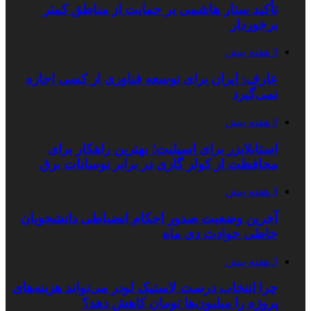
تأکید ستار هاشمی بر حمایت از مناطق کمتر
برخوردار
3 هفته پیش
عارف: ایران برای توسعه فناوری از کسی اجازه
نمی‌گیرد
3 هفته پیش
استابلایزر برای اسپلیت؛ بهترین راهکار برای
محافظت از کولر گازی در برابر نوسانات برق
3 هفته پیش
آخرین وضعیت صدور احکام انضباطی دانشجویان
خاطی حوادث دی ماه
3 هفته پیش
چرا انتخاب درست لاستیک لودر می‌تواند هزینه‌های
پروژه را میلیون‌ها تومان کاهش دهد؟