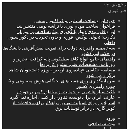
۱۴۰۵/۰۵/۱۶
خبر فوری
خرید انواع سافت استارتر و کنتاکتور زیمنس
فراخوان ساخت مودم نوری با تراشه بومی منتشر شد
انواع قاب بندی دیوار با گچبری پیش ساخته پلی یورتان
دکارت؛ تحولی لوکس، فوری و بدون تخریب در دکوراسیون
داخلی
سه تصمیم راهبردی دولت برای تقویت نقش‌آفرینی دانشگاه‌ها
در حکمرانی کشور
راهنمای جامع انواع کاغذ سیلیکونی پایه کرافت، تحریر و
روزنامه؛ مشخصات فنی، سئو و کاربردها
مسابقه عکاسی «پیاده‌روی اربعین» ویژه دانشجویان شاهد
برگزار می شود
سرمایه‌گذاری روی هسته‌های نخبگانی هوش مصنوعی و ۵
حوزه راهبردی کشور
تأکید ستار هاشمی بر حمایت از مناطق کمتر برخوردار
عارف: ایران برای توسعه فناوری از کسی اجازه نمی‌گیرد
استابلایزر برای اسپلیت؛ بهترین راهکار برای محافظت از
کولر گازی در برابر نوسانات برق
ورود
نوشته تصادفی