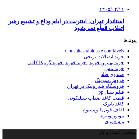
۱۴۰۵/۰۴/۱۱
استاندار تهران: اینترنت در ایام وداع و تشییع رهبر
اتقلاب قطع نمی‌شود
پیوندها
Consultas rápidas e confiáveis
خرید اتصالات برنجی
خرید بهترین قهوه | خرید قهوه | قهوه گرنیکا کافی
خرید مس
صندوق طلا
فروش بلبرینگ
فروشگاه هیدرولیک در تهران
فیلم سیل pp
قیمت کاغذ ضدآب سیلیکونی
کاغذ تایوک
لفاف فویل آلومینیوم
موتور ویبره
وام فوری
منتخب کسب و کار