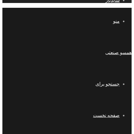
سایدبار
منو
همسو صنعتی
جستجو برای
صفحه نخست