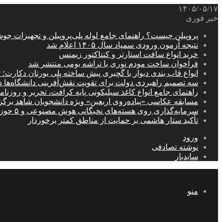
۱۴۰۵/۰۵/۱۷
خبر فوری
پروپیلن چیست؟ راهنمای جامع لوله پلی‌پروپیلن و تجهیزات جو
نتیجه آزمون ورودی سمپاد سال ۱۴۰۵ اعلام شد
خرید انواع سافت استارتر و کنتاکتور زیمنس
فراخوان ساخت مودم نوری با تراشه بومی منتشر شد
انواع قاب بندی دیوار با گچبری پیش ساخته پلی یورتان دکارت
سه تصمیم راهبردی دولت برای تقویت نقش‌آفرینی دانشگاه‌ها 
راهنمای جامع انواع کاغذ سیلیکونی پایه کرافت، تحریر و روزن
مسابقه عکاسی «پیاده‌روی اربعین» ویژه دانشجویان شاهد برگ
سرمایه‌گذاری روی هسته‌های نخبگانی هوش مصنوعی و ۵ حوزه راهبردی کشور
تأکید ستار هاشمی بر حمایت از مناطق کمتر برخوردار
ورود
نوشته تصادفی
سایدبار
منو