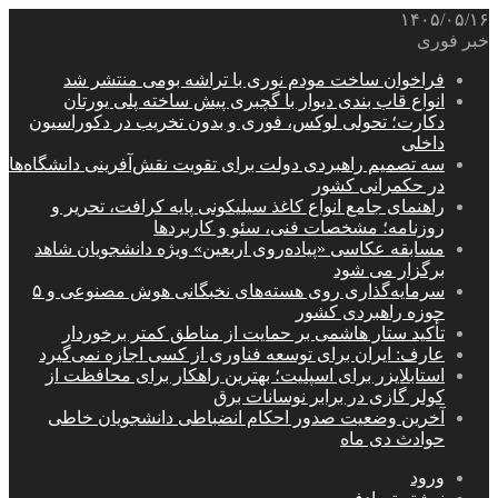
۱۴۰۵/۰۵/۱۶
خبر فوری
فراخوان ساخت مودم نوری با تراشه بومی منتشر شد
انواع قاب بندی دیوار با گچبری پیش ساخته پلی یورتان
دکارت؛ تحولی لوکس، فوری و بدون تخریب در دکوراسیون
داخلی
سه تصمیم راهبردی دولت برای تقویت نقش‌آفرینی دانشگاه‌ها
در حکمرانی کشور
راهنمای جامع انواع کاغذ سیلیکونی پایه کرافت، تحریر و
روزنامه؛ مشخصات فنی، سئو و کاربردها
مسابقه عکاسی «پیاده‌روی اربعین» ویژه دانشجویان شاهد
برگزار می شود
سرمایه‌گذاری روی هسته‌های نخبگانی هوش مصنوعی و ۵
حوزه راهبردی کشور
تأکید ستار هاشمی بر حمایت از مناطق کمتر برخوردار
عارف: ایران برای توسعه فناوری از کسی اجازه نمی‌گیرد
استابلایزر برای اسپلیت؛ بهترین راهکار برای محافظت از
کولر گازی در برابر نوسانات برق
آخرین وضعیت صدور احکام انضباطی دانشجویان خاطی
حوادث دی ماه
ورود