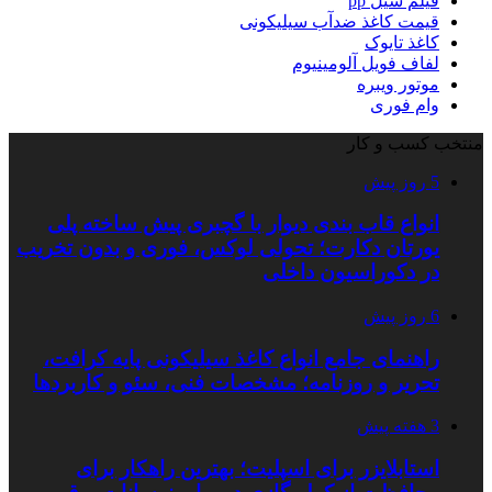
فیلم سیل pp
قیمت کاغذ ضدآب سیلیکونی
کاغذ تایوک
لفاف فویل آلومینیوم
موتور ویبره
وام فوری
منتخب کسب و کار
5 روز پیش
انواع قاب بندی دیوار با گچبری پیش ساخته پلی
یورتان دکارت؛ تحولی لوکس، فوری و بدون تخریب
در دکوراسیون داخلی
6 روز پیش
راهنمای جامع انواع کاغذ سیلیکونی پایه کرافت،
تحریر و روزنامه؛ مشخصات فنی، سئو و کاربردها
3 هفته پیش
استابلایزر برای اسپلیت؛ بهترین راهکار برای