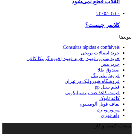
اتقلاب قطع نمی‌شود
۱۴۰۵/۰۴/۱۰
کلایمر چیست؟
پیوندها
Consultas rápidas e confiáveis
خرید اتصالات برنجی
خرید بهترین قهوه | خرید قهوه | قهوه گرنیکا کافی
خرید مس
صندوق طلا
فروش بلبرینگ
فروشگاه هیدرولیک در تهران
فیلم سیل pp
قیمت کاغذ ضدآب سیلیکونی
کاغذ تایوک
لفاف فویل آلومینیوم
موتور ویبره
وام فوری
منتخب کسب و کار