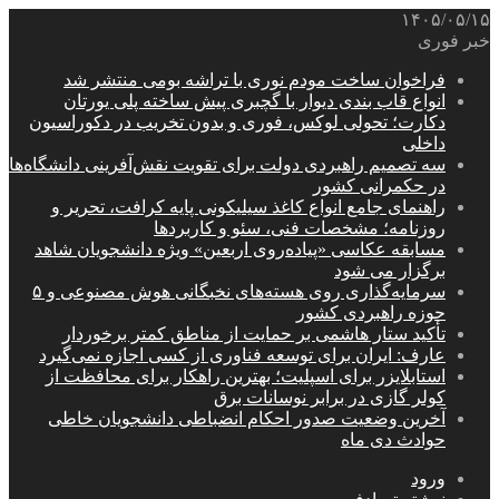
۱۴۰۵/۰۵/۱۵
خبر فوری
فراخوان ساخت مودم نوری با تراشه بومی منتشر شد
انواع قاب بندی دیوار با گچبری پیش ساخته پلی یورتان
دکارت؛ تحولی لوکس، فوری و بدون تخریب در دکوراسیون
داخلی
سه تصمیم راهبردی دولت برای تقویت نقش‌آفرینی دانشگاه‌ها
در حکمرانی کشور
راهنمای جامع انواع کاغذ سیلیکونی پایه کرافت، تحریر و
روزنامه؛ مشخصات فنی، سئو و کاربردها
مسابقه عکاسی «پیاده‌روی اربعین» ویژه دانشجویان شاهد
برگزار می شود
سرمایه‌گذاری روی هسته‌های نخبگانی هوش مصنوعی و ۵
حوزه راهبردی کشور
تأکید ستار هاشمی بر حمایت از مناطق کمتر برخوردار
عارف: ایران برای توسعه فناوری از کسی اجازه نمی‌گیرد
استابلایزر برای اسپلیت؛ بهترین راهکار برای محافظت از
کولر گازی در برابر نوسانات برق
آخرین وضعیت صدور احکام انضباطی دانشجویان خاطی
حوادث دی ماه
ورود