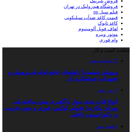
فروش بلبرینگ
فروشگاه هیدرولیک در تهران
فیلم سیل pp
قیمت کاغذ ضدآب سیلیکونی
کاغذ تایوک
لفاف فویل آلومینیوم
موتور ویبره
وام فوری
منتخب کسب و کار
21 ساعت پیش
پروپیلن چیست؟ راهنمای جامع لوله پلی‌پروپیلن و
تجهیزات جوشکاری آن
7 روز پیش
انواع قاب بندی دیوار با گچبری پیش ساخته پلی
یورتان دکارت؛ تحولی لوکس، فوری و بدون تخریب
در دکوراسیون داخلی
1 هفته پیش