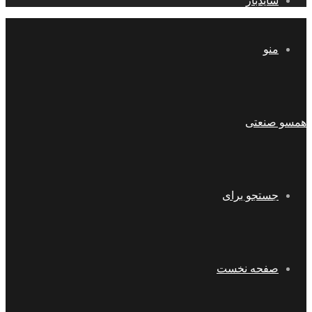
سایدبار
منو
همسو صنعتی
جستجو برای
صفحه نخست