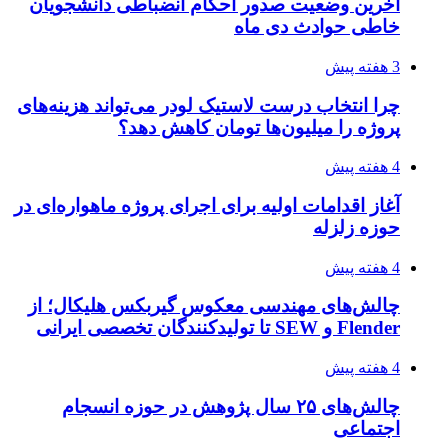
آخرین وضعیت صدور احکام انضباطی دانشجویان
خاطی حوادث دی ماه
3 هفته پیش
چرا انتخاب درست لاستیک لودر می‌تواند هزینه‌های
پروژه را میلیون‌ها تومان کاهش دهد؟
4 هفته پیش
آغاز اقدامات اولیه برای اجرای پروژه ماهواره‌ای در
حوزه زلزله
4 هفته پیش
چالش‌های مهندسی معکوس گیربکس هلیکال؛ از
Flender و SEW تا تولیدکنندگان تخصصی ایرانی
4 هفته پیش
چالش‌های ۲۵ سال پژوهش در حوزه انسجام
اجتماعی