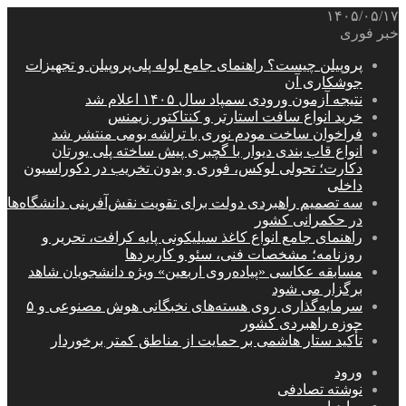
۱۴۰۵/۰۵/۱۷
خبر فوری
پروپیلن چیست؟ راهنمای جامع لوله پلی‌پروپیلن و تجهیزات
جوشکاری آن
نتیجه آزمون ورودی سمپاد سال ۱۴۰۵ اعلام شد
خرید انواع سافت استارتر و کنتاکتور زیمنس
فراخوان ساخت مودم نوری با تراشه بومی منتشر شد
انواع قاب بندی دیوار با گچبری پیش ساخته پلی یورتان
دکارت؛ تحولی لوکس، فوری و بدون تخریب در دکوراسیون
داخلی
سه تصمیم راهبردی دولت برای تقویت نقش‌آفرینی دانشگاه‌ها
در حکمرانی کشور
راهنمای جامع انواع کاغذ سیلیکونی پایه کرافت، تحریر و
روزنامه؛ مشخصات فنی، سئو و کاربردها
مسابقه عکاسی «پیاده‌روی اربعین» ویژه دانشجویان شاهد
برگزار می شود
سرمایه‌گذاری روی هسته‌های نخبگانی هوش مصنوعی و ۵
حوزه راهبردی کشور
تأکید ستار هاشمی بر حمایت از مناطق کمتر برخوردار
ورود
نوشته تصادفی