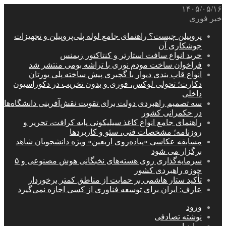
۱۴۰۵/۰۵/۱۶
خبر فوری
پروپیلن چیست؟ راهنمای جامع لوله پلی‌پروپیلن و تجهیزات
جوشکاری آن
خرید انواع سافت استارتر و کنتاکتور زیمنس
فراخوان ساخت مودم نوری با تراشه بومی منتشر شد
انواع قاب بندی دیوار با گچبری پیش ساخته پلی یورتان
دکارت؛ تحولی لوکس، فوری و بدون تخریب در دکوراسیون
داخلی
سه تصمیم راهبردی دولت برای تقویت نقش‌آفرینی دانشگاه‌ها
در حکمرانی کشور
راهنمای جامع انواع کاغذ سیلیکونی پایه کرافت، تحریر و
روزنامه؛ مشخصات فنی، سئو و کاربردها
مسابقه عکاسی «پیاده‌روی اربعین» ویژه دانشجویان شاهد
برگزار می شود
سرمایه‌گذاری روی هسته‌های نخبگانی هوش مصنوعی و ۵
حوزه راهبردی کشور
تأکید ستار هاشمی بر حمایت از مناطق کمتر برخوردار
عارف: ایران برای توسعه فناوری از کسی اجازه نمی‌گیرد
ورود
نوشته تصادفی