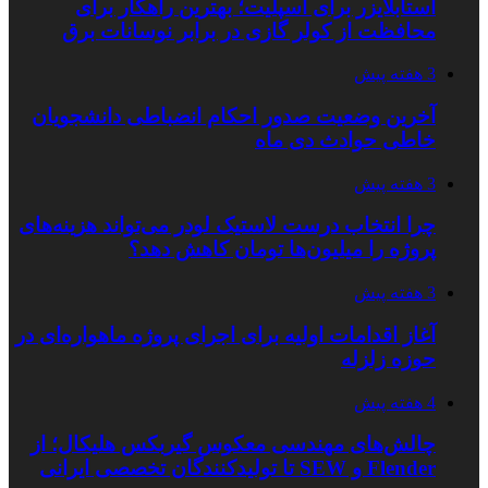
استابلایزر برای اسپلیت؛ بهترین راهکار برای
محافظت از کولر گازی در برابر نوسانات برق
3 هفته پیش
آخرین وضعیت صدور احکام انضباطی دانشجویان
خاطی حوادث دی ماه
3 هفته پیش
چرا انتخاب درست لاستیک لودر می‌تواند هزینه‌های
پروژه را میلیون‌ها تومان کاهش دهد؟
3 هفته پیش
آغاز اقدامات اولیه برای اجرای پروژه ماهواره‌ای در
حوزه زلزله
4 هفته پیش
چالش‌های مهندسی معکوس گیربکس هلیکال؛ از
Flender و SEW تا تولیدکنندگان تخصصی ایرانی