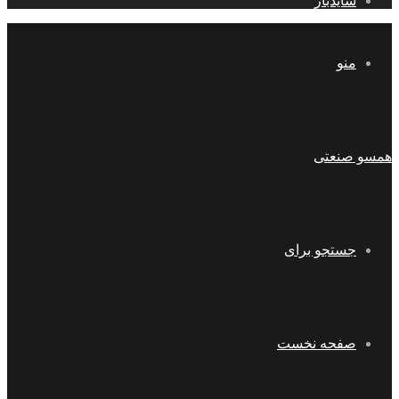
سایدبار
منو
همسو صنعتی
جستجو برای
صفحه نخست