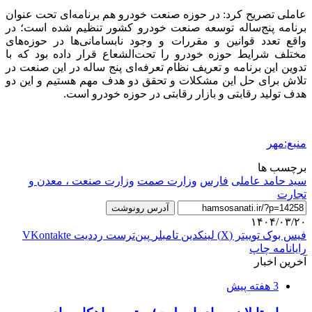
عاملی تصریح کرد: در حوزه صنعت خودرو هم برنامه‌ای تحت عنوان
برنامه پنج‌ساله توسعه صنعت خودرو کشور تنظیم شده است؛ در
واقع تعدد قوانین و مقررات و وجود نابسامانی‌ها در حوزه‌های
مختلف شرایط حوزه خودرو را تحت‌الشعاع قرار داده بود که با
تدوین این برنامه و تعریف نظام تعرفه‌ای پنج ساله در این صنعت در
تلاش برای حل این مشکلات و تحقق دو هدف مهم هستیم و این دو
هدف تولید رقابتی و بازار رقابتی در حوزه خودرو است.
منبع:مهر
برچسب ها
سید حامد عاملی
فارس
وزارت صمت
وزارت صنعت ، معدن و
تجارت
آدرس رونوشت
۱۴۰۴/۰۳/۲۰
فیس بوک
توییتر (X)
لینکدین
‫تامبلر
‫پین‌ترست
‫رددیت
‫VKontakte
رایانامه
چاپ
آخرین اخبار
3 هفته پیش