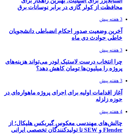
استابلایزر برای اسپلیت؛ بهترین راهکار برای
محافظت از کولر گازی در برابر نوسانات برق
3 هفته پیش
آخرین وضعیت صدور احکام انضباطی دانشجویان
خاطی حوادث دی ماه
3 هفته پیش
چرا انتخاب درست لاستیک لودر می‌تواند هزینه‌های
پروژه را میلیون‌ها تومان کاهش دهد؟
3 هفته پیش
آغاز اقدامات اولیه برای اجرای پروژه ماهواره‌ای در
حوزه زلزله
4 هفته پیش
چالش‌های مهندسی معکوس گیربکس هلیکال؛ از
Flender و SEW تا تولیدکنندگان تخصصی ایرانی