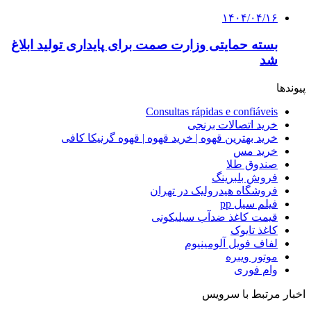
۱۴۰۴/۰۴/۱۶
بسته حمایتی وزارت صمت برای پایداری تولید ابلاغ
شد
پیوندها
Consultas rápidas e confiáveis
خرید اتصالات برنجی
خرید بهترین قهوه | خرید قهوه | قهوه گرنیکا کافی
خرید مس
صندوق طلا
فروش بلبرینگ
فروشگاه هیدرولیک در تهران
فیلم سیل pp
قیمت کاغذ ضدآب سیلیکونی
کاغذ تایوک
لفاف فویل آلومینیوم
موتور ویبره
وام فوری
اخبار مرتبط با سرویس