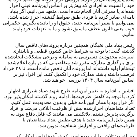
خود را نسبت به افرادی که پیش‌تر بر اساس آیین‌نامه قبلی احراز
شده‌اند یا معرفی آنان انجام شده است، متعهد می‌دانیم. اگر بنیاد
نامه‌ای صادر کرده یا فردی طبق ضوابط گذشته احراز شده باشد،
نمی‌توانیم با تغییر آیین‌نامه جدید، حقوق او را نادیده بگیریم. حکمرانی
خوب یعنی قانون عطف ماسبق نشود و ما به تعهدات خود پایبند
بمانیم.
رئیس بنیاد ملی نخبگان همچنین درباره پرونده‌های ناقص سال
گذشته گفت: با توجه به شرایط خاص کشور، قطعی و ناپایداری
اینترنت، محدودیت دسترسی به سامانه و برخی مشکلات ایجادشده
برای بارگذاری مدارک، مقرر شد متقاضیانی که در بازه اعلام‌شده
ثبت‌نام اولیه داشته‌اند اما پرونده آنان ناقص مانده است، تا ۲۸ خرداد
فرصت داشته باشند مدارک خود را تکمیل کنند. این افراد نیز بر
اساس آیین‌نامه سال ۱۴۰۴ بررسی خواهند شد.
افشین با اشاره به تغییر آیین‌نامه طرح شهید صیاد شیرازی اظهار
کرد: با توجه به کاهش ظرفیت‌ها، ادامه روند گذشته امکان‌پذیر نبود.
اگر قرار بود با همان آیین‌نامه قبلی و بدون محدودیت عمل کنیم،
تعداد متقاضیان احرازشده بیش از ظرفیت ابلاغی می‌شد و افراد
برگزیده پذیرش نشده، بلاتکلیف می ماندند که قابل دفاع نبود. به
همین دلیل آیین‌نامه جدید با هدف تطبیق تعداد متقاضیان با
ظرفیت‌های واقعی و افزایش شفافیت تدوین شد.
وی افزود: تلاش ما این بوده است که فرآیندها تا حد امکان کمی،