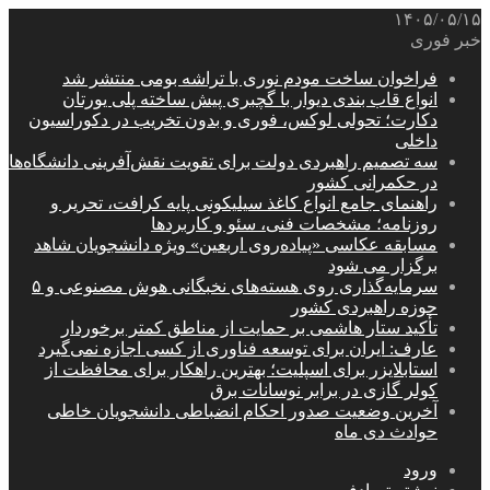
۱۴۰۵/۰۵/۱۵
خبر فوری
فراخوان ساخت مودم نوری با تراشه بومی منتشر شد
انواع قاب بندی دیوار با گچبری پیش ساخته پلی یورتان
دکارت؛ تحولی لوکس، فوری و بدون تخریب در دکوراسیون
داخلی
سه تصمیم راهبردی دولت برای تقویت نقش‌آفرینی دانشگاه‌ها
در حکمرانی کشور
راهنمای جامع انواع کاغذ سیلیکونی پایه کرافت، تحریر و
روزنامه؛ مشخصات فنی، سئو و کاربردها
مسابقه عکاسی «پیاده‌روی اربعین» ویژه دانشجویان شاهد
برگزار می شود
سرمایه‌گذاری روی هسته‌های نخبگانی هوش مصنوعی و ۵
حوزه راهبردی کشور
تأکید ستار هاشمی بر حمایت از مناطق کمتر برخوردار
عارف: ایران برای توسعه فناوری از کسی اجازه نمی‌گیرد
استابلایزر برای اسپلیت؛ بهترین راهکار برای محافظت از
کولر گازی در برابر نوسانات برق
آخرین وضعیت صدور احکام انضباطی دانشجویان خاطی
حوادث دی ماه
ورود