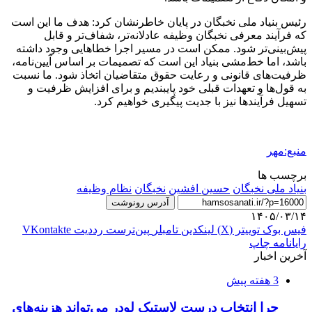
رئیس بنیاد ملی نخبگان در پایان خاطرنشان کرد: هدف ما این است
که فرآیند معرفی نخبگان وظیفه عادلانه‌تر، شفاف‌تر و قابل
پیش‌بینی‌تر شود. ممکن است در مسیر اجرا خطاهایی وجود داشته
باشد، اما خط‌مشی بنیاد این است که تصمیمات بر اساس آیین‌نامه،
ظرفیت‌های قانونی و رعایت حقوق متقاضیان اتخاذ شود. ما نسبت
به قول‌ها و تعهدات قبلی خود پایبندیم و برای افزایش ظرفیت و
تسهیل فرآیندها نیز با جدیت پیگیری خواهیم کرد.
منبع:مهر
برچسب ها
بنیاد ملی نخبگان
حسین افشین
نخبگان
نظام وظیفه
آدرس رونوشت
۱۴۰۵/۰۳/۱۴
فیس بوک
توییتر (X)
لینکدین
‫تامبلر
‫پین‌ترست
‫رددیت
‫VKontakte
رایانامه
چاپ
آخرین اخبار
3 هفته پیش
چرا انتخاب درست لاستیک لودر می‌تواند هزینه‌های