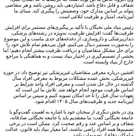
شفاف و قابل دفاع باشد. امتیازدهی باید روشن باشد و هر متقاضی
بتواند بر اساس مدارک خود، وضعیتش را پیگیری کند. مبنای ما
آیین‌نامه، امتیاز و ظرفیت ابلاغی است.
رئیس بنیاد ملی نخبگان با تأکید بر پیگیری‌های مستمر برای افزایش
ظرفیت‌ها گفت: افزایش ظرفیت، به‌ویژه در رشته‌های پزشکی،
دندان‌پزشکی و داروسازی، از دغدغه‌های جدی ماست و این موضوع
را به‌صورت مستمر دنبال می‌کنیم. قول می‌دهم تمام تلاش خود را
برای حل مشکل متقاضیان و دریافت ظرفیت بیشتر انجام دهیم؛ اما
بخشی از تصمیم‌گیری در اختیار بنیاد نیست و به هماهنگی با مراجع
خارج از بنیاد وابسته است.
افشین درباره معرفی متقاضیان غیرپزشکی نیز توضیح داد: در حوزه
غیرپزشکی، بخش عمده مشکلات مربوط به معرفی افراد سال
گذشته در حال حل شدن است و معرفی افراد واجد شرایط بر
اساس ظرفیت موجود انجام خواهد شد. تلاش ما این است که
تعهدات سال قبل را تا حد امکان تسویه کنیم و سپس بر اساس
آیین‌نامه جدید و ظرفیت‌های سال ۱۴۰۵ اقدام شود.
وی در بخش دیگری از سخنان خود با اشاره به اهمیت گفت‌وگو با
جامعه نخبگانی گفت: ما معتقدیم باید با جامعه نخبگانی صادقانه،
شفاف و بر اساس عدد و رقم صحبت کرد. ممکن است در برخی
تصمیم‌ها همه افراد راضی نباشند، اما معیار بنیاد باید قانون، عدالت
و امکان دفاع از تصمیمات باشد.