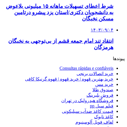
شرط اعطای تسهیلات ماهانه ۱۵ میلیونی بلاعوض
به دانشجویان دکتری/استان یزد پیشرو درتامین
مسکن نخبگان
۱۴۰۳/۰۹/۰۴
انتقاد تند امام جمعه قشم از بی‌توجهی به نخبگان
هرمزگان
پیوندها
Consultas rápidas e confiáveis
خرید اتصالات برنجی
خرید بهترین قهوه | خرید قهوه | قهوه گرنیکا کافی
خرید مس
صندوق طلا
فروش بلبرینگ
فروشگاه هیدرولیک در تهران
فیلم سیل pp
قیمت کاغذ ضدآب سیلیکونی
کاغذ تایوک
لفاف فویل آلومینیوم