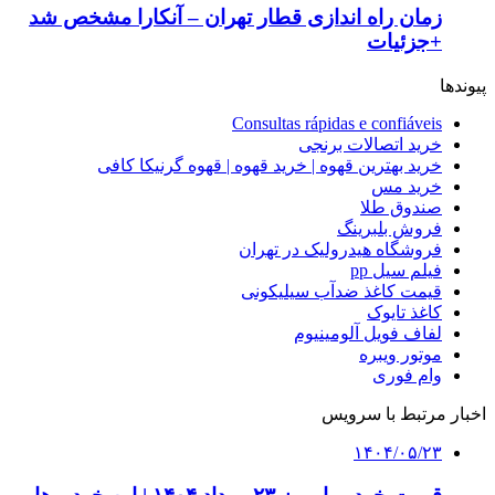
زمان راه اندازی قطار تهران – آنکارا مشخص شد
+جزئیات
پیوندها
Consultas rápidas e confiáveis
خرید اتصالات برنجی
خرید بهترین قهوه | خرید قهوه | قهوه گرنیکا کافی
خرید مس
صندوق طلا
فروش بلبرینگ
فروشگاه هیدرولیک در تهران
فیلم سیل pp
قیمت کاغذ ضدآب سیلیکونی
کاغذ تایوک
لفاف فویل آلومینیوم
موتور ویبره
وام فوری
اخبار مرتبط با سرویس
۱۴۰۴/۰۵/۲۳