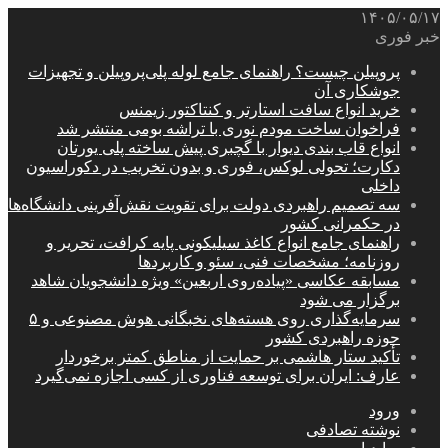
۱۴۰۵/۰۵/۱۷
خبر فوری
پروپیلن چیست؟ راهنمای جامع لوله پلی‌پروپیلن و تجهیزات
جوشکاری آن
خرید انواع سافت استارتر و کنتاکتور زیمنس
فراخوان ساخت مودم نوری با تراشه بومی منتشر شد
انواع قاب بندی دیوار با گچبری پیش ساخته پلی یورتان
دکارت؛ تحولی لوکس، فوری و بدون تخریب در دکوراسیون
داخلی
سه تصمیم راهبردی دولت برای تقویت نقش‌آفرینی دانشگاه‌ها
در حکمرانی کشور
راهنمای جامع انواع کاغذ سیلیکونی پایه کرافت، تحریر و
روزنامه؛ مشخصات فنی، سئو و کاربردها
مسابقه عکاسی «پیاده‌روی اربعین» ویژه دانشجویان شاهد
برگزار می شود
سرمایه‌گذاری روی هسته‌های نخبگانی هوش مصنوعی و ۵
حوزه راهبردی کشور
تأکید ستار هاشمی بر حمایت از مناطق کمتر برخوردار
عارف: ایران برای توسعه فناوری از کسی اجازه نمی‌گیرد
ورود
نوشته تصادفی