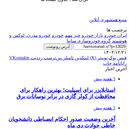
منبع:همشهری آنلاین
برچسب ها
ايران خودرو
بازار خودرو
خبر مهم
خودرو
خودرو مدرن، لوکس و
هوشمند
گروه خودروسازی سایپا
آدرس رونوشت
۱۴۰۲/۱۲/۲۱
فیس بوک
توییتر (X)
لینکدین
‫تامبلر
‫پین‌ترست
‫رددیت
‫VKontakte
رایانامه
چاپ
آخرین اخبار
3 هفته پیش
استابلایزر برای اسپلیت؛ بهترین راهکار برای
محافظت از کولر گازی در برابر نوسانات برق
3 هفته پیش
آخرین وضعیت صدور احکام انضباطی دانشجویان
خاطی حوادث دی ماه