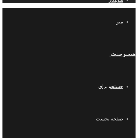
سایدبار
منو
همسو صنعتی
جستجو برای
صفحه نخست