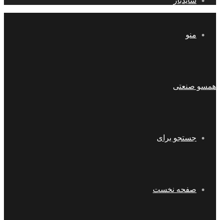
سایدبار
منو
همسو صنعتی
جستجو برای
صفحه نخست