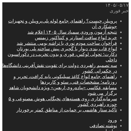
۱۴۰۵/۰۵/۱۷
خبر فوری
پروپیلن چیست؟ راهنمای جامع لوله پلی‌پروپیلن و تجهیزات
جوشکاری آن
نتیجه آزمون ورودی سمپاد سال ۱۴۰۵ اعلام شد
خرید انواع سافت استارتر و کنتاکتور زیمنس
فراخوان ساخت مودم نوری با تراشه بومی منتشر شد
انواع قاب بندی دیوار با گچبری پیش ساخته پلی یورتان
دکارت؛ تحولی لوکس، فوری و بدون تخریب در دکوراسیون
داخلی
سه تصمیم راهبردی دولت برای تقویت نقش‌آفرینی دانشگاه‌ها
در حکمرانی کشور
راهنمای جامع انواع کاغذ سیلیکونی پایه کرافت، تحریر و
روزنامه؛ مشخصات فنی، سئو و کاربردها
مسابقه عکاسی «پیاده‌روی اربعین» ویژه دانشجویان شاهد
برگزار می شود
سرمایه‌گذاری روی هسته‌های نخبگانی هوش مصنوعی و ۵
حوزه راهبردی کشور
تأکید ستار هاشمی بر حمایت از مناطق کمتر برخوردار
ورود
نوشته تصادفی