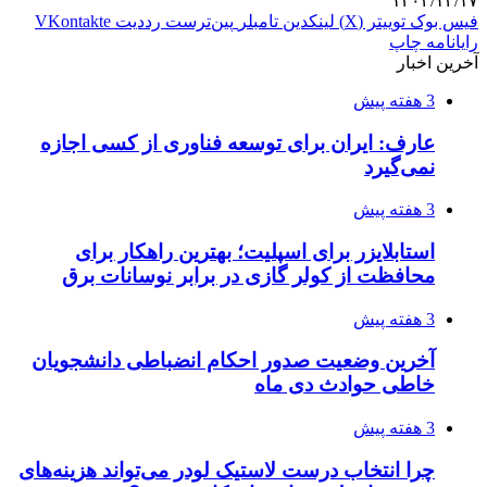
۱۴۰۲/۱۲/۱۷
فیس بوک
توییتر (X)
لینکدین
‫تامبلر
‫پین‌ترست
‫رددیت
‫VKontakte
رایانامه
چاپ
آخرین اخبار
3 هفته پیش
عارف: ایران برای توسعه فناوری از کسی اجازه
نمی‌گیرد
3 هفته پیش
استابلایزر برای اسپلیت؛ بهترین راهکار برای
محافظت از کولر گازی در برابر نوسانات برق
3 هفته پیش
آخرین وضعیت صدور احکام انضباطی دانشجویان
خاطی حوادث دی ماه
3 هفته پیش
چرا انتخاب درست لاستیک لودر می‌تواند هزینه‌های