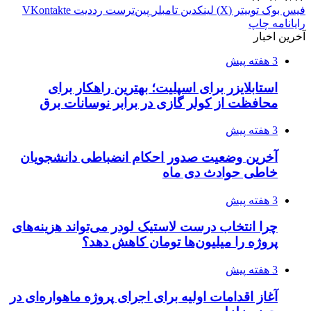
فیس بوک
توییتر (X)
لینکدین
‫تامبلر
‫پین‌ترست
‫رددیت
‫VKontakte
رایانامه
چاپ
آخرین اخبار
3 هفته پیش
استابلایزر برای اسپلیت؛ بهترین راهکار برای
محافظت از کولر گازی در برابر نوسانات برق
3 هفته پیش
آخرین وضعیت صدور احکام انضباطی دانشجویان
خاطی حوادث دی ماه
3 هفته پیش
چرا انتخاب درست لاستیک لودر می‌تواند هزینه‌های
پروژه را میلیون‌ها تومان کاهش دهد؟
3 هفته پیش
آغاز اقدامات اولیه برای اجرای پروژه ماهواره‌ای در