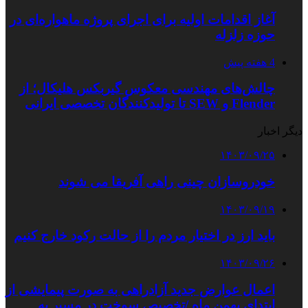
آغاز اقدامات اولیه برای اجرای پروژه ماهواره‌ای در
حوزه زلزله
4 هفته پیش
چالش‌های مهندسی معکوس گیربکس هلیکال؛ از
Flender و SEW تا تولیدکنندگان تخصصی ایرانی
دیگر اخبار
۱۴۰۳/۰۹/۲۵
خودروسازان چینی راهی آفریقا می شوند
۱۴۰۳/۰۹/۱۹
باید ارز در اختیار مردم را از حالت رکود خارج کنیم
۱۴۰۳/۰۹/۲۶
اعمال عوارض جدید آزادراهی به صورت پیمایشی از
ابتدای بهمن ماه /تخصیص سوخت در مسیر به