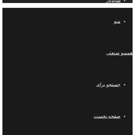
سایدبار
منو
همسو صنعتی
جستجو برای
صفحه نخست