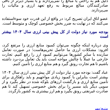
دلیل هم به راحتی یا مبالغ را نمی‌پردازند و یا بسیار دیرتر از باقی
صادرکنندگان مبالغ مربوط به رفع تعهد ارزی و مالیات را
می‌پردازند.
عضو اتاق ایران تصریح کرد: در واقع از این قدرت خود سوءاستفاده
می‌کنند که در نهایت به ضرر بخش خصوصی کوچک و متوسط است.
بودجه مورد نیاز دولت از کل پیش بینی ارزی سال ۱۴۰۴ بیشتر
است
وی درباره اینکه چگونه می‌توان کمبود منابع ارزی را مرتفع کرد،
افزود: مشکلات ارزی ما حاصل تحریم‌هاست؛ در صورت تعامل
سازنده با سایر کشورها می‌توانیم کمبود ارز را رفع کنیم. تجارت
خارجی ما عملاً با چالش مواجه است باید یک تعامل برد-برد داشته
باشیم تا هم تجارت رونق گیرد و هم منابع ارزی را تأمین کنیم.
عباد گفت: بودجه مورد نیاز دولت از کل پیش بینی ارزی سال ۱۴۰۴
بیشتر است بنابراین با کمبود زیادی مواجهیم و باید راهکاری برای
تأمین منابع ارزی و بازگشت ارزهای بلوکه شده در نظر بگیرد و از
سویی دیگر باید مسیر را برای بخش خصوصی تسهیل کند تا هم
صادرت غیرنفتی رونق بگیرد و هم ارز بیشتری به کشور بازگردد.
منبع:مهر