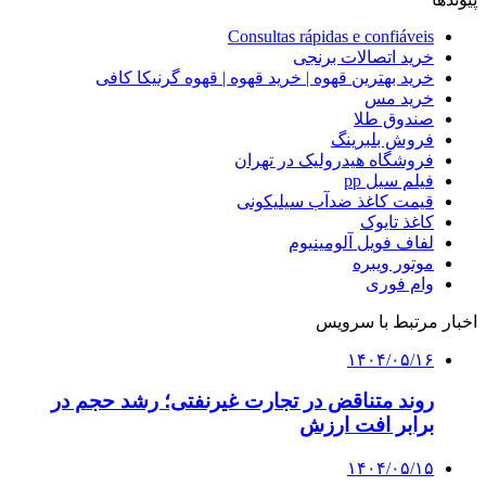
Consultas rápidas e confiáveis
خرید اتصالات برنجی
خرید بهترین قهوه | خرید قهوه | قهوه گرنیکا کافی
خرید مس
صندوق طلا
فروش بلبرینگ
فروشگاه هیدرولیک در تهران
فیلم سیل pp
قیمت کاغذ ضدآب سیلیکونی
کاغذ تایوک
لفاف فویل آلومینیوم
موتور ویبره
وام فوری
اخبار مرتبط با سرویس
۱۴۰۴/۰۵/۱۶
روند متناقض در تجارت غیرنفتی؛ رشد حجم در
برابر افت ارزش
۱۴۰۴/۰۵/۱۵