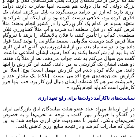
شد که برخی از شرکت‌های بزرگ، یعنی شرکت‌های کلان و مهم و
بزرگ دولتی که مال دولت هم هست، اینها صادرات دارند، درآمد
ارزی دارند که ارزِ این درآمد برنمی‌گردد به بانک مرکزی. ایشان یک
فکری کرده بود، علاجی درست کرده بود و آن اینکه این شرکت‌ها
متعهّد بشوند هر کدام یک کار بزرگی را در کشور انجام بدهند؛ مثلاً
فرض کنید که در فلان منطقه آب شرب و آب مثلاً کشاورزیِ فلان
منطقه‌ی کم‌آب را تأمین کنند، یا فلان پالایشگاه را بزنند یا نیروگاهِ
مثلاً فرض کنید دویست مگاواتی، سیصد مگاواتی را تولید کنند؛ قول
داده بودند. دو سه ماه بعد، من از ایشان پرسیدم، گفتم که این کاری
که بنا بود این شرکت‌ها بکنند به کجا رسید، ایشان اطّلاعی نداشت.
گفت من سوال می‌کنم به شما جواب می‌دهم. بعد از مثلاً یک هفته،
دو هفته، ایشان یک گزارشی به من دادند، گفتند این گزارش را اینها
دادند. من نگاه کردم دیدم این گزارش
مهمل
است؛ پوچ! اصلاً این
گزارش نشان‌دهنده‌ی هیچ اقدامی نیست، [بلکه] یک مقدار عدد و
رقم پشت سر هم گذاشته‌اند. ایشان دنبال این کار بود.
خب
اینها
جزو
کارهایی است که باید انجام بگیرد.»
سیاست‌های ناکارآمد دولت‌ها برای رفع تعهد ارزی
در این ارتباط مهراد عباد عضو هیئت نمایندگان اتاق بازرگانی ایران
در گفتگو با خبرنگار مهر گفت: با توجه به تحریم‌ها و به خصوص
تحریم‌های بانکی، کشور با محدودیت
های
ارزی مواجه شد؛ به این
شکل که صادرات کم شد و در نتیجه منابع ارزی کاهش یافت.
وی افزود: این ماجرا مربوط به ۱۰ سال پیش است و از آن زمان