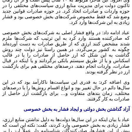
تاکنون دولت برای مدیریت منابع ارزی سیاست‌های مختلفی را در
حوزه واردات و صادرات اتخاذ کرد. در حوزه صادرات قوانین جدید
وضع شد که فقط مخصوص شرکت‌های بخش خصوصی بود و فشار
زیادی به این شرکت‌ها وارد کرد.
عباد ادامه داد: در واقع فشار اصلی به شرکت‌های بخش خصوصی
که صادرکننده هستند وارد کرد به این ترتیب که شرکت‌ها ملزم
شدند مشخص کنند ارزی که از طریق صادرات به دست آورده‌اند
چگونه به کشور برمی‌گردد. در همین راستا نیز دولت چند روش
گذاشت به این شکل که ارز حاصل از صادرات را یا در قالب
اسکناس و یا از طریق سیستم بانکی برگردانند و یا اینکه در قبال
صادرات، واردات انجام دهند. درصدهای مختلفی هم برای بازگشت
ارز در نظر گرفته بودند.
وی اضافه کرد: به قدری این سیاست‌ها ناکارآمد بود که در این
سال‌ها دائم در حال تغییر بود و انواع اقسام روش‌ها را با درصدهای
مختلف، زمان بندهای متفاوت و… برای بازگشت ارز حاصل از
صادرات به کار گرفتند.
آزاد گذاشتن بخش دولتی و ایجاد فشار به بخش خصوصی
عباد با بیان اینکه در این سال‌ها دولت‌ها به دلیل نداشتن منابع ارزی،
فشار زیادی به بخش خصوصی وارد کردند، گفت: نکته این است که
پیش از این فشارها، صادرکنندگان شناسنامه دار عملاً ارز را بر