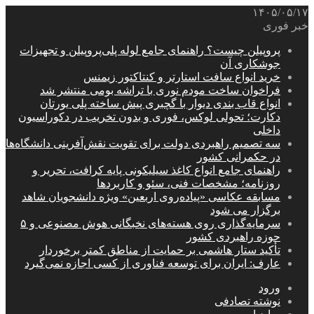
۱۴۰۵/۰۵/۱۷
خبر فوری
پروپیلن چیست؟ راهنمای جامع لوله پلی‌پروپیلن و تجهیزات
جوشکاری آن
خرید انواع سافت استارتر و کنتاکتور زیمنس
فراخوان ساخت مودم نوری با تراشه بومی منتشر شد
انواع قاب بندی دیوار با گچبری پیش ساخته پلی یورتان
دکارت؛ تحولی لوکس، فوری و بدون تخریب در دکوراسیون
داخلی
سه تصمیم راهبردی دولت برای تقویت نقش‌آفرینی دانشگاه‌ها
در حکمرانی کشور
راهنمای جامع انواع کاغذ سیلیکونی پایه کرافت، تحریر و
روزنامه؛ مشخصات فنی، سئو و کاربردها
مسابقه عکاسی «پیاده‌روی اربعین» ویژه دانشجویان شاهد
برگزار می شود
سرمایه‌گذاری روی هسته‌های نخبگانی هوش مصنوعی و ۵
حوزه راهبردی کشور
تأکید ستار هاشمی بر حمایت از مناطق کمتر برخوردار
عارف: ایران برای توسعه فناوری از کسی اجازه نمی‌گیرد
ورود
نوشته تصادفی