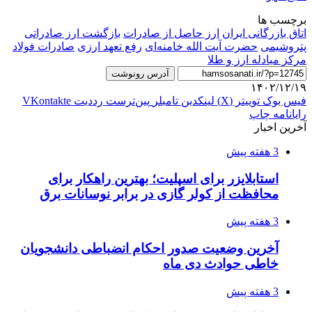
برچسب ها
اتاق بازرگانی ایران
ارز حاصل از صادرات
بازگشت ارز صادراتی
پتروشیمی
حضرت آیت الله خامنه‌ای
رفع تعهد ارزی
صادرات فولاد
مرکز مبادله ارز و طلا
آدرس رونوشت
۱۴۰۲/۱۲/۱۹
فیس بوک
توییتر (X)
لینکدین
‫تامبلر
‫پین‌ترست
‫رددیت
‫VKontakte
رایانامه
چاپ
آخرین اخبار
3 هفته پیش
استابلایزر برای اسپلیت؛ بهترین راهکار برای
محافظت از کولر گازی در برابر نوسانات برق
3 هفته پیش
آخرین وضعیت صدور احکام انضباطی دانشجویان
خاطی حوادث دی ماه
3 هفته پیش