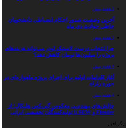
3 هفته پیش
آخرین وضعیت صدور احکام انضباطی دانشجویان
خاطی حوادث دی ماه
3 هفته پیش
چرا انتخاب درست لاستیک لودر می‌تواند هزینه‌های
پروژه را میلیون‌ها تومان کاهش دهد؟
4 هفته پیش
آغاز اقدامات اولیه برای اجرای پروژه ماهواره‌ای در
حوزه زلزله
4 هفته پیش
چالش‌های مهندسی معکوس گیربکس هلیکال؛ از
Flender و SEW تا تولیدکنندگان تخصصی ایرانی
دیگر اخبار