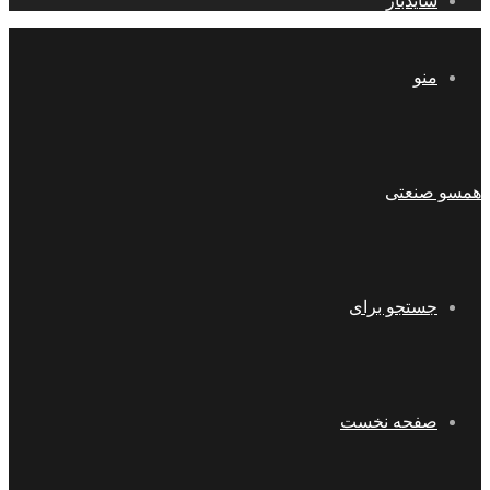
سایدبار
منو
همسو صنعتی
جستجو برای
صفحه نخست