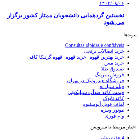
۱۴۰۴/۰۸/۰۶
نخستین گردهمایی دانشجویان ممتاز کشور برگزار
می شود
پیوندها
Consultas rápidas e confiáveis
خرید اتصالات برنجی
خرید بهترین قهوه | خرید قهوه | قهوه گرنیکا کافی
خرید مس
صندوق طلا
فروش بلبرینگ
فروشگاه هیدرولیک در تهران
فیلم سیل pp
قیمت کاغذ ضدآب سیلیکونی
کاغذ تایوک
لفاف فویل آلومینیوم
موتور ویبره
وام فوری
اخبار مرتبط با سرویس
4 هفته پیش