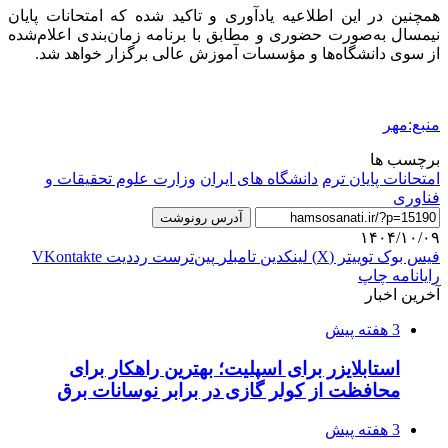
همچنین در این اطلاعیه یادآوری و تاکید شده که امتحانات پایان
نیمسال
به‌صورت حضوری و مطابق با برنامه زمان‌بندی اعلام‌شده
از سوی دانشگاه‌ها و مؤسسات آموزش عالی برگزار خواهد شد.
منبع:مهر
برچسب ها
امتحانات پایان ترم
دانشگاه های ایران
وزارت علوم تحقیقات و
فناوری
آدرس رونوشت
۱۴۰۴/۱۰/۰۹
فیس بوک
توییتر (X)
لینکدین
‫تامبلر
‫پین‌ترست
‫رددیت
‫VKontakte
رایانامه
چاپ
آخرین اخبار
3 هفته پیش
استابلایزر برای اسپلیت؛ بهترین راهکار برای
محافظت از کولر گازی در برابر نوسانات برق
3 هفته پیش