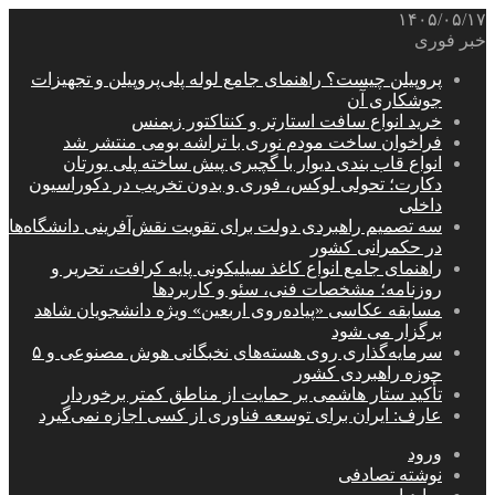
۱۴۰۵/۰۵/۱۷
خبر فوری
پروپیلن چیست؟ راهنمای جامع لوله پلی‌پروپیلن و تجهیزات
جوشکاری آن
خرید انواع سافت استارتر و کنتاکتور زیمنس
فراخوان ساخت مودم نوری با تراشه بومی منتشر شد
انواع قاب بندی دیوار با گچبری پیش ساخته پلی یورتان
دکارت؛ تحولی لوکس، فوری و بدون تخریب در دکوراسیون
داخلی
سه تصمیم راهبردی دولت برای تقویت نقش‌آفرینی دانشگاه‌ها
در حکمرانی کشور
راهنمای جامع انواع کاغذ سیلیکونی پایه کرافت، تحریر و
روزنامه؛ مشخصات فنی، سئو و کاربردها
مسابقه عکاسی «پیاده‌روی اربعین» ویژه دانشجویان شاهد
برگزار می شود
سرمایه‌گذاری روی هسته‌های نخبگانی هوش مصنوعی و ۵
حوزه راهبردی کشور
تأکید ستار هاشمی بر حمایت از مناطق کمتر برخوردار
عارف: ایران برای توسعه فناوری از کسی اجازه نمی‌گیرد
ورود
نوشته تصادفی