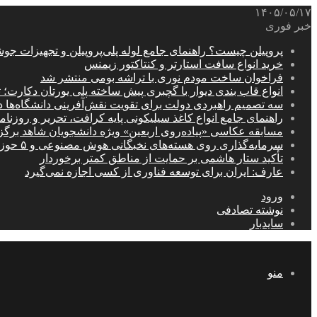
۱۴۰۵/۰۵/۱۷
خبر فوری
پروپیلن چیست؟ راهنمای جامع لوله پلی‌پروپیلن و تجهیزات جو
خرید انواع سافت استارتر و کنتاکتور زیمنس
فراخوان ساخت مودم نوری با تراشه بومی منتشر شد
انواع قاب بندی دیوار با گچبری پیش ساخته پلی یورتان دکارت
سه تصمیم راهبردی دولت برای تقویت نقش‌آفرینی دانشگاه‌ها 
راهنمای جامع انواع کاغذ سیلیکونی پایه کرافت، تحریر و روزن
مسابقه عکاسی «پیاده‌روی اربعین» ویژه دانشجویان شاهد برگ
سرمایه‌گذاری روی هسته‌های نخبگانی هوش مصنوعی و ۵ حوزه راهبردی کشور
تأکید ستار هاشمی بر حمایت از مناطق کمتر برخوردار
عارف: ایران برای توسعه فناوری از کسی اجازه نمی‌گیرد
ورود
نوشته تصادفی
سایدبار
منو