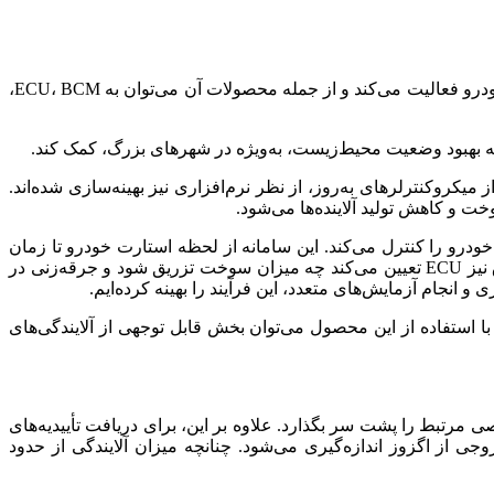
نونا قاسمی مدیر بخش استراتژیک شرکت آذرین الکتروایده در گفتگو با خبرنگار مهر اظهار کرد: این شرکت در حوزه تولید قطعات های‌تک خودرو فعالیت می‌کند و از جمله محصولات آن می‌توان به ECU، BCM،
اموتور است و ECUهای جدید تولیدی، علاوه بر بهره‌گیری از میکروکنترلرهای به‌روز، از نظر نرم‌افزاری نیز بهینه‌سازی شده‌اند.
 و کاهش تولید آلاینده‌ها می‌شود.
های الکترونیکی خودرو را کنترل می‌کند. این سامانه از لحظه استارت خودرو تا زمان
توقف کامل، اطلاعات تمامی سنسورها را دریافت، ثبت و پردازش می‌کند و بر اساس آن فرمان‌های لازم را صادر می‌کند. در بخش احتراق نیز ECU تعیین می‌کند چه میزان سوخت تزریق شود و جرقه‌زنی در
انجام آزمایش‌های متعدد، این فرآیند را بهینه کرده‌ایم.
با استفاده از این محصول می‌توان بخش قابل توجهی از آلایندگی‌های
 مرتبط را پشت سر بگذارد. علاوه بر این، برای دریافت تأییدیه‌های
جهز به ECU مورد نظر قرار گرفته و میزان گازهای خروجی از اگزوز اندازه‌گیری می‌شود. چنانچه میزان آلایندگی از حدود