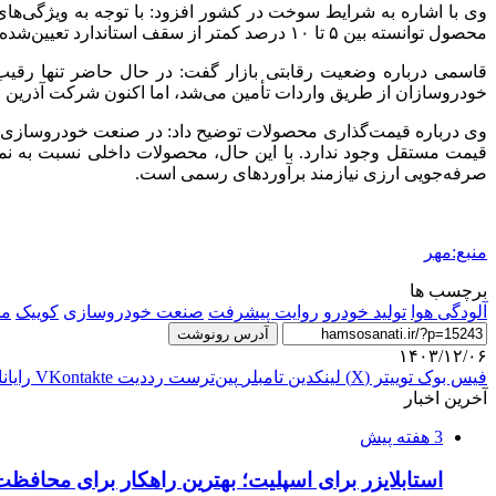
وی با اشاره به شرایط سوخت در کشور افزود: با توجه به ویژگی‌
محصول توانسته بین ۵ تا ۱۰ درصد کمتر از سقف استاندارد تعیین‌شده آلایندگی تولید کند.
قاسمی درباره وضعیت رقابتی بازار گفت: در حال حاضر تنها رقیب 
خودروسازان از طریق واردات تأمین می‌شد، اما اکنون شرکت آذرین الکتروایده سهم قابل توجهی از
وی درباره قیمت‌گذاری محصولات توضیح داد: در صنعت خودروسازی، ق
قیمت مستقل وجود ندارد. با این حال، محصولات داخلی نسبت به نم
صرفه‌جویی ارزی نیازمند برآوردهای رسمی است.
منبع:مهر
برچسب ها
آلودگی هوا
تولید خودرو
روایت پیشرفت
صنعت خودروسازی
کوییک
مح
آدرس رونوشت
۱۴۰۳/۱۲/۰۶
فیس بوک
توییتر (X)
لینکدین
‫تامبلر
‫پین‌ترست
‫رددیت
‫VKontakte
رایان
آخرین اخبار
3 هفته پیش
استابلایزر برای اسپلیت؛ بهترین راهکار برای محافظت