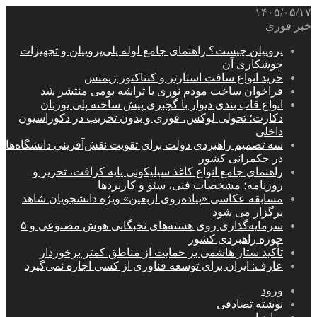
۱۴۰۵/۰۵/۱۷
خبر فوری
پروپیلن چیست؟ راهنمای جامع لوله پلی‌پروپیلن و تجهیزات
جوشکاری آن
خرید انواع سافت استارتر و کنتاکتور زیمنس
فراخوان ساخت مودم نوری با تراشه بومی منتشر شد
انواع قاب بندی دیوار با گچبری پیش ساخته پلی یورتان
دکارت؛ تحولی لوکس، فوری و بدون تخریب در دکوراسیون
داخلی
سه تصمیم راهبردی دولت برای تقویت نقش‌آفرینی دانشگاه‌ها
در حکمرانی کشور
راهنمای جامع انواع کاغذ سیلیکونی پایه کرافت، تحریر و
روزنامه؛ مشخصات فنی، سئو و کاربردها
مسابقه عکاسی «پیاده‌روی اربعین» ویژه دانشجویان شاهد
برگزار می شود
سرمایه‌گذاری روی هسته‌های نخبگانی هوش مصنوعی و ۵
حوزه راهبردی کشور
تأکید ستار هاشمی بر حمایت از مناطق کمتر برخوردار
عارف: ایران برای توسعه فناوری از کسی اجازه نمی‌گیرد
ورود
نوشته تصادفی