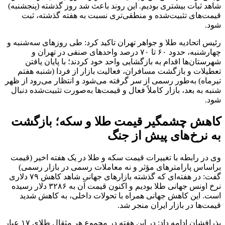
شاهد ثبات بیشتری بودیم. این روند باعث شد روز گذشته (پنجشنبه)
قیمت‌های تثبیت‌شده و منطقی‌تری نسبت به هفته گذشته، ثبت
شود.
رئیس اتحادیه طلا و جواهر تهران تاکید کرد: طی روزهای سه‌شنبه و
چهارشنبه، حدود ۶۰ تا ۷۰ درصد واحدهای صنفی در تهران و
شهرستان‌ها اقدام به بازگشایی واحد خود کردند؛ با پایان یافتن
تعطیلات و بازگشت مسافران، فعالیت بازار از فردا (شنبه هفتم
تیرماه) به‌طور رسمی از سر گرفته می‌شود و انتظار می‌رود از ظهر
شنبه به بعد، بازار کاملاً فعال و قیمت‌ها به‌صورت تثبیت‌شده دنبال
شود.
کاهش چشمگیر قیمت طلا و سکه؛ بازگشت
به نرخ‌های پیش از جنگ
وی در رابطه با تغییرات قیمت سکه و طلا در یک هفته اخیر (قیمت‌
براساس پارامترهای مؤثر و نه معاملات رسمی در بازار رسمی)
گفت: در هفته‌ای که گذشته بازارهای جهانی شاهد کاهش ۷۹ دلاری
نرخ اونس جهانی طلا بودیم و اکنون قیمت آن به ۳۲۸۶ دلار رسیده
است. این کاهش جهانی همراه با تحولات داخلی، به کاهش شدید
قیمت‌ها در بازار ایران منجر شد.
بذرافشان ادامه داد: در این هفته در مجموع هر مثقال طلای ۱۷ عیار