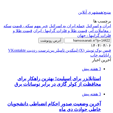
منبع:همشهری آنلاین
برچسب ها
ایران و اسرائیل
حمله ایران به اسرائیل
خبر مهم
سکه - قیمت
سکه
- معاملات آتی
قیمت طلا و فلزات گرانبها - ایران
قیمت طلا و
فلزات گرانبها - جهان
آدرس رونوشت
۱۴۰۴/۰۴/۰۶
فیس بوک
توییتر (X)
لینکدین
‫تامبلر
‫پین‌ترست
‫رددیت
‫VKontakte
رایانامه
چاپ
آخرین اخبار
3 هفته پیش
استابلایزر برای اسپلیت؛ بهترین راهکار برای
محافظت از کولر گازی در برابر نوسانات برق
3 هفته پیش
آخرین وضعیت صدور احکام انضباطی دانشجویان
خاطی حوادث دی ماه