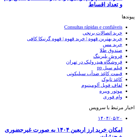
و تعداد اقساط
پیوندها
Consultas rápidas e confiáveis
خرید اتصالات برنجی
خرید بهترین قهوه | خرید قهوه | قهوه گرنیکا کافی
خرید مس
صندوق طلا
فروش بلبرینگ
فروشگاه هیدرولیک در تهران
فیلم سیل pp
قیمت کاغذ ضدآب سیلیکونی
کاغذ تایوک
لفاف فویل آلومینیوم
موتور ویبره
وام فوری
اخبار مرتبط با سرویس
۱۴۰۴/۰۵/۲۰
امکان خرید ارز اربعین ۱۴۰۴ به صورت غیرحضوری
+ جزئیات