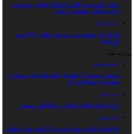
روغن کمپرسور اطلس کوپکو؛ انتخابی مهندسی
برای عملکرد مطمئن و پایدار
۱۴۰۳/۱۰/۱۱
۵ دلیل که صنایع مدرن به نوار نقاله PVC روی
آورده‌اند
پربازدید هفته
7 ساعت پیش
پروپیلن چیست؟ راهنمای جامع لوله پلی‌پروپیلن و
تجهیزات جوشکاری آن
1 روز پیش
خرید انواع سافت استارتر و کنتاکتور زیمنس
4 روز پیش
فراخوان ساخت مودم نوری با تراشه بومی منتشر