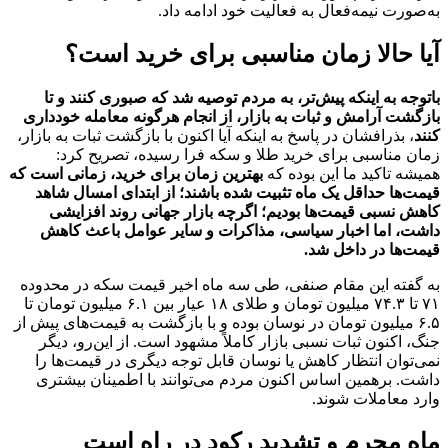
به‌صورت نیمه‌فعال به فعالیت خود ادامه داد.
آیا حالا زمان مناسبی برای خرید است؟
باتوجه به اینکه پیش‌تر، به مردم توصیه شد که صبوری کنند و تا
بازگشت آرامش و ثبات به بازار، از انجام هرگونه معامله خودداری
کنند
، بذرافشان در پاسخ به اینکه آیا اکنون با بازگشت ثبات به بازار،
زمان مناسبی برای خرید طلا و سکه فرا رسیده، تصریح کرد:
همیشه تاکید ما این بوده که
بهترین زمان برای خرید، زمانی است که
قیمت‌ها حداقل یک ماه تثبیت شده باشند؛ از ابتدای امسال شاهد
کاهش نسبی قیمت‌ها بودیم؛ اگرچه بازار جهانی روند افزایشی
داشت، اما اخبار سیاسی، مذاکرات و سایر عوامل باعث کاهش
قیمت‌ها در داخل شد.
به گفته این مقام صنفی، طی سه ماه اخیر قیمت سکه در محدوده
۷۱ تا ۷۴.۳ میلیون تومان و طلای ۱۸ عیار بین ۶.١ میلیون تومان تا
۶.۵ میلیون تومان در نوسان بوده و با بازگشت به قیمت‌های پیش از
جنگ، اکنون ثبات نسبی بازار کاملاً مشهود است. از این‌رو، دیگر
نمی‌توان انتظار کاهش یا نوسان قابل توجه دیگری در قیمت‌ها را
داشت. برهمین اساس اکنون مردم می‌توانند با اطمینان بیشتری
وارد معاملات شوند.
ماه محرم و تشدید رکود در راه است