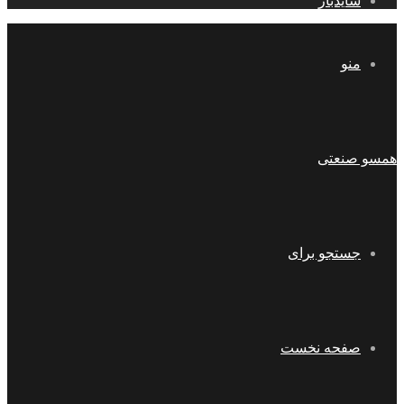
سایدبار
منو
همسو صنعتی
جستجو برای
صفحه نخست