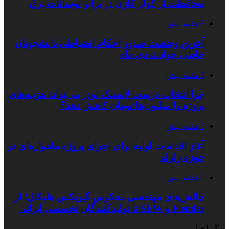
محافظت از کولر گازی در برابر نوسانات برق
3 هفته پیش
آخرین وضعیت صدور احکام انضباطی دانشجویان
خاطی حوادث دی ماه
3 هفته پیش
چرا انتخاب درست لاستیک لودر می‌تواند هزینه‌های
پروژه را میلیون‌ها تومان کاهش دهد؟
3 هفته پیش
آغاز اقدامات اولیه برای اجرای پروژه ماهواره‌ای در
حوزه زلزله
4 هفته پیش
چالش‌های مهندسی معکوس گیربکس هلیکال؛ از
Flender و SEW تا تولیدکنندگان تخصصی ایرانی
دیگر اخبار