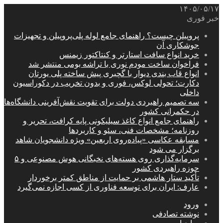
۱۴۰۵/۰۵/۱۷
خبر فوری
پروپیلن چیست؟ راهنمای جامع لوله پلی‌پروپیلن و تجهیزات
جوشکاری آن
خرید انواع سافت استارتر و کنتاکتور زیمنس
فراخوان ساخت مودم نوری با تراشه بومی منتشر شد
انواع قاب بندی دیوار با گچبری پیش ساخته پلی یورتان
دکارت؛ تحولی لوکس، فوری و بدون تخریب در دکوراسیون
داخلی
سه تصمیم راهبردی دولت برای تقویت نقش‌آفرینی دانشگاه‌ها
در حکمرانی کشور
راهنمای جامع انواع کاغذ سیلیکونی پایه کرافت، تحریر و
روزنامه؛ مشخصات فنی، سئو و کاربردها
مسابقه عکاسی «پیاده‌روی اربعین» ویژه دانشجویان شاهد
برگزار می شود
سرمایه‌گذاری روی هسته‌های نخبگانی هوش مصنوعی و ۵
حوزه راهبردی کشور
تأکید ستار هاشمی بر حمایت از مناطق کمتر برخوردار
عارف: ایران برای توسعه فناوری از کسی اجازه نمی‌گیرد
ورود
نوشته تصادفی