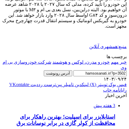
این خودرو را تأیید کرده، مدلی که سال ۲۰۲۷ یا ۲۰۲۸ شاهد عرضه
آن خواهیم بود. البته دراین‌بین، نسل بعدی بی ام و M۳ با موتور
درون‌سوز و کد G۸۴ اواسط سال ۲۰۲۸ وارد بازار خواهد شد. این
خودرو به گیربکس اتوماتیک و سیستم انتقال قدرت چهارچرخ محرک
مجهز است.
منبع:همشهری آنلاین
برچسب ها
خبر مهم
خودرو مدرن، لوکس و هوشمند
شرکت‌ خودروسازی‌ بی‌ ام‌
وی
آدرس رونوشت
۱۴۰۳/۰۹/۲۴
فیس بوک
توییتر (X)
لینکدین
‫تامبلر
‫پین‌ترست
‫رددیت
‫VKontakte
رایانامه
چاپ
آخرین اخبار
3 هفته پیش
استابلایزر برای اسپلیت؛ بهترین راهکار برای
محافظت از کولر گازی در برابر نوسانات برق