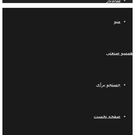
سایدبار
منو
همسو صنعتی
جستجو برای
صفحه نخست