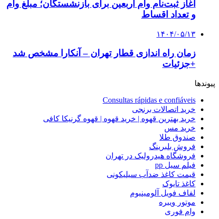
آغاز ثبت‌نام وام اربعین برای بازنشستگان؛ مبلغ وام
و تعداد اقساط
۱۴۰۴/۰۵/۱۳
زمان راه اندازی قطار تهران – آنکارا مشخص شد
+جزئیات
پیوندها
Consultas rápidas e confiáveis
خرید اتصالات برنجی
خرید بهترین قهوه | خرید قهوه | قهوه گرنیکا کافی
خرید مس
صندوق طلا
فروش بلبرینگ
فروشگاه هیدرولیک در تهران
فیلم سیل pp
قیمت کاغذ ضدآب سیلیکونی
کاغذ تایوک
لفاف فویل آلومینیوم
موتور ویبره
وام فوری