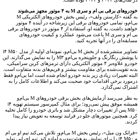
خودروهای برقی بی ام و سری M به ۴ موتور مجهز می‌شوند
به گفته «کارستن ولف»، رئیس بخش خودروهای الکتریکی M
بی‌ام‌و، تمامی خودروهای برقی این زیرشاخه در آینده ۴ موتور
خواهند داشت. به گفته او، استفاده از ۴ موتور در خودروهای برقی
بی ام و سری M باعث می‌شود عملکرد و کیفیت خودروهای
مسابقه‌ای را در آنها تجربه کنید.
تصاویر منتشرشده از بخش M بی‌ام‌و، نمونه‌ای اولیه از مدل i۴ M۵۰
با پوشش رنگارنگ و جلوپنجره بی‌ام‌و M۳ را به نمایش می‌گذارند. این
خودرو علاوه‌بر ۴ موتور الکتریکی دارای ترمزهای کربن سرامیکی،
بدنه تقویت‌شده برای مقاومت بیشتر و فریم‌های بدنه متفاوت است.
البته تغییرات زیادی زیر بدنه خودرو انجام شده است اما بی‌ام‌و فقط
درمورد برخی اقدامات خود صحبت می‌کند و اطلاعات کامل را به
اشتراک نمی‌گذارد.
به نظر می‌رسد آزمایش‌های بخش برقی خودروهای M بی‌ام‌و
همیشه موفق پیش نمی‌رود؛ برای مثال کمپرسور سیستم تهویه i۴
M۵۰ پس از تغییرات دچار مشکل شد و باتری خودرو را کامل تخلیه
کرد. همچنین موتورهای جلو در فرایند توسعه به تعویض نیاز پیدا
کردند.
«فرانک ون میل»، رئیس بخش M بی‌ام‌و، تلاش می‌کند تیم او بی ام
و i۴ M۵۰ را برای نمایش به هیئت‌مدیره آماده کند. تیم اجرایی تولید