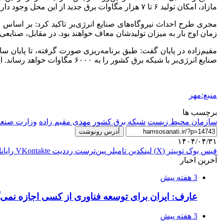
مازاد، امکان تولید ۶ تا ۷ هزار مگاوات برق جدید از این محل وجود دارد.
مجری طرح احداث نیروگاه‌های صنایع انرژی‌بر تاکید کرد: بر اساس قا
زمان اوج بار به میزان تولیدشان معاف خواهند بود. در مقابل، صنایعی
صنایع انرژی‌بر با شبکه برق کشور را به ۶۰۰۰ مگاوات خواهد رساند. این موضوع نقش بسیار مهمی در کاهش فشار بر شبکه سراسری برق در سال‌های آینده خواهد داشت.
منبع:مهر
برچسب ها
سازمان محیط زیست
شبکه برق کشور
مهدی مقیم زاده
وزارت صنعت
آدرس رونوشت
۱۴۰۴/۰۴/۳۱
فیس بوک
توییتر (X)
لینکدین
‫تامبلر
‫پین‌ترست
‫رددیت
‫VKontakte
رایان
آخرین اخبار
3 هفته پیش
عارف: ایران برای توسعه فناوری از کسی اجازه نمی‌گ
3 هفته پیش