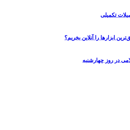
صیلات تکمیلی
رین ابزارها را آنلاین بخریم؟
می در روز چهارشنبه