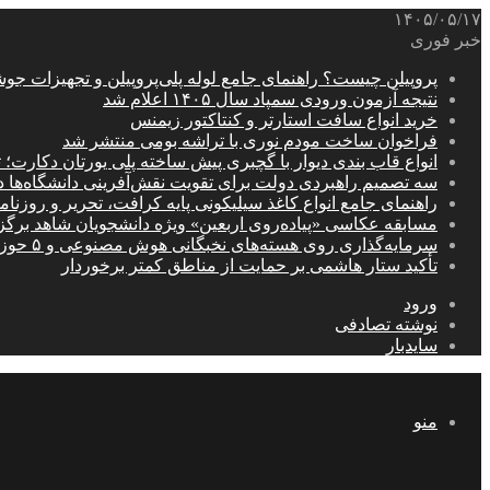
۱۴۰۵/۰۵/۱۷
خبر فوری
پروپیلن چیست؟ راهنمای جامع لوله پلی‌پروپیلن و تجهیزات جو
نتیجه آزمون ورودی سمپاد سال ۱۴۰۵ اعلام شد
خرید انواع سافت استارتر و کنتاکتور زیمنس
فراخوان ساخت مودم نوری با تراشه بومی منتشر شد
انواع قاب بندی دیوار با گچبری پیش ساخته پلی یورتان دکارت
سه تصمیم راهبردی دولت برای تقویت نقش‌آفرینی دانشگاه‌ها 
راهنمای جامع انواع کاغذ سیلیکونی پایه کرافت، تحریر و روزن
مسابقه عکاسی «پیاده‌روی اربعین» ویژه دانشجویان شاهد برگ
سرمایه‌گذاری روی هسته‌های نخبگانی هوش مصنوعی و ۵ حوزه راهبردی کشور
تأکید ستار هاشمی بر حمایت از مناطق کمتر برخوردار
ورود
نوشته تصادفی
سایدبار
منو