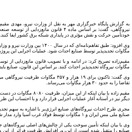
به گزارش پایگاه خبرگزاری مهر به نقل از وزارت نیرو، مهدی مقیم
نیروگاهی، گفت: بر اساس ماده ۴ قانون مانع‌زدایی از توسعه صنعت برق، صنایع انرژی‌بر از جمله صنایع فولاد، مس، پتروشیمی، آلومینیوم و پالایشگاه‌ها و … موظف هستند به سمت احداث نیروگاه‌های
خودتأمین
حرکت و نقش مؤثری در پایداری شبکه برق کشور ایفا کنند.
مگاوات
تجدیدپذیر
توسط صنایع احداث شود. عملیات اجرایی این پروژه‌ها از طریق ۱۴ ساختار مختلف آغاز شده و مقرر بود در بازه زمانی سه
مگاوات نیروگاه
تجدیدپذیر
احداث کنند. بر اساس این قانون، صنایع باید
تقاضا را به حدود ۳۰ هزار مگاوات می‌رساند.
دیگر نیز در آستانه آغاز عملیات اجرایی قرار دارد و با احتساب این ظرفیت و ورو
مجری طرح احداث نیروگاه‌های صنایع انرژی‌بر با اشاره به سهم
تجدید
صنایع ملی مس ایران و ۱ مگاوات توسط فولاد غرب آسیا وارد مدار شده که نیاز به تسریع جدی در این حوزه احساس می‌شود.
صنایع را متقبل شده است. از این‌رو، افزایش ظرفیت فراتر از ای