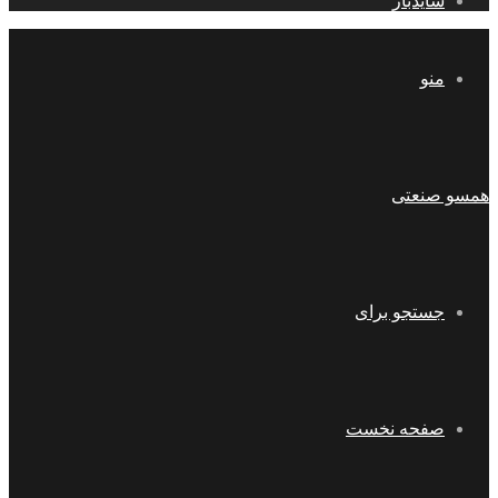
سایدبار
منو
همسو صنعتی
جستجو برای
صفحه نخست