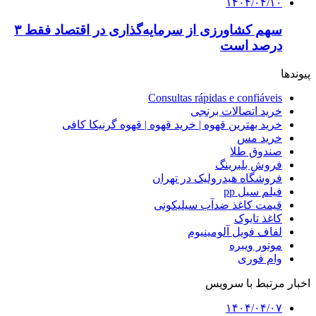
۱۴۰۴/۰۴/۱۰
سهم کشاورزی از سرمایه‌گذاری در اقتصاد فقط ۳
درصد است
پیوندها
Consultas rápidas e confiáveis
خرید اتصالات برنجی
خرید بهترین قهوه | خرید قهوه | قهوه گرنیکا کافی
خرید مس
صندوق طلا
فروش بلبرینگ
فروشگاه هیدرولیک در تهران
فیلم سیل pp
قیمت کاغذ ضدآب سیلیکونی
کاغذ تایوک
لفاف فویل آلومینیوم
موتور ویبره
وام فوری
اخبار مرتبط با سرویس
۱۴۰۴/۰۴/۰۷