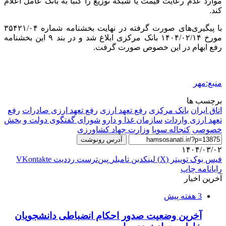
موارد عدم رعایت قیمت یا شبکه توزیع را کتباً به بانک عامل اعلام
کند.
با پیگیری‌های صورت گرفته
در نهایت
بخشنامه شماره ۳۵۴۲۱/۰۴
مورخ
۱۴۰۴/۰۲/۱۴
بانک مرکزی ابلاغ شد و در بند ۹ این بخشنامه
رفع ابهام در این خصوص صورت گرفت.
منبع:مهر
برچسب ها
اتاق ایران
بانک مرکزی
رفع تعهد ارزی
رفع تعهد ارزی صادرات
رفع
تعهد ارزی واردات
سازمان غذا و دارو
شورای گفتگوی دولت و بخش
خصوصی
کنجاله سویا
وزارت جهاد کشاورزی
آدرس رونوشت
۱۴۰۴/۰۳/۰۲
فیس بوک
توییتر (X)
لینکدین
‫تامبلر
‫پین‌ترست
‫رددیت
‫VKontakte
رایانامه
چاپ
آخرین اخبار
3 هفته پیش
آخرین وضعیت صدور احکام انضباطی دانشجویان