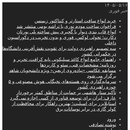
۱۴۰۵/۰۵/۱۶
خبر فوری
خرید انواع سافت استارتر و کنتاکتور زیمنس
فراخوان ساخت مودم نوری با تراشه بومی منتشر شد
انواع قاب بندی دیوار با گچبری پیش ساخته پلی یورتان
دکارت؛ تحولی لوکس، فوری و بدون تخریب در دکوراسیون
داخلی
سه تصمیم راهبردی دولت برای تقویت نقش‌آفرینی دانشگاه‌ها
در حکمرانی کشور
راهنمای جامع انواع کاغذ سیلیکونی پایه کرافت، تحریر و
روزنامه؛ مشخصات فنی، سئو و کاربردها
مسابقه عکاسی «پیاده‌روی اربعین» ویژه دانشجویان شاهد
برگزار می شود
سرمایه‌گذاری روی هسته‌های نخبگانی هوش مصنوعی و ۵
حوزه راهبردی کشور
تأکید ستار هاشمی بر حمایت از مناطق کمتر برخوردار
عارف: ایران برای توسعه فناوری از کسی اجازه نمی‌گیرد
استابلایزر برای اسپلیت؛ بهترین راهکار برای محافظت از
کولر گازی در برابر نوسانات برق
ورود
نوشته تصادفی