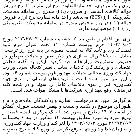
ارزی بانک مرکزی، اخذ مابه‌التفاوت نرخ ارز مترتب تا نرخ فروش
حواله کالاهای اساسی و ضروری (EC) مندرج در سامانه معاملات
الکترونیکی ارز (ETS) می‌باشد و اخذ مابه‌التفاوت نرخ ارز تا فروش
حواله (TT) در روز ترخیص مندرج در سامانه معاملات الکترونیکی
ارز (ETS) موضوعیت ندارد.
برای این اقدام و طبق بند ۶ بخشنامه شماره ۲۱۲۷۲۷/۰۳ مورخ
۱۴۰۳/۰۹/۰۳
فرم پیوست شماره ۱۴ تحت عنوان فرم تأیید
قیمت‌گذاری و تأیید کالا به قیمت مصوبه بر پایه نرخ ارز ترجیحی
معادل
۲۸۵,۰۰۰
ریال به ازای هر دلار تعیین و جملات تعهدآور
در
خصوص
مسئولیت وزارتخانه قید گردید. لیکن به گفته فعالان
اقتصادی و واردکنندگان کالاهای اساسی نظیر کنجاله سویا، وزارت
جهاد کشاورزی مخالف جملات تعهدآور فرم پیوست شماره ۱۴ بوده
و این امر سبب شده است تا تاییدیه‌های ارسالی از سوی جهاد
کشاورزی نیز از سوی بانک‌های عامل رد شوند و در نتیجه کلیه
فرایندهای رفع تعهد ارزی شرکت‌ها با مشکل مواجه شده است.
به گزارش مهر، به درخواست اتحادیه واردکنندگان نهاده‌های دام و
طیور این موضوع در یکصد و بیست و نهمین نشست شورای گفتگو
در اسفند
۱۴۰۳
مطرح و مقرر شد تا بانک مرکزی
تاییدیه قیمت
و
توزیع مورد به مورد مطابق پیوست ۱۴ مذکور در بند ۶ بخشنامه
۲۱۲۷۲۷/۰۳ مورخ
۱۴۰۳/۰۹/۰۳
را لغو کند و وزارت جهاد کشاورزی
و سازمان غذا و
دارو
جهت رفع نگرانی از توزیع کالا به نرخ مصوب،