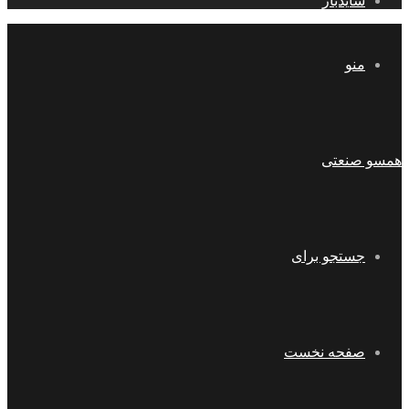
سایدبار
منو
همسو صنعتی
جستجو برای
صفحه نخست