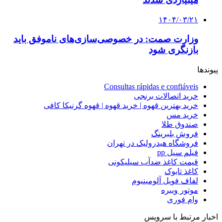
۱۴۰۴/۰۳/۲۱
وزارت صمت: در خصوصی‌سازی‌های ناموفق باید
بازنگری شود
پیوندها
Consultas rápidas e confiáveis
خرید اتصالات برنجی
خرید بهترین قهوه | خرید قهوه | قهوه گرنیکا کافی
خرید مس
صندوق طلا
فروش بلبرینگ
فروشگاه هیدرولیک در تهران
فیلم سیل pp
قیمت کاغذ ضدآب سیلیکونی
کاغذ تایوک
لفاف فویل آلومینیوم
موتور ویبره
وام فوری
اخبار مرتبط با سرویس