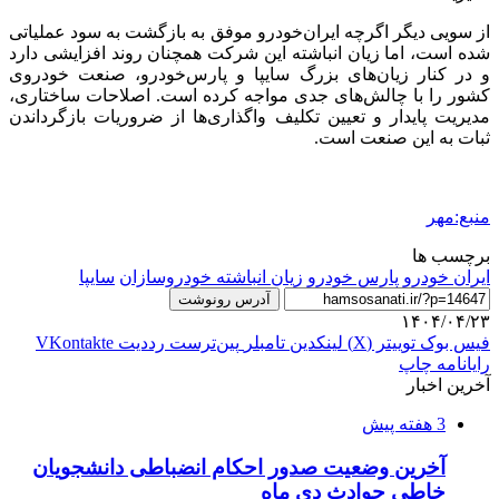
از سویی دیگر اگرچه ایران‌خودرو موفق به بازگشت به سود عملیاتی
شده است، اما زیان انباشته این شرکت همچنان روند افزایشی دارد
و در کنار زیان‌های بزرگ سایپا و پارس‌خودرو، صنعت خودروی
کشور را با چالش‌های جدی مواجه کرده است. اصلاحات ساختاری،
مدیریت پایدار و تعیین تکلیف واگذاری‌ها از ضروریات بازگرداندن
ثبات به این صنعت است.
منبع:مهر
برچسب ها
ایران خودرو
پارس خودرو
زیان انباشته خودروسازان
سایپا
آدرس رونوشت
۱۴۰۴/۰۴/۲۳
فیس بوک
توییتر (X)
لینکدین
‫تامبلر
‫پین‌ترست
‫رددیت
‫VKontakte
رایانامه
چاپ
آخرین اخبار
3 هفته پیش
آخرین وضعیت صدور احکام انضباطی دانشجویان
خاطی حوادث دی ماه