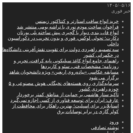
۱۴۰۵/۰۵/۱۶
خبر فوری
خرید انواع سافت استارتر و کنتاکتور زیمنس
فراخوان ساخت مودم نوری با تراشه بومی منتشر شد
انواع قاب بندی دیوار با گچبری پیش ساخته پلی یورتان
دکارت؛ تحولی لوکس، فوری و بدون تخریب در دکوراسیون
داخلی
سه تصمیم راهبردی دولت برای تقویت نقش‌آفرینی دانشگاه‌ها
در حکمرانی کشور
راهنمای جامع انواع کاغذ سیلیکونی پایه کرافت، تحریر و
روزنامه؛ مشخصات فنی، سئو و کاربردها
مسابقه عکاسی «پیاده‌روی اربعین» ویژه دانشجویان شاهد
برگزار می شود
سرمایه‌گذاری روی هسته‌های نخبگانی هوش مصنوعی و ۵
حوزه راهبردی کشور
تأکید ستار هاشمی بر حمایت از مناطق کمتر برخوردار
عارف: ایران برای توسعه فناوری از کسی اجازه نمی‌گیرد
استابلایزر برای اسپلیت؛ بهترین راهکار برای محافظت از
کولر گازی در برابر نوسانات برق
ورود
نوشته تصادفی