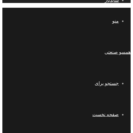
سایدبار
منو
همسو صنعتی
جستجو برای
صفحه نخست