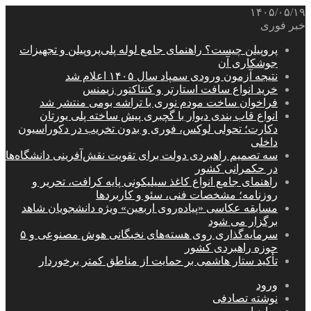
۱۴۰۵/۰۵/۱۹
خبر فوری
پروپیلن چیست؟ راهنمای جامع لوله پلی‌پروپیلن و تجهیزات
جوشکاری آن
نتیجه آزمون ورودی سمپاد سال ۱۴۰۵ اعلام شد
خرید انواع سافت استارتر و کنتاکتور زیمنس
فراخوان ساخت مودم نوری با تراشه بومی منتشر شد
انواع قاب بندی دیوار با گچبری پیش ساخته پلی یورتان
دکارت؛ تحولی لوکس، فوری و بدون تخریب در دکوراسیون
داخلی
سه تصمیم راهبردی دولت برای تقویت نقش‌آفرینی دانشگاه‌ها
در حکمرانی کشور
راهنمای جامع انواع کاغذ سیلیکونی پایه کرافت، تحریر و
روزنامه؛ مشخصات فنی، سئو و کاربردها
مسابقه عکاسی «پیاده‌روی اربعین» ویژه دانشجویان شاهد
برگزار می شود
سرمایه‌گذاری روی هسته‌های نخبگانی هوش مصنوعی و ۵
حوزه راهبردی کشور
تأکید ستار هاشمی بر حمایت از مناطق کمتر برخوردار
ورود
نوشته تصادفی