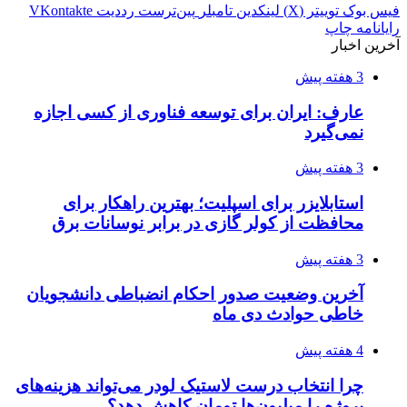
فیس بوک
توییتر (X)
لینکدین
‫تامبلر
‫پین‌ترست
‫رددیت
‫VKontakte
رایانامه
چاپ
آخرین اخبار
3 هفته پیش
عارف: ایران برای توسعه فناوری از کسی اجازه
نمی‌گیرد
3 هفته پیش
استابلایزر برای اسپلیت؛ بهترین راهکار برای
محافظت از کولر گازی در برابر نوسانات برق
3 هفته پیش
آخرین وضعیت صدور احکام انضباطی دانشجویان
خاطی حوادث دی ماه
4 هفته پیش
چرا انتخاب درست لاستیک لودر می‌تواند هزینه‌های
پروژه را میلیون‌ها تومان کاهش دهد؟