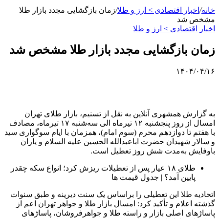
خانه
/
اخبار اقتصادی > ارز و طلا
/
زمان بازگشایی مجدد بازار طلا
مشخص شد
اخبار اقتصادی > ارز و طلا
زمان بازگشایی مجدد بازار طلا مشخص شد
۱۴۰۴/۰۴/۱۶
به گزارش همشهری آنلاین به نقل از تسنیم، بازار طلای تهران
امسال از روز پنجشنبه ۱۲ تیرماه الی سه‌شنبه ۱۷ تیرماه، مصادف
با هفتم تا دوازدهم محرم (سوم امام)، همزمان با ایام سوگواری سید
و سالار شهیدان حضرت اباعبدالله الحسین علیه السلام و یاران
باوفایش به‌مدت شش روز تعطیل است.
طلای ۱۸ عیار پس از تعطیلات ریزش کرد؛ انواع سکه چقدر
پایین آمد؟ | جدول قیمت ها
اتحادیه طلا این تعطیلی را براساس یک سنت دیرینه و طبق سنوات
گذشته اعلام و تأکید کرد: امسال بازار طلا و جواهر تهران اعم از
پاساژهای اصلی بازار و راسته طلا و جواهرفروشان، پاساژهای