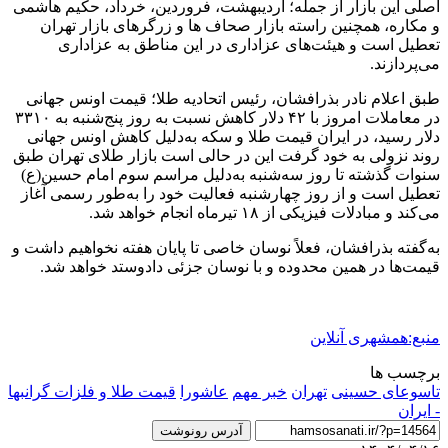
اصلی این بازار از جمله؛ اردیبهشت، فروردین، خرداد، حکیم هاشمی
و مکاره، همچنین راسته بازار صحاف ها و زرگرهای بازار تهران
تعطیل است و هیئت‌های عزاداری در این مناطق به عزاداری
می‌پردازند.
طبق اعلام نادر بذرافشان، رئیس اتحادیه طلا؛ قیمت اونس جهانی
در معاملات امروز با ۴۲ دلار کاهش نسبت به روز پنج‌شنبه به ۳۳۱۰
دلار رسید، در ایران قیمت طلا و سکه به‌دلیل کاهش اونس جهانی
روند نزولی به خود گرفت این در حالی است بازار طلای تهران طبق
سنوات گذشته تا روز سه‌شنبه به‌دلیل مراسم سوم امام حسین(ع)
تعطیل است و از روز چهارشنبه فعالیت خود را به‌طور رسمی آغاز
می‌کند و مبادلات فیزیکی از ۱۸ تیرماه انجام خواهد شد.
به‌گفته بذرافشان، فعلاً نوسان خاصی تا پایان هفته نخواهیم داشت و
قیمت‌ها در همین محدوده و با نوسان جزئی دادوستد خواهد شد.
منبع:همشهری آنلاین
برچسب ها
تاسوعای حسینی
تهران
خبر مهم
عاشورا
قیمت طلا و فلزات گرانبها
- ایران
آدرس رونوشت