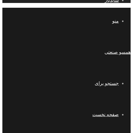
سایدبار
منو
همسو صنعتی
جستجو برای
صفحه نخست