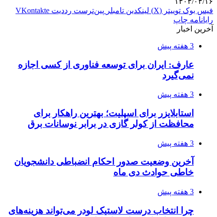
۱۴۰۴/۰۴/۱۶
فیس بوک
توییتر (X)
لینکدین
‫تامبلر
‫پین‌ترست
‫رددیت
‫VKontakte
رایانامه
چاپ
آخرین اخبار
3 هفته پیش
عارف: ایران برای توسعه فناوری از کسی اجازه
نمی‌گیرد
3 هفته پیش
استابلایزر برای اسپلیت؛ بهترین راهکار برای
محافظت از کولر گازی در برابر نوسانات برق
3 هفته پیش
آخرین وضعیت صدور احکام انضباطی دانشجویان
خاطی حوادث دی ماه
3 هفته پیش
چرا انتخاب درست لاستیک لودر می‌تواند هزینه‌های