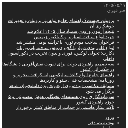
۱۴۰۵/۰۵/۱۷
خبر فوری
پروپیلن چیست؟ راهنمای جامع لوله پلی‌پروپیلن و تجهیزات
جوشکاری آن
نتیجه آزمون ورودی سمپاد سال ۱۴۰۵ اعلام شد
خرید انواع سافت استارتر و کنتاکتور زیمنس
فراخوان ساخت مودم نوری با تراشه بومی منتشر شد
انواع قاب بندی دیوار با گچبری پیش ساخته پلی یورتان
دکارت؛ تحولی لوکس، فوری و بدون تخریب در دکوراسیون
داخلی
سه تصمیم راهبردی دولت برای تقویت نقش‌آفرینی دانشگاه‌ها
در حکمرانی کشور
راهنمای جامع انواع کاغذ سیلیکونی پایه کرافت، تحریر و
روزنامه؛ مشخصات فنی، سئو و کاربردها
مسابقه عکاسی «پیاده‌روی اربعین» ویژه دانشجویان شاهد
برگزار می شود
سرمایه‌گذاری روی هسته‌های نخبگانی هوش مصنوعی و ۵
حوزه راهبردی کشور
تأکید ستار هاشمی بر حمایت از مناطق کمتر برخوردار
ورود
نوشته تصادفی